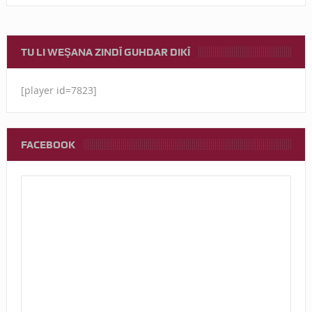
TU LI WEŞANA ZINDÎ GUHDAR DIKÎ
[player id=7823]
FACEBOOK