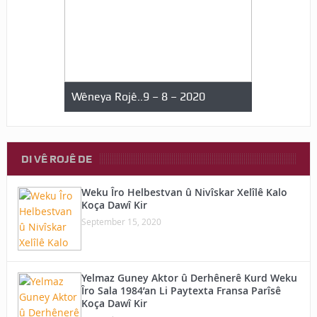
Wêneya Rojê..9 – 8 – 2020
Wêneya Rojê… 5 – 8 
DI VÊ ROJÊ DE
Weku Îro Helbestvan û Nivîskar Xelîlê Kalo
Koça Dawî Kir
September 15, 2020
Yelmaz Guney Aktor û Derhênerê Kurd Weku
Îro Sala 1984’an Li Paytexta Fransa Parîsê
Koça Dawî Kir