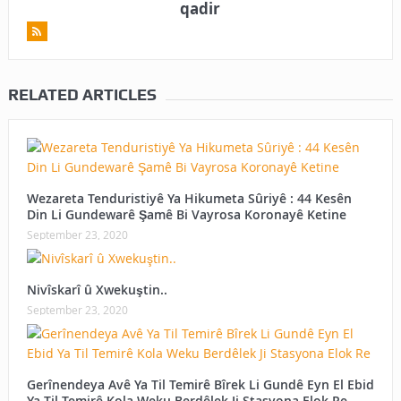
qadir
RELATED ARTICLES
Wezareta Tenduristiyê Ya Hikumeta Sûriyê : 44 Kesên
Din Li Gundewarê Şamê Bi Vayrosa Koronayê Ketine
September 23, 2020
Nivîskarî û Xwekuştin..
September 23, 2020
Gerînendeya Avê Ya Til Temirê Bîrek Li Gundê Eyn El Ebid
Ya Til Temirê Kola Weku Berdêlek Ji Stasyona Elok Re