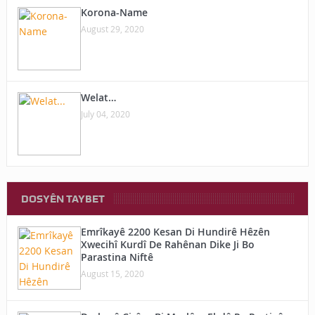
Korona-Name
August 29, 2020
Welat…
July 04, 2020
DOSYÊN TAYBET
Emrîkayê 2200 Kesan Di Hundirê Hêzên
Xwecihî Kurdî De Rahênan Dike Ji Bo
Parastina Niftê
August 15, 2020