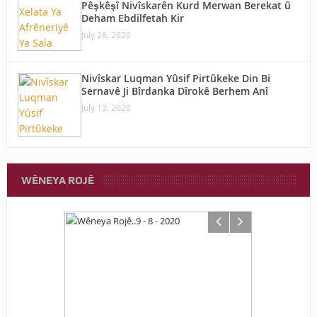
Pêşkêşî Nivîskarên Kurd Merwan Berekat û
Deham Ebdilfetah Kir
July 26, 2020
Nivîskar Luqman Yûsif Pirtûkeke Din Bi
Sernavê Ji Bîrdanka Dîrokê Berhem Anî
July 12, 2020
WÊNEYA ROJÊ