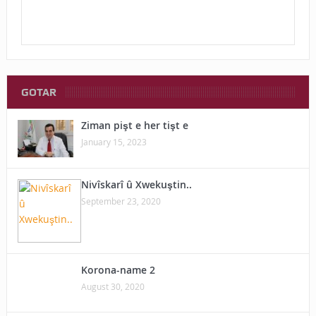
GOTAR
Ziman pişt e her tişt e
January 15, 2023
Nivîskarî û Xwekuştin..
September 23, 2020
Korona-name 2
August 30, 2020