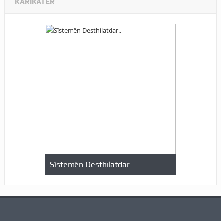
KARIKATÊR
Sîstemên Desthilatdar..