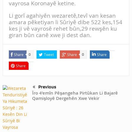
vayrosa Koronayê ketine.
Li gorî agahiyên wezaretê,tevî van kesan
amara pêketiyan li Sûriyê dibe 522 kes,154
kes ji vê vayrosê rehet bûn,29 rewşên ku
giran bûn canê xwe ji dest dan.
Share
Tweet
Share
Share
0
0
Share
Previous
Îro 4’emîn Pêşangeha Pirtûkan Li Bajarê
Qamişloyê Dergehên Xwe Vekir