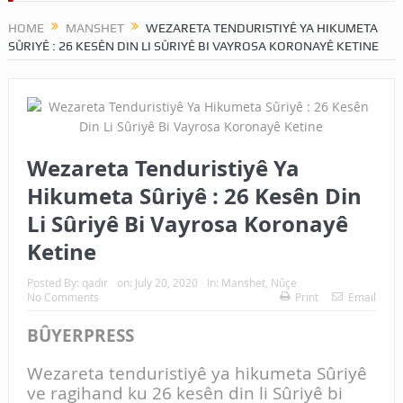
HOME
MANSHET
WEZARETA TENDURISTIYÊ YA HIKUMETA
SÛRIYÊ : 26 KESÊN DIN LI SÛRIYÊ BI VAYROSA KORONAYÊ KETINE
Wezareta Tenduristiyê Ya
Hikumeta Sûriyê : 26 Kesên Din
Li Sûriyê Bi Vayrosa Koronayê
Ketine
Posted By:
qadir
on:
July 20, 2020
In:
Manshet
,
Nûçe
No Comments
Print
Email
BÛYERPRESS
Wezareta tenduristiyê ya hikumeta Sûriyê
ve ragihand ku 26 kesên din li Sûriyê bi