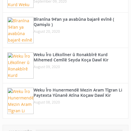
September 09, 2020
Bîranîna 94’an ya avabûna bajarê evînê (
Qamişlo )
August 20, 2020
Weku Îro Lêkolîner û Ronakbîrê Kurd
Mihemed Cemîlê Seyda Koça Dawî Kir
August 09, 2020
Weku Îro Hunermendê Mezin Aram Tîgran Li
Paytexta Yûnanê Atîna Koçaw Dawî Kir
August 08, 2020