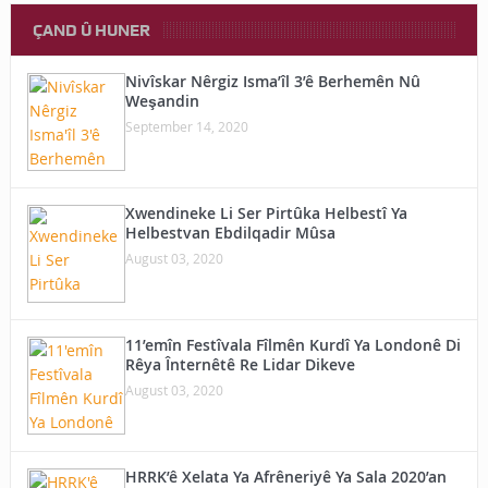
ÇAND Û HUNER
Nivîskar Nêrgiz Isma’îl 3’ê Berhemên Nû
Weşandin
September 14, 2020
Xwendineke Li Ser Pirtûka Helbestî Ya
Helbestvan Ebdilqadir Mûsa
August 03, 2020
11’emîn Festîvala Fîlmên Kurdî Ya Londonê Di
Rêya Înternêtê Re Lidar Dikeve
August 03, 2020
HRRK’ê Xelata Ya Afrêneriyê Ya Sala 2020’an