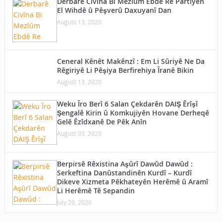
Derbarê Civîna Bi Mezlûm Ebdê Re Partiyên
El Wihdê û Pêşverû Daxuyanî Dan
August 13, 2020
Ceneral Kênêt Makênzî : Em Li Sûriyê Ne Da
Rêgiriyê Li Pêşiya Berfirehiya Îranê Bikin
August 13, 2020
Weku Îro Berî 6 Salan Çekdarên DAIŞ Êrîşî
Şengalê Kirin û Komkujiyên Hovane Derheqê
Gelê Êzîdxanê De Pêk Anîn
August 03, 2020
Berpirsê Rêxistina Aşûrî Dawûd Dawûd :
Serkeftina Danûstandinên Kurdî – Kurdî
Dikeve Xizmeta Pêkhateyên Herêmê û Aramî
Li Herêmê Tê Sepandin
July 29, 2020