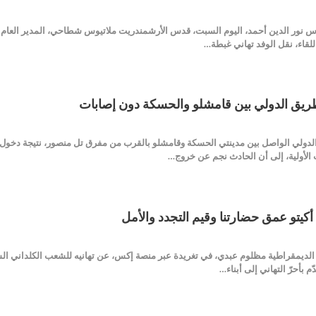
نور الدين أحمد، اليوم السبت، قدس الأرشمندريت ملاتيوس شطاحي، المدير العام لد
لقاء، نقل الوفد تهاني غبطة…
ريق الدولي بين قامشلو والحسكة دون إصابات
لدولي الواصل بين مدينتي الحسكة وقامشلو بالقرب من مفرق تل منصور، نتيجة دخو
 الأولية، إلى أن الحادث نجم عن خروج…
أكيتو عمق حضارتنا وقيم التجدد والأمل
 الديمقراطية مظلوم عبدي، في تغريدة عبر منصة إكس، عن تهانيه للشعب الكلداني السر
ّم بأحرّ التهاني إلى أبناء…