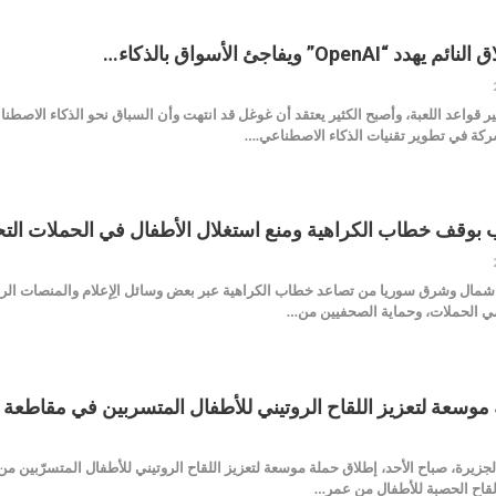
O” ويفاجئ الأسواق بالذكاء…
عام 2022 بدأ ChatGPT يغير قواعد اللعبة، وأصبح الكثير يعتقد أن غوغل قد انتهت وأن السباق نحو 
شركة في تطوير تقنيات الذكاء الاصطناعي.…
لب بوقف خطاب الكراهية ومنع استغلال الأطفال في الحملات الت
يم شمال وشرق سوريا من تصاعد خطاب الكراهية عبر بعض وسائل الِإعلام والمنصات الرس
 الحملات، وحماية الصحفيين من…
وسعة لتعزيز اللقاح الروتيني للأطفال المتسربين في مقاطعة 
جزيرة، صباح الأحد، إطلاق حملة موسعة لتعزيز اللقاح الروتيني للأطفال المتسرّبين 
لقاح الحصبة للأطفال من عمر…