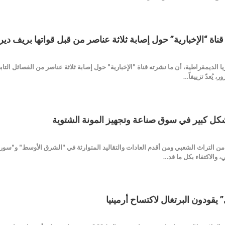
ة “الإخبارية” حول إصابة ثلاثة عناصر من قبل قواتها بريف دير 
ا الديمقراطية، أن ما نشرته قناة "الإخبارية" حول إصابة ثلاثة عناصر من الفصائل ال
 يُعدّ تزييفاً…
كل كبير في سوق صناعة وتجهيز المونة الشتوية
ً من التراث الشعبي ومن أقدم العادات والتقاليد المتوارثة في "الشرق الأوسط" و"س
 والاكتفاء بكل ما قد…
يقودون البرتغال لاكتساح أرمينيا