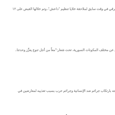
أعلن مجلس دير الزور العسكري، السبت، عن انتهاء حملة تمشيط كان قد أطلقها في بلدة “غرانيج” بريف دير الزور الشرقي في وقت سابق لملاحقة خلايا تنظيم “داعش”، وتم خلالها القبض على ١٢
مختلف المكونات السورية، تحت شعار:"معاً من أجل تنوع يعزِّز وحدتنا..
نته بارتكاب جرائم ضد الإنسانية وجرائم حرب بسبب تعذيبه لمعارضين في