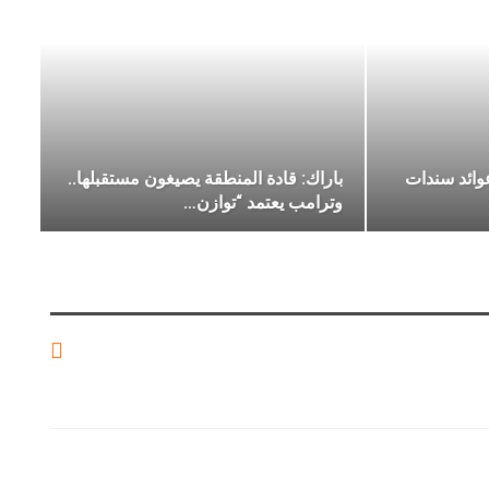
وائد سندات
باراك: قادة المنطقة يصيغون مستقبلها..
وترامب يعتمد “توازن…