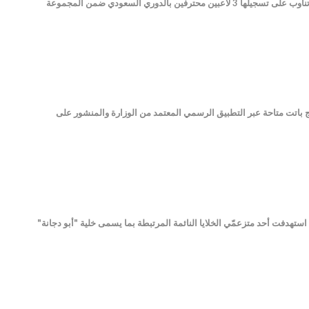
قاد النجم كريستيانو رونالدو البرتغال لاستهلال مشوارها في تصفيات مونديال 2026، بفوز ساحق على أرمينيا بخماسية تناوب على تسجيلها 3 لاعبين محترفين بالدوري السعودي ضمن المجموعة
ائج باتت متاحة عبر التطبيق الرسمي المعتمد من الوزارة والمنشور على
ساييش"، الجمعة، أن قواتها نفذت بمشاركة قوى العمليات الخاصّة "H.A.T" عملية نوعية استهدفت أحد متزعمّي الخلايا النائمة المرتبطة بما يسمى خلية "أبو دجانة"