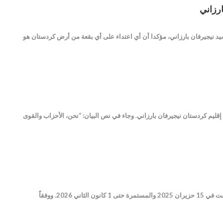
ارزاني
سيد نيجيرفان بارزاني، مؤكدا أن أي اعتداء على أي بقعة من أرض كردستان هو
ئيس إقليم كردستان نيجيرفان بارزاني. وجاء في نص البيان: “نحن، الأحزاب والقوى
أعلنت مديرية المحروقات في مقاطعة الجزيرة أنها وزعت 93% من مخصصات مازوت التدفئة، ضمن الحملة التي انطلقت في 15 حزيران 2025 والمستمرة حتى 1 كانون الثاني 2026. ووفقاً