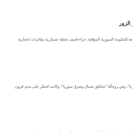
الزور
تابعة للحكومة السورية المؤقتة، جراء قصف نقطة عسكرية بطائرات انتحارية
وريا"، وفي روجآفا "مناطق شمال وشرق سوريا"، وكانت تُحضّر على مدى قرون