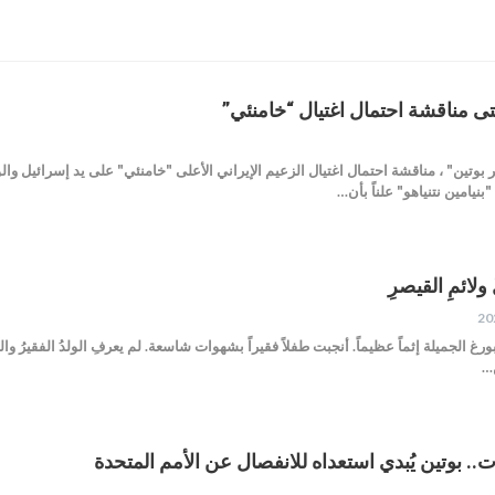
 حتى مناقشة احتمال اغتيال “خامنئي”
تين" ، مناقشة احتمال اغتيال الزعيم الإيراني الأعلى "خامنئي" على يد إسرائيل والو
نيامين نتنياهو" علناً بأن…
ولائمِ القيصرِ
سبورغ الجميلة إثماً عظيماً. أنجبت طفلاً فقيراً بشهوات شاسعة. لم يعرفِ الولدُ الفقيرُ وال
َ…
.. بوتين يُبدي استعداه للانفصال عن الأمم المتحدة