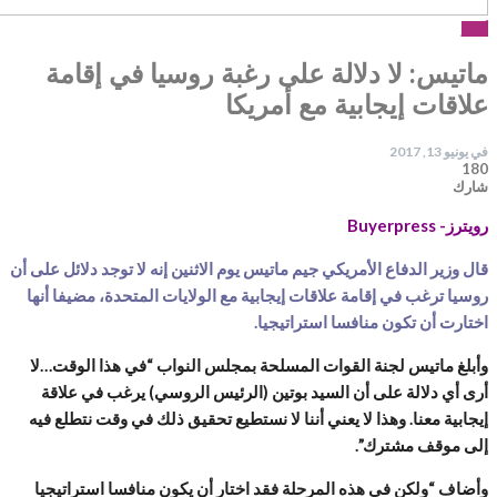
خبار
اتيس: لا دلالة على رغبة روسيا في إقامة
لاقات إيجابية مع أمريكا
ي
يونيو 13, 2017
18
ارك
ويترز- Buyerpress
ال وزير الدفاع الأمريكي جيم ماتيس يوم الاثنين إنه لا توجد دلائل على أن
وسيا ترغب في إقامة علاقات إيجابية مع الولايات المتحدة، مضيفا أنها
ختارت أن تكون منافسا استراتيجيا.
أبلغ ماتيس لجنة القوات المسلحة بمجلس النواب “في هذا الوقت…لا
رى أي دلالة على أن السيد بوتين (الرئيس الروسي) يرغب في علاقة
يجابية معنا. وهذا لا يعني أننا لا نستطيع تحقيق ذلك في وقت نتطلع فيه
لى موقف مشترك”.
أضاف “ولكن في هذه المرحلة فقد اختار أن يكون منافسا استراتيجيا