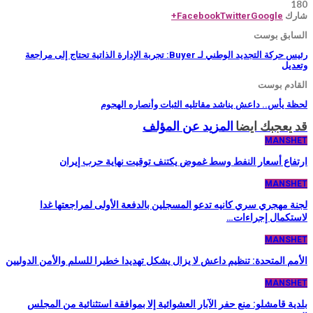
18
ارك
Facebook
Twitter
Google+
لسابق بوست
رئيس حركة التجديد الوطني لـ Buyer: تجربة الإدارة الذاتية تحتاج إلى مراجعة
تعديل
لقادم بوست
حظة يأس.. داعش يناشد مقاتليه الثبات وأنصاره الهجوم
د يعجبك ايضا
المزيد عن المؤلف
MANSHE
رتفاع أسعار النفط وسط غموض يكتنف توقيت نهاية حرب إيران
MANSHE
جنة مهجري سري كانيه تدعو المسجلين بالدفعة الأولى لمراجعتها غدا
استكمال إجراءات…
MANSHE
لأمم المتحدة: تنظيم داعش لا يزال يشكل تهديدا خطيرا للسلم والأمن الدوليين
MANSHE
لدية قامشلو: منع حفر الآبار العشوائية إلا بموافقة استثنائية من المجلس