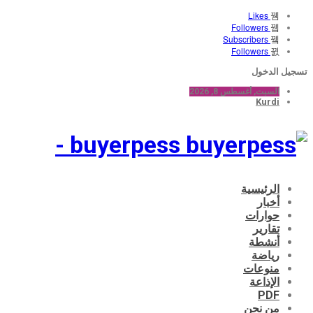
Likes
Followers
Subscribers
Followers
سجيل الدخول
السبت, أغسطس 8, 2026
Kurdi
buyerpess -
الرئيسية
أخبار
حوارات
تقارير
أنشطة
رياضة
منوعات
الإذاعة
PDF
من نحن