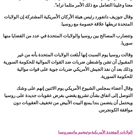
عنا وعلينا التعامل مع ذلك الأمر مثلما نراه”.
قال جوزيف دانفورد رئيس هيئة الأركان الأمريكية المشتركة إن الولايات
لمتحدة تربطها علاقة خصومة مع روسيا.
تتضارب المصالح بين روسيا والولايات المتحدة في عدد من القضايا منها
وريا.
قالت روسيا يوم السبت إنها أبلغت الولايات المتحدة بأنه من غير
لمقبول أن تشن واشنطن ضربات ضد القوات الموالية للحكومة السورية
ذلك بعد أن نفذ الجيش الأمريكي ضربات جوية على قوات موالية
لحكومة السورية.
قال أعضاء بمجلس الشيوخ الأمريكي يوم الاثنين إنهم على وشك
لتوصل إلى اتفاق بشأن تشريع يقضي بفرض عقوبات جديدة على روسيا
يحتمل أن يتضمن بندا يمنع البيت الأبيض من تخفيف العقوبات دون
وافقة الكونجرس.
لولايات المتحدة الأمريكية
بوتين
جيم ماتيس
روسيا