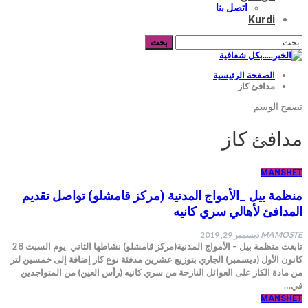
اتصل بنا
Kurdi
الصفحة الرئيسية
مدافئ كاز
تصفح الوسم
مدافئ كاز
MANSHET
منظمة بيل _الأمواج المدنية (مركز قامشلو) تواصل تقديم
المدافئ لأهالي سري كانيه
MAMOSTE
ديسمبر 29, 2019
تابعت منظمة بيل – الأمواج المدنية(مركز قامشلو) نشاطها الثاني يوم السبت 28
كانون الأول (ديسمبر) الجاري بتوزيع عشرين مدفئة نوع كاز إضافة إلى خمسين لتر
من مادة الكاز على العوائل النازحة من سري كانيه (رأس العين) من المتواجدين
في…
MANSHET