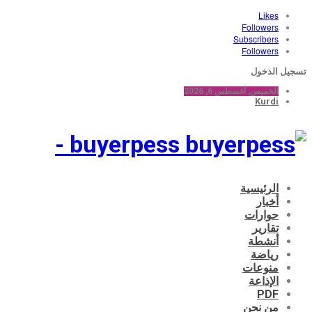
Likes
Followers
Subscribers
Followers
تسجيل الدخول
الخميس, أغسطس 6, 2026
Kurdi
buyerpess -
الرئيسية
أخبار
حوارات
تقارير
أنشطة
رياضة
منوعات
الإذاعة
PDF
من نحن