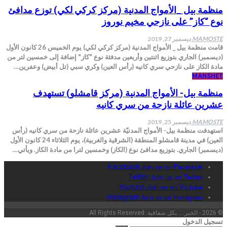
منظمة بيل _الأمواج المدنية (مركز كركي لكي) توزع مدافئ
نوع “كاز” على نازحي مخيم نوروز
MAMOSTE
ديسمبر 27, 2019
قامت منظمة بيل _ الأمواج المدنية (مركز كركي لكي) يوم الخميس 26 كانون الأول
(ديسمبر) الجاري بتوزيع اثنتين وأربعين مدفئة نوع "كاز" إضافة إلى خمسين لتر من
مادة الكاز على نازحي سري كانيه (رأس العين) وكري سبي (تل أبيض) وعفرين…
MANSHET
منظمة بيل- الأمواج المدنية (مركز قامشلو) تستهدف
عشرين عائلة نازحة من سري كانيه
MAMOSTE
ديسمبر 25, 2019
استهدفت منظمة بيل- الأمواج المدنيّة عشرين عائلة نازحة من سري كانيه (رأس
العين) في مدينة قامشلو المنطقة (الشرقية والغربية)، يوم الثلاثاء 24 كانون الأول
(ديسمبر) الجاري. بتوزيع مدافئ نوع (الكاز) وخمسين لترا من مادة الكاز. ويأتي…
Facebook
Join us on Facebook
Twitter
Join us on Twitter
Youtube
Join us on Youtube
Instagram
Join us on Instagram
© 2026 - الخبر.....بكل شفافية. All Rights Reserved.
تسجيل الدخول