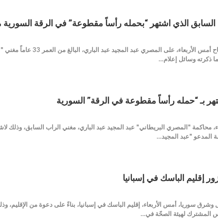
السابق الذي اشتهر “بحمله رأساً مقطوعة” في الرقة السورية م
عثر حراس سجن في إسبانيا صباح
ما ذكرته وسائل إعلام…
شتهر بـ “حمله رأساً مقطوعة في الرقة” السورية
، محاكمة "المصري البريطاني" عبد المجيد عبد الباري، مغني الراب السابق، وذلك لاشتب
زور إقليم الباسك في إسبانيا
ال وشرق سوريا، أمس الأربعاء، إقليم الباسك في إسبانيا، بناءً على دعوة من الإقليم،
 المشترك لهيئة الصحّة في…