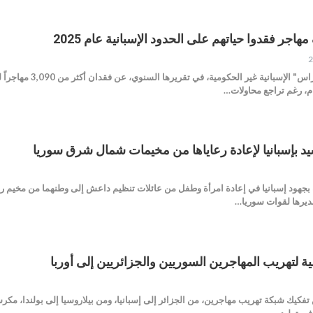
أعلنت منظمة "كامينا
عام، رغم تراجع محاولات…
شيد بإسبانيا لإعادة رعاياها من مخيمات شمال شرق سوريا
قديرها لقوات سوريا…
ية لتهريب المهاجرين السوريين والجزائريين إلى أوربا
 تفكيك شبكة تهريب مهاجرين، من الجزائر إلى إسبانيا، ومن بيلاروسيا إلى بولندا، م
في توليدو…