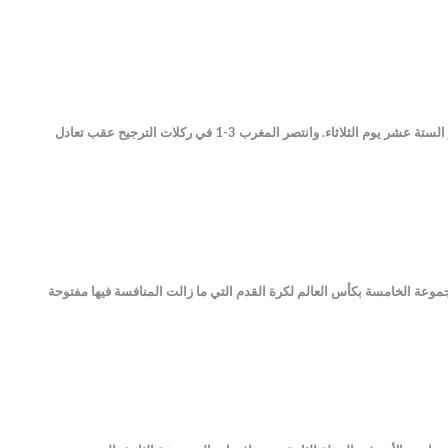
أصبح المغرب أول بلد عربي يصل دور الثمانية في كأس العالم لكرة القدم بعد تغلبه بركلات الترجيح على إسبانيا في دور الستة عشر يوم الثلاثاء. وانتصر المغرب 3-1 في ركلات الترجيح عقب تعادل
رب نهاية الشوط الثاني تعادلا ثمينا 1-1 لألمانيا مع إسبانيا في المجموعة الخامسة بكأس العالم لكرة القدم التي ما زالت المنافسة فيها مفتوحة