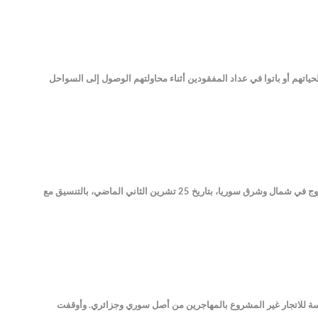
ندو فرونتيراس" الإسبانية غير الحكومية، في تقريرها السنوي، عن فقدان أكثر من 3,090 مهاجراً لحياتهم أو باتوا في عداد المفقودين أثناء محاولتهم الوصول إلى السواحل
أشادت وزارة الخارجية الأمريكية بجهود إسبانيا في إعادة امرأة وطفل من عائلات تنظيم داعش إلى وطنهما من مخيم روج في شمال وشرق سوريا، بتاريخ 25 تشرين الثاني الماضي، بالتنسيق مع
كرسة للاتجار غير المشروع بالمهاجرين من أصل سوري وجزائري. وأوقفت