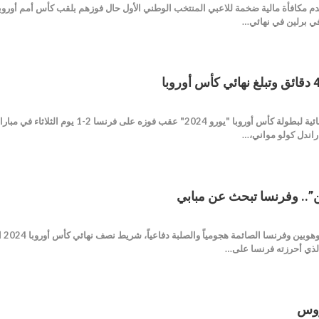
 في برلين في نهائي…
تأهل منتخب إسبانيا للمباراة النهائية لب
ين”.. وفرنسا تبحث عن مبابي
تقص
روس