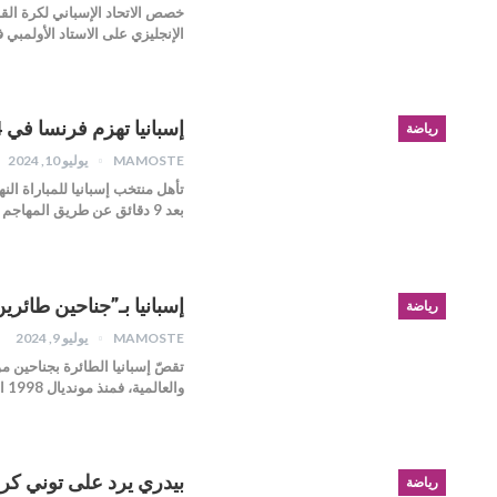
الإنجليزي على الاستاد الأولمبي
إسبانيا تهزم فرنسا في 4 دقائق وتبلغ نهائي كأس أوروبا
رياضة
MAMOSTE
يوليو 10, 2024
بعد 9 دقائق عن طريق المهاجم راندل كولو مواني،…
إسبانيا بـ”جناحين طائر
رياضة
MAMOSTE
يوليو 9, 2024
والعالمية، فمنذ مونديال 1998 الذي أحرزته فرنسا على…
بيدري يرد على توني ك
رياضة