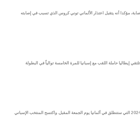
مرة عن انتهاء مشاركته في بطولة أمم أوروبا 2024 لكرة القدم بسبب الإصابة، مؤكدا أنه يتقبل اعتذار الألماني توني كروس الذي تسبب في إصابته
نكيرشن، عندما تلتقي إيطاليا حاملة اللقب مع إسبانيا للمرة الخامسة توالياً في البطولة
واصل منتخب إسبانيا انتصاراته العريضة في التجارب الودية، استعدادا لمشواره في بطولة أمم أوروبا لكرة القدم يورو 2024 التي ستنطلق في ألمانيا يوم الجمعة المقبل. واكتسح المنتخب الإسباني