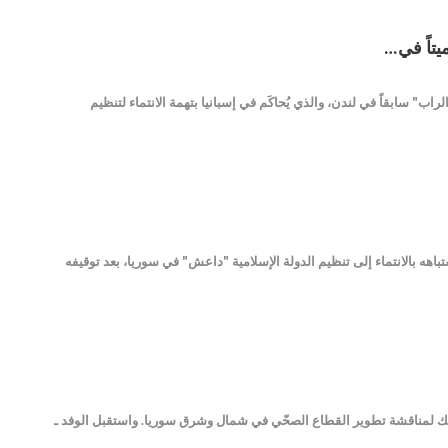
يتاً في…
 أمس الأربعاء، على المصري عبد المجيد عبد الباري، البالغ من العمر 33 عاماً مغني "الراب" سابقاً في لندن، والذي يُحاكَم في إسبانيا بتهمة الانتماء لتنظيم
اهه بالانتماء إلى تنظيم الدولة الإسلامية "داعش" في سوريا، بعد توقيفه
 وذلك لمناقشة تطوير القطاع الصحّي في شمال وشرق سوريا. واستقبل الوفد ـ