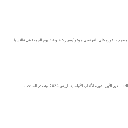
قاد الإسباني كارلوس ألكاراز المصنف ثالثا عالميا منتخب بلاده إلى بلوغ الدور ربع النهائي لمسابقة كأس ديفيس لكرة المضرب، بفوزه على الفرنسي هوغو أومبير 6-3 و6-3 يوم الجمعة في فالنسيا
حقق منتخب مصر الأولمبي بقيادة البرازيلي روجيريو ميكالي منذ قليل، فوزا هاما على إسبانيا بنتيجة 2 / 1 في الجولة الثالثة بالدور الأول بدورة الألعاب الأولمبية باريس 2024. وتصدر المنتخب