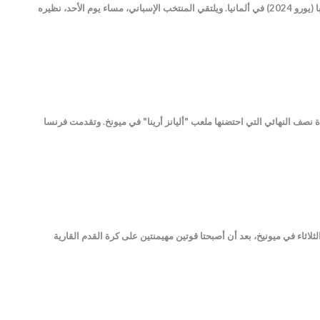
خصص الاتحاد الإسباني لكرة القدم مكافأة مالية ضخمة للاعبي المنتخب الوطني الأول حال فوزهم بلقب كأس أمم أوروبا (يورو 2024) في ألمانيا. ويلتقي المنتخب الإسباني، مساء يوم الأحد، نظيره
طولة كأس أوروبا "يورو 2024" عقب فوزه على فرنسا 2-1 يوم الثلاثاء في مباراة نصف النهائي التي احتضنها ملعب "أليانز أرينا" في ميونخ. وتقدمت فرنسا
ّ إسبانيا الطائرة بجناحين موهوبين وفرنسا الصائمة هجومياً والصلبة دفاعياً، شريط نصف نهائي كأس أوروبا 2024 الثلاثاء في ميونيخ، بعد أن أصبحتا قوتين مهيمنتين على كرة القدم القارية