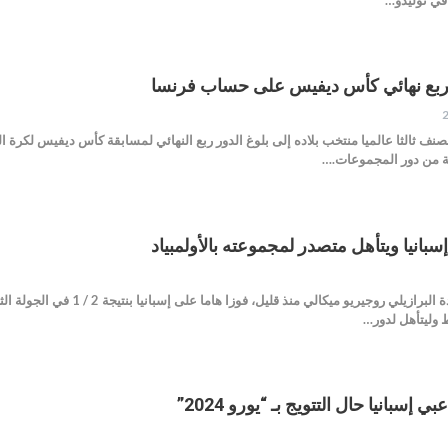
لى ربع نهائي كأس ديفيس على حساب فرنسا
ة من دور المجموعات.…
انيا ويتأهل متصدر لمجموعته بالأولمبياد
سبانيا حال التتويج بـ “يورو 2024”