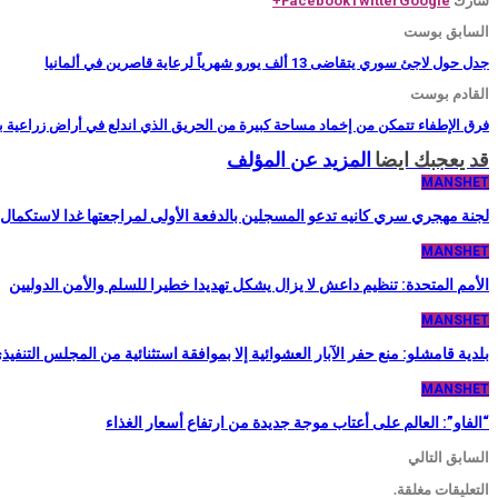
Facebook
Twitter
Google+
السابق بوست
جدل حول لاجئ سوري يتقاضى 13 ألف يورو شهرياً لرعاية قاصرين في ألمانيا
القادم بوست
‏فرق الإطفاء تتمكن من إخماد مساحة كبيرة من الحريق الذي اندلع في أراض زراعية
قد يعجبك ايضا
المزيد عن المؤلف
MANSHET
لجنة مهجري سري كانيه تدعو المسجلين بالدفعة الأولى لمراجعتها غدا لاستكما
MANSHET
الأمم المتحدة: تنظيم داعش لا يزال يشكل تهديدا خطيرا للسلم والأمن الدوليين
MANSHET
بلدية قامشلو: منع حفر الآبار العشوائية إلا بموافقة استثنائية من المجلس التنفيذ
MANSHET
“الفاو”: العالم على أعتاب موجة جديدة من ارتفاع أسعار الغذاء
السابق
التالي
التعليقات مغلقة.