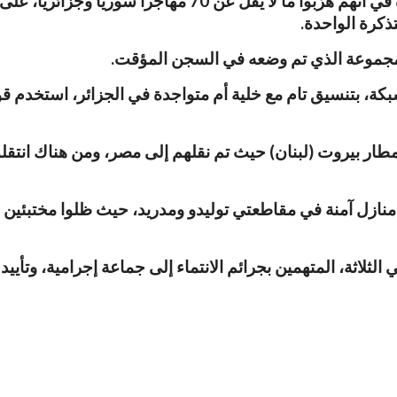
وأوقفت الشرطة الإسبانية ثلاثة أشخاص في توليدو للاشتباه في
المجموعة الذي تم وضعه في السجن المؤقت.
شبكة، بتنسيق تام مع خلية أم متواجدة في الجزائر، استخدم 
 بيروت (لبنان) حيث تم نقلهم إلى مصر، ومن هناك انتقلوا إ
 منازل آمنة في مقاطعتي توليدو ومدريد، حيث ظلوا مختبئين
لاثة، المتهمين بجرائم الانتماء إلى جماعة إجرامية، وتأييد ا