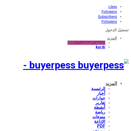
Likes
Followers
Subscribers
Followers
تسجيل الدخول
المزيد
الجمعة, أغسطس 7, 2026
kurdi
buyerpess -
المزيد
الرئيسية
أخبار
حوارات
تقارير
أنشطة
رياضة
منوعات
الإذاعة
PDF
من نحن