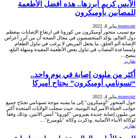
الآيس كريم أبرزها.. هذه أفضل الأطعمة
للمصابين بأوميكرون
mamoste
يناير 8, 2022
مع تسبب متحور أوميكرون من كورونا في ارتفاع الإصابات بمعظم
دول العالم، يؤكد المتخصصون في مجال الصحة أن من أبرز أعراض
الإصابة ألم الحلق، ما يجعل المريض لا يرغب في تناول الطعام.
ولمساعدة المصاب في تناول بعض الأطعمة المفيدة وسهلة البلع،
ينصح…
تقارير
أكثر من مليون إصابة في يوم واحد..
“تسونامي أوميكرون” يجتاح أميركا
mamoste
يناير 4, 2022
حول المتحور "أوميكرون" إلى ما يشبه موجة تسونامي تجتاح جميع
جوانب الحياة الأميركية اليومية، حيث سجلت الولايات المتحدة أكثر
من مليون إصابة جديدة بفيروس "كورونا" أمس الاثنين، وذلك وفقاً
لوكالة الأنباء الألمانية. وذكرت وكالة "بلومبرغ"…
تقارير