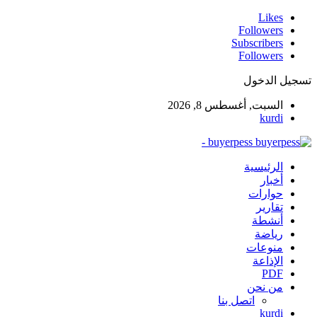
Likes
Followers
Subscribers
Followers
تسجيل الدخول
السبت, أغسطس 8, 2026
kurdi
buyerpess -
الرئيسية
أخبار
حوارات
تقارير
أنشطة
رياضة
منوعات
الإذاعة
PDF
من نحن
اتصل بنا
kurdi