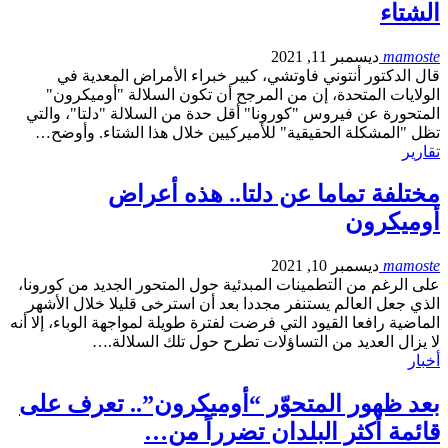
الشتاء
mamoste
ديسمبر 11, 2021
قال الدكتور أنتوني فاوتشي، كبير خبراء الأمراض المعدية في
الولايات المتحدة، إن من المرجح أن تكون السلالة "أوميكرون"
المتحورة عن فيروس "كورونا" أقل حدة من السلالة "دلتا"، والتي
تظل "المشكلة الحقيقية" للأميركيين خلال هذا الشتاء. وأوضح…
تقارير
مختلفة تماما عن دلتا.. هذه أعراض
أوميكرون
mamoste
ديسمبر 10, 2021
على الرغم من التطمينات المبدئية حول المتحور الجديد من كورونا،
الذي جعل العالم يستنفر مجددا بعد أن استرخى قليلا خلال الأشهر
الماضية رافعا القيود التي فرضت لفترة طويلة لمواجهة الوباء، إلا أنه
لا يزال العديد من التساؤلات تطرح حول تلك السلالة.…
أخبار
بعد ظهور المتحوّر “أوميكرون”.. تعرف على
قائمة أكثر البلدان تضرراً من…