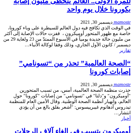
للمرة الأولى.. العالم يتخطى مليون إصابة
بكورونا خلال يوم واحد
mamoste
ديسمبر 30, 2021
في الوقت الذي تكافح فيه دول العالم للسيطرة على وباء كورونا،
خاصة مع ظهور المتحور أوميكرون ، قفزت حالات الإصابة إلى أكثر
من مليون حالة جديدة يومياً في الأسبوع الممتدّ من 23 ولغاية 29 من
ديسمبر / كانون الأول الجاري، وذلك وفقا لوكالة الأنباء…
تقارير
“الصحة العالمية” تحذر من “تسونامي”
إصابات كورونا
mamoste
ديسمبر 30, 2021
حذرت منظمة الصحة العالمية، أمس، من تسبب المتحورين
"أوميكرون" و"دلتا" في "تسونامي" من إصابات "كورونا" حول
العالم، وانهيار أنظمة الصحة الوطنية. وقال الأمين العام للمنظمة
تيدروس أدهانوم غيبرييسوس: "أشعر بقلق بالغ من أن يؤدي
انتشار…
أخبار
أوميكرون يتسبب في إلغاء آلاف الرحلات