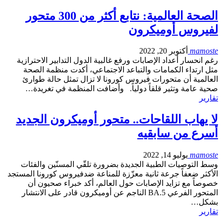
الصحة العالمية: نتابع أكثر من 300 متحور
لفيروس أوميكرون
mamoste
أكتوبر 20, 2022
رغم انحسار أعداد الإصابات ورفع غالبية الدول التدابير الاحترازية
مثل ارتداء الكمامات والتباعد الاجتماعي، أكدت منظمة الصحة
العالمية أن متحورات فيروس كورونا لا تزال تمثل حالة طوارئ
صحية عامة وتثير قلقاً دولياً. وأضافت المنظمة في تغريدة…
تقارير
لا يهاب اللقاحات.. متحور أوميكرون الجديد
أسرع من سابقيه
mamoste
يوليو 14, 2022
وسط التوصيات الطبية الجديدة بضرورة تلقّي المسنّين والفئات
الأكثر ضعفاً جرعة ثانية معزّزة للمناعة ضدفيروس كورونا المستجد
خصوصاً مع تزايد الإصابات حول العالم، أكد خبراء صحيون أن
المتحور الفرعي BA.5 الناجم عن أوميكرون قادر على الانتشار
بشكل…
تقارير