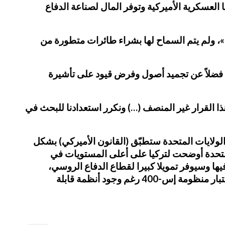
يا، فإن تركيا تهدد أمن التكنولوجيا العسكرية الأميركية وتوفر المال لصناعة الدفاع
وتم تجميد مشاركة تركيا، وهي عضو في حلف شمال الأطلسي (ناتو)، في برنامج الطائرة المقاتلة الأميركية «إف 35»، ولم يتم السماح لها بشراء طائرات متطورة من
، فضلاً عن تجميد أصول وفرض قيود على تأشيرة
هذا القرار غير المنصف (…) ونكرر استعدادنا للبحث في
الولايات المتحدة ستطبّق (القانون الأميركي) بشكل
متحدة أوضحت لتركيا على أعلى المستويات في
كية والعاملين فيها وسيوفر تمويلا كبيرا لقطاع الدفاع الروسي،
ولوصول الروس إلى القوات المسلحة التركية وقطاعها الدفاعي. لكن تركيا قررت رغم ذلك المضي قدما بشراء واختبار منظومة إس-400 رغم وجود أنظمة قابلة