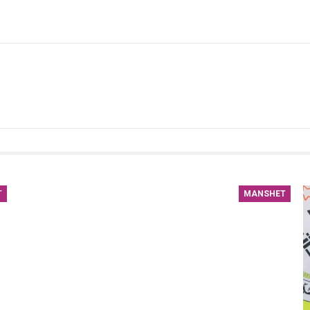
T
MANSHET