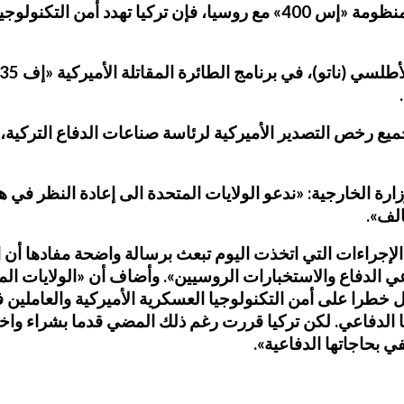
أنقرة. وتقول واشنطن إنه من خلال إبرام صفقة شراء منظومة «إس 400» مع روس
يع رخص التصدير الأميركية لرئاسة صناعات الدفاع التركية
زارة الخارجية: «ندعو الولايات المتحدة الى إعادة النظر في 
الف».
«الإجراءات التي اتخذت اليوم تبعث برسالة واضحة مفادها أن 
 الدفاع والاستخبارات الروسيين». وأضاف أن «الولايات ال
يدة أن شراءها لمنظومة إس-400 سيشكّل خطرا على أمن التكنولوجيا العسكرية الأمير
 بحاجاتها الدفاعية».