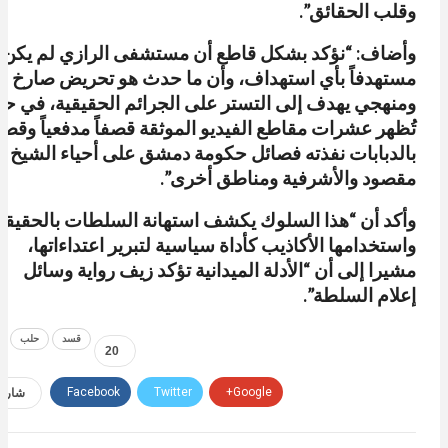
وقلب الحقائق”.
‏وأضاف: “نؤكد بشكل قاطع أن مستشفى الرازي لم يكن
مستهدفاً بأي استهداف، وأن ما حدث هو تحريض صارخ
ومنهجي يهدف إلى التستر على الجرائم الحقيقية، في حي
تُظهر عشرات مقاطع الفيديو الموثقة قصفاً مدفعياً وقصفا
بالدبابات نفذته فصائل حكومة دمشق على أحياء الشيخ
مقصود والأشرفية ومناطق أخرى”.
وأكد أن “هذا السلوك يكشف استهانة السلطات بالحقيقة
واستخدامها الأكاذيب كأداة سياسية لتبرير اعتداءاتها،
مشيرا إلى أن “الأدلة الميدانية تؤكد زيف رواية وسائل
إعلام السلطة”.
قسد
حلب
20
Google+
Twitter
Facebook
شارك