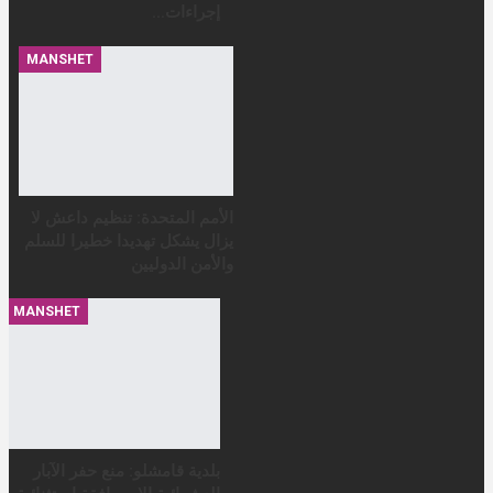
إجراءات…
MANSHET
الأمم المتحدة: تنظيم داعش لا
يزال يشكل تهديدا خطيرا للسلم
والأمن الدوليين
MANSHET
بلدية قامشلو: منع حفر الآبار