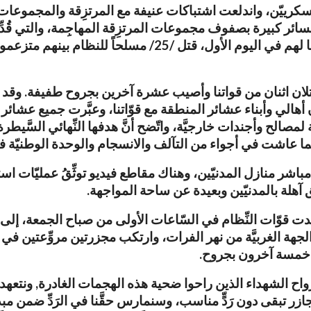
سكرييّن، واندلعت اشتباكات عنيفة مع المرتزِقة والمجموعات
ان اثنان من قواتنا وأصيب عشرة آخرين بجروح طفيفة. وقد شار
اون أهالي وأبناء عشائر المنطقة مع قوّاتنا، وعبَّرت جميع عش
صالح وأجندات خارجيَّة، واتّضح أنَّ هدفها النِّهائي السَّيطرة
ا عاشت في أجواء من التآلف والانسجام والوحدة الوطنيّة في ظِلِّ
كل مباشر منازل المدنيّين، وهناك مقاطع فيديو توثِّقُ عمليّا
اطق آهلة بالمدنيّين وبعيدة عن ساحة المواجهة.
دت قوّات النِّظام في السّاعات الأولى من صباح الجمعة، إلى 
جهة الغربيَّة من نهر الفرات، وارتكب مجزرتين مروِّعتين في كُل
ح الشهداء الذين راحوا ضحية هذه الهجمات الغادرة, ونتعهد بمو
جازر تبقى دون رَدٍّ مناسب، وسنمارس حقَّنا في الرَدِّ ضمن مبدأ 