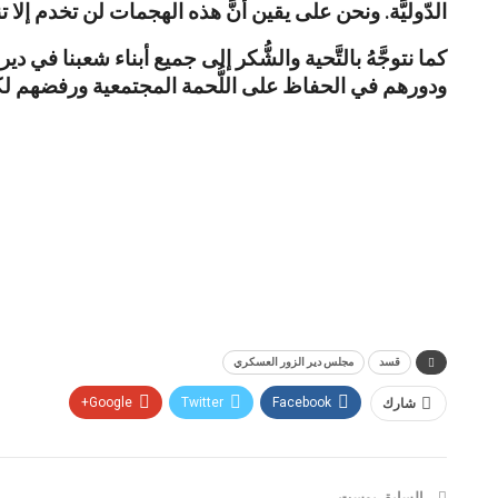
الدّوليَّة. ونحن على يقين أنَّ هذه الهجمات لن تخدم إلا ت
كما نتوجَّهُ بالتَّحية والشُّكر إلى جميع أبناء شعبنا ف
ودورهم في الحفاظ على اللُّحمة المجتمعية ورفضهم لكُل
قسد
مجلس دير الزور العسكري
شارك
Facebook
Twitter
Google+
السابق بوست