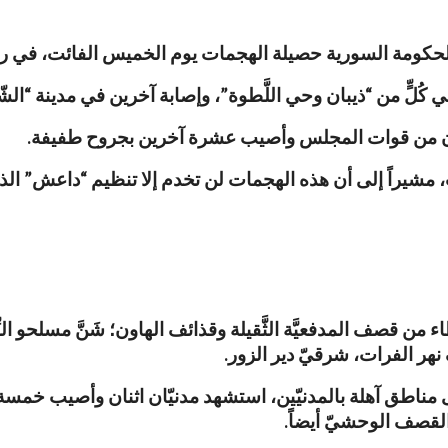
ُلٍّ من “ذيبان وحي اللَّطوة”، وإصابة آخرين في مدينة “الشّ
نان من قوات المجلس وأصيب عشرة آخرين بجروح طفيفة.
مشيراً إلى أن هذه الهجمات لن تخدم إلا تنظيم “داعش” الذي يت
صف المدفعيَّة الثَّقيلة وقذائف الهاون؛ شَنَّ مسلحو النِّظا
نهر الفرات، شرقيّ دير الزور.
 مناطق آهلة بالمدنيّين، استشهد مدنيّان اثنان وأصيب خمسة آ
لقصف الوحشيّ أيضاً.