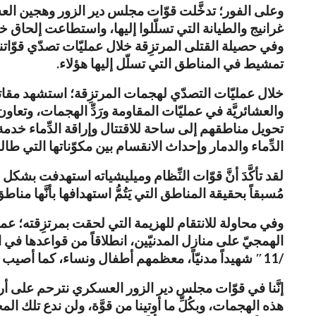
وعلى الفور؛ تدخَّلت قوّات مجلس دير الزور وهجين الع
تمشيط في المناطق التي تسلّل إليها هؤلاء.
خلال عمليّات التصدّي لهجمات المرتزِقة؛ استشهد مقاتل
والعشائريَّة في عمليّات المقاومة ورَدِّ الهجمات، وتع
تحويل مناطقهم إلى ساحة للاقتتال وإراقة الدِّماء خدمة لم
الدِّماء والدمار وإحداث الانقسام بين مكوّناتها التي طالم
لقد تأكَّدَ أنَّ قوّات النِّظام وميليشياته استهدفت بش
مُسبقاً بحقيقة المناطق التي يَتُمُّ استهدافها بأنَّها من
وفي محاولة للانتقام للهزيمة التي لحقت بمرتزِقته؛ عم
الهمجيّ على منازل المدنيّين، انطلاقاً من قواعدها في ال
/11″ شهيداً مدنيّاً، معظمهم أطفال ونساء، كما أصيب خمسة آخرون بجروح.
إنَّنا في قوّات مجلس دير الزور العسكري نترحم على أروا
هذه الهجمات، وبكُلِّ ما أوتينا من قوَّة، ولن ندع تلك الم