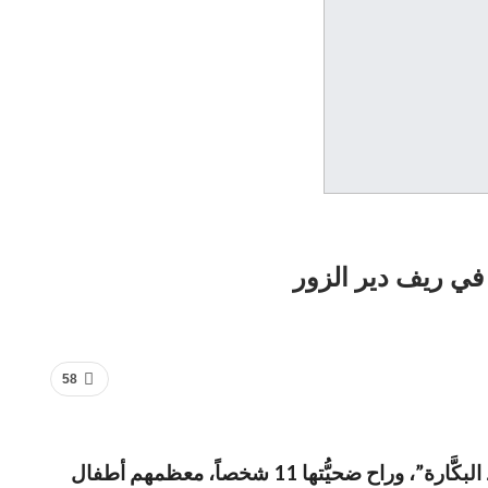
58
أصدر مجلس دير الزور العسكري بياناً إلى الرَّأي العام، استنكر فيه المجزرة التي حصلت في قريتي “الدحلة” و”جديد البكَّارة”، وراح ضحيُّتها 11 شخصاً، معظمهم أطفال