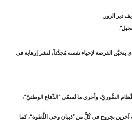
حيل”.
حيَّن الفرصة لإحياء نفسه مُجدَّداً، لنشر إرهابه في
م السُّوريّ، وأخرى ما تُسمّى “الدِّفاع الوطنيّ”،
خرين بجروح في كُلٍّ من “ذيبان وحي اللَّطوة”، كما