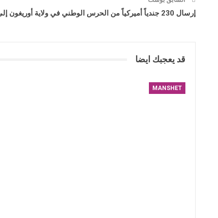
إرسال 230 جندياً أميركياً من الحرس الوطني في ولاية أوريغون إلى سوريا والعراق
قد يعجبك ايضا
MANSHET