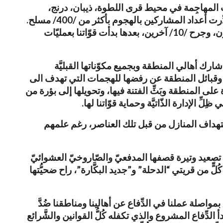
 المهاجِمة في محيط قرى اللطوة، ذيبان، درنج،
غرانيج والطيانة التي تسلّلوا إليها، واستطاعت إلحاق خسائر كبيرة بصفوف مجموعات المرتزِقة المهاجِمة، والتي قُدِّرت أعداد المشاركين بالهجوم بأكثر من /400/ مسلح.
وفي حصيلة القتلى المرتزِقة خلال عمليّات تصدّي قوّاتنا لهم في اليوم الأول، قتل /25/ مسلحاً للنظام بينهم متزعمون، وجرح /10/ آخرين، بعدها بدأت قوّاتنا بعمليّات
ك أهالي المنطقة وبجميع مكوّناتها القبليَّة
ائر وقبائل المنطقة عن رفضها للهجمات التي تهدف الى
 على المنطقة وبَثِّ الفتنة فيها، وتحويلها إلى بؤرة من
 الإدارة الذّاتيَّة وحماية قوّاتنا لها.
ت استهداف المنازل من قبل تلك العناصر، رغم علمهم
تصعيد وتيرة قصفها المدفعيّ والصّاروخيّ العشوائيّ
ٍّ من قريتي “الدحلة” و”جديد البكَّارة”، راح ضحيُّتها
اصلة عملنا في الدِّفاع عن أهالينا ومناطقنا ضُدَّ
الدِّفاع المشروع والذي تكفله كُلُّ القوانين والشَّرائع