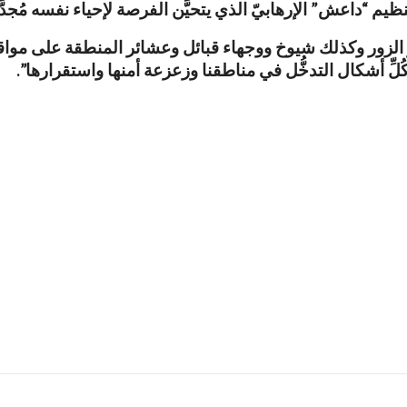
نظيم “داعش” الإرهابيّ الذي يتحيَّن الفرصة لإحياء نفسه مُجدَّد
ي دير الزور وكذلك شيوخ ووجهاء قبائل وعشائر المنطقة على مواق
ِّ أشكال التدخُّل في مناطقنا وزعزعة أمنها واستقرارها”.