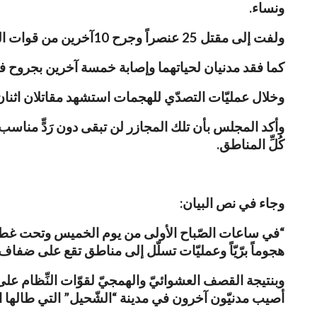
ونساء.
ولفت إلى مقتل 25 عنصراً وجرح 10آخرين من قوات الحكومة السورية حصيلة الهجمات يوم الخميس الفائت، في ريف دير الزور.
كما فقد مدنيان لحياتهما وإصابة خمسة آخرين بجروح في ك
وخلال عمليّات التصدّي للهجمات استشهد مقاتلان اث
وأكد المجلس بأن تلك المجازر لن تبقى دون رَدٍّ مناسب، 
كُلِّ المناطق.
وجاء في نص البيان:
“في ساعات الصّباح الأولى من يوم الخميس وتحت غطاء من ق
هجوماً برّيّاً وعمليّات تسلّل إلى مناطق تقع على ضفاف 
وبنتيجة القصف العشوائيّ والهمجيّ لقوّات النِّظام على
أصيب مدنيّون آخرون في مدينة “الشّحيل” التي طالها ا