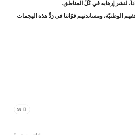
اً، لنشر إرهابه في كُلِّ المناطق.
فهم الوطنيّة، ومساندتهم قوّاتنا في رَدِّ هذه الهجمات
58
القادم بوست