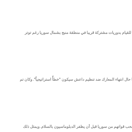
ت معا للقيام بدوريات مشتركة قريبا في منطقة منبج بشمال سوريا رغم توتر
من سوريا حال انتهاء المعارك ضد تنظيم داعش سيكون "خطأً استراتيجياً". وكان تم
يرغبوا في سحب قواتهم من سوريا قبل أن يظفر الدبلوماسيون بالسلام. ويمثل ذلك