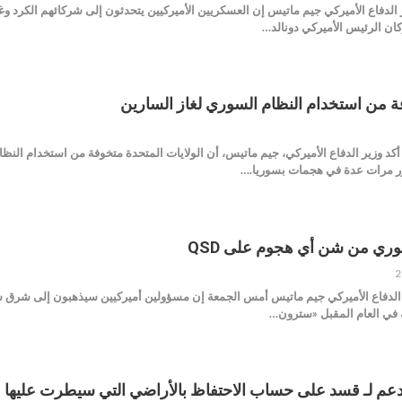
Buyerpress قال وزير الدفاع الأميركي جيم ماتيس إن العسكريين الأميركيين يتحدثون إلى شركائه
وكان الرئيس الأميركي دونالد…
من استخدام النظام السوري لغاز السارين
لشرق الأوسط _ Buyerpress أكد وزير الدفاع الأميركي، جيم ماتيس، أن الولايات المتحدة متخوفة من اس
لور مرات عدة في هجمات بسوريا.…
وري من شن أي هجوم على QSD
Buyerpres قال وزير الدفاع الأميركي جيم ماتيس أمس الجمعة إن مسؤولين أميركيين سيذهبون إل
 في العام المقبل «سترون…
الدعم لـ قسد على حساب الاحتفاظ بالأراضي التي سيطرت عليها 