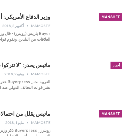
وزير الدفاع الأمريكي: أ
MANSHET
MAMOSTE
أكتوبر 2, 2018
Buyer باريس (رويترز) - قا
العلاقات بين البلدين. وتقوم قو
ماتيس يحذر: “لا تتركوا 
أخبار
MAMOSTE
يونيو 9, 2018
العرب
نشر قوات التحالف الدولي ضد 
ماتيس يقلل من احتمالا
MANSHET
MAMOSTE
مايو 1, 2018
رويترز _ s
التصريح إحدى أقوى الإشارات ح