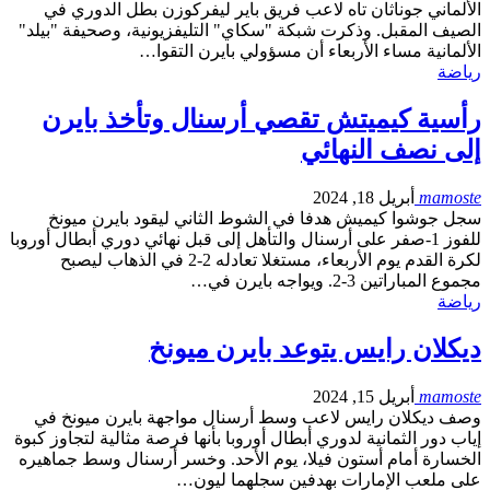
الألماني جوناثان تاه لاعب فريق باير ليفركوزن بطل الدوري في
الصيف المقبل. وذكرت شبكة "سكاي" التليفزيونية، وصحيفة "بيلد"
الألمانية مساء الأربعاء أن مسؤولي بايرن التقوا…
رياضة
رأسية كيميتش تقصي أرسنال وتأخذ بايرن
إلى نصف النهائي
mamoste
أبريل 18, 2024
سجل جوشوا كيميش هدفا في الشوط الثاني ليقود بايرن ميونخ
للفوز 1-صفر على أرسنال والتأهل إلى قبل نهائي دوري أبطال أوروبا
لكرة القدم يوم الأربعاء، مستغلا تعادله 2-2 في الذهاب ليصبح
مجموع المباراتين 3-2. ويواجه بايرن في…
رياضة
ديكلان رايس يتوعد بايرن ميونخ
mamoste
أبريل 15, 2024
وصف ديكلان رايس لاعب وسط أرسنال مواجهة بايرن ميونخ في
إياب دور الثمانية لدوري أبطال أوروبا بأنها فرصة مثالية لتجاوز كبوة
الخسارة أمام أستون فيلا، يوم الأحد. وخسر أرسنال وسط جماهيره
على ملعب الإمارات بهدفين سجلهما ليون…