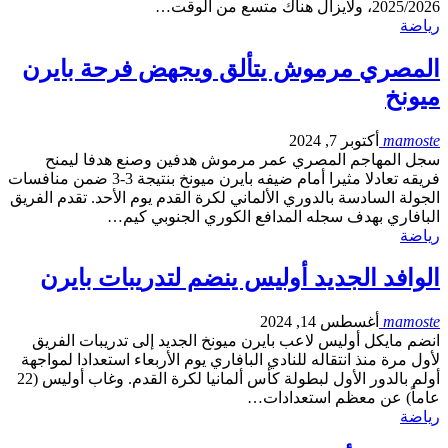
2025/2026، ولايزال هناك متسع من الوقت…
رياضة
المصري مرموش يتألق ويجهض فرحة بايرن
ميونخ
mamoste
أكتوبر 7, 2024
سجل المهاجم المصري عمر مرموش هدفين وصنع هدفا ليمنح
فريقه تعادلا مثيرا أمام ضيفه بايرن ميونخ بنتيجة 3-3 ضمن منافسات
الجولة السادسة بالدوري الألماني لكرة القدم يوم الأحد. تقدم الفريق
البافاري بهدف سجله المدافع الكوري الجنوبي كيم…
رياضة
الوافد الجديد أوليس ينضم لتدريبات بايرن
mamoste
أغسطس 14, 2024
انضم مايكل أوليس لاعب بايرن ميونخ الجديد إلى تدريبات الفريق
لأول مرة منذ انتقاله للنادي البافاري يوم الأربعاء استعدادا لمواجهة
أولم بالدور الأول لبطولة كأس ألمانيا لكرة القدم. وغاب أوليس (22
عاماً) عن معظم استعدادات…
رياضة