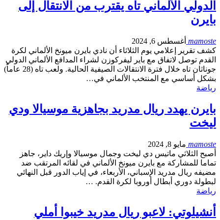
الدولي الألماني تاه يقترب من الانتقال إلى
بايرن
mamoste
أغسطس 6, 2024
كشف تقرير إعلامي يوم الثلاثاء أن نادي بايرن ميونخ الألماني لكرة
القدم توصل لاتفاق مع باير ليفركوزن لشراء المدافع الألماني الدولي
جوناثان تاه خلال فترة الانتقالات الصيفية الحالية. ولعب تاه (28 عاماً)
بشكل أساسي مع المنتخب الألماني في…
رياضة
بايرن يهدد ريال مدريد بجاهزية موسيالا ودي
ليخت
mamoste
مايو 8, 2024
أصبح الثلاثي ماتيس دي ليخت وجمال موسيالا وإريك داير، جاهز
تماما للمشاركة مع بايرن ميونخ الألماني في لقائه المرتقب ضد
مضيفه ريال مدريد الإسباني، الأربعاء، في إياب الدور قبل النهائي
لبطولة دوري أبطال أوروبا لكرة القدم. …
رياضة
أنشيلوتي: لاعبو ريال مدريد خيبوا أملي