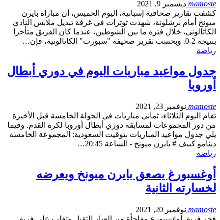
mamoste
ديسمبر 9, 2021
كشفت تقارير صحافية إسبانية، اليوم الخميس، أن مباراة بايرن
ميونخ أمام برشلونة، شهدت توترات في غرفة تبديل ملابس النادي
الكاتالوني، خلال فترة ما بين الشوطين، عندما كان الفريق متأخرا
بنتيجة 2-0. وبحسب تقرير صحيفة "سبورت" الكاتالونية، فإن…
رياضة
جدول مواعيد مباريات اليوم في دوري أبطال
أوروبا
mamoste
نوفمبر 23, 2021
تقام اليوم الثلاثاء، ثماني مباريات في الجولة الخامسة قبل الأخيرة
من دور المجموعات لمسابقة دوري أبطال أوروبا لكرة القدم. وفيما
يلي جدول مواعيد المباريات بتوقيت السعودية: المجموعة الخامسة
دينامو كييف # بايرن ميونخ - الساعة 20:45…
رياضة
أوغسبورغ يصعق بايرن ميونخ ويعرضه
لخسارته الثانية
mamoste
نوفمبر 20, 2021
فجر فريق أوغسبورغ مفاجأة من العيار الثقيل وتغلب على فريق