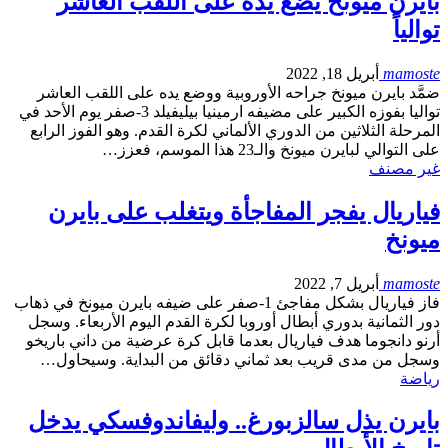
بايرن ميونخ يضع يده على اللقب العاشر
توالياً
mamoste
أبريل 18, 2022
ضمَّد بايرن ميونخ جراحه الأوروبية ووضع يده على اللقب العاشر
تواليا بفوزه الكبير على مضيفه ارمينيا بيليفيلد 3-صفر يوم الأحد في
المرحلة الثلاثين من الدوري الألماني لكرة القدم. وهو الفوز الرابع
على التوالي لبايرن ميونخ والـ23 هذا الموسم، فعزز…
غير مصنف
فياريال يفجر المفاجأة ويتغلب على بايرن
ميونخ
mamoste
أبريل 7, 2022
فاز فياريال بشكل مفاجئ 1-صفر على ضيفه بايرن ميونخ في ذهاب
دور الثمانية بدوري أبطال أوروبا لكرة القدم اليوم الأربعاء. وسجل
أرنو دانجوما هدف فياريال بعدما قابل كرة عرضية من داني باريخو
وسجل من مدى قريب بعد ثماني دقائق من البداية. وسيحاول…
رياضة
بايرن يذل سالزبورغ.. وليفاندوفسكي يدخل