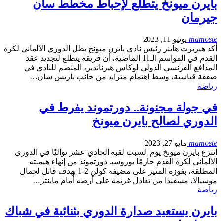
بايرن ميونخ يتطلع لإحباط مخطط سان
جيرمان
mamoste
يونيو 11, 2023
أكد هيربرت هاينر رئيس نادي بايرن ميونخ بطل الدوري الألماني لكرة
القدم في المواسم الـ11 الماضية، أن فريقه يتطلع لتجديد عقد
المدافع الفرنسي الدولي لوكاس هيرنانديز، المنضم للنادي في
صفقة قياسية، وسط اهتمام متزايد من جانب باريس سان…
رياضة
في جولة مجنونة.. دورتموند يفرط في
الدوري لصالح بايرن ميونخ
mamoste
مايو 27, 2023
انتزع بايرن ميونخ يوم السبت لقبه الحادي عشر تواليًا في الدوري
الألماني لكرة القدم حارمًا بوروسيا دورتموند من إنهاء هيمنته
المطلقة، بفوزه المثير على مضيفه كولن 2-1 بهدف قاتل لجمال
موسيالا، مسفيدا من تعادل غريمه على أرضه أمام ماينتز…
رياضة
بايرن يستعيد صدارة الدوري بثنائية في شباك