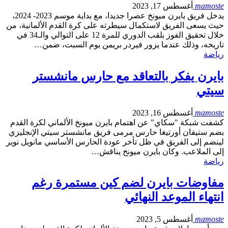
mamoste
أغسطس 17, 2023
يدخل فريق بايرن ميونخ عصرا جديدا، مع بداية موسم 2023- 2024،
حيث يسعى الفريق لاستكمال سيطرته على كرة القدم الألمانية، من
خلال تحقيق الفوز بلقب الدوري للمرة 12 على التوالي والـ34 في
تاريخه، وذلك عندما يزور فيردر بريمن يوم السبت، ضمن…
رياضة
بايرن يفكر بالتعاقد مع حارس مانشستر
سيتي
mamoste
أغسطس 16, 2023
كشفت شبكة "سكاي" عن اهتمام بايرن ميونخ الألماني لكرة القدم
بضم ستيفان أورتيغا حارس مرمى فريق مانشستر سيتي الإنجليزي
لينضم إلى الفريق في ظل تأخر عودة الحارس الأساسي مانويل نوير
إلى الملاعب. وكان بايرن ميونخ يناقش…
رياضة
مفاوضات بايرن لضم كين مستمرة رغم
انتهاء الموعد النهائي
mamoste
أغسطس 5, 2023