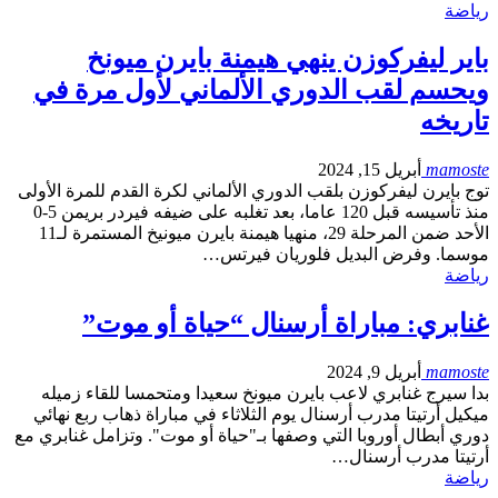
رياضة
باير ليفركوزن ينهي هيمنة بايرن ميونخ
ويحسم لقب الدوري الألماني لأول مرة في
تاريخه
mamoste
أبريل 15, 2024
توج بايرن ليفركوزن بلقب الدوري الألماني لكرة القدم للمرة الأولى
منذ تأسيسه قبل 120 عاما، بعد تغلبه على ضيفه فيردر بريمن 5-0
الأحد ضمن المرحلة 29، منهيا هيمنة بايرن ميونيخ المستمرة لـ11
موسما. وفرض البديل فلوريان فيرتس…
رياضة
غنابري: مباراة أرسنال “حياة أو موت”
mamoste
أبريل 9, 2024
بدا سيرج غنابري لاعب بايرن ميونخ سعيدا ومتحمسا للقاء زميله
ميكيل أرتيتا مدرب أرسنال يوم الثلاثاء في مباراة ذهاب ربع نهائي
دوري أبطال أوروبا التي وصفها بـ"حياة أو موت". وتزامل غنابري مع
أرتيتا مدرب أرسنال…
رياضة