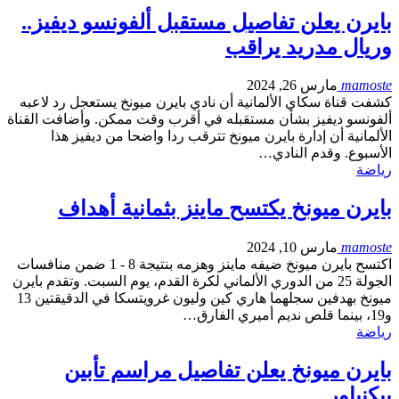
بايرن يعلن تفاصيل مستقبل ألفونسو ديفيز..
وريال مدريد يراقب
mamoste
مارس 26, 2024
كشفت قناة سكاي الألمانية أن نادي بايرن ميونخ يستعجل رد لاعبه
ألفونسو ديفيز بشأن مستقبله في أقرب وقت ممكن. وأضافت القناة
الألمانية أن إدارة بايرن ميونخ تترقب ردا واضحا من ديفيز هذا
الأسبوع. وقدم النادي…
رياضة
بايرن ميونخ يكتسح ماينز بثمانية أهداف
mamoste
مارس 10, 2024
اكتسح بايرن ميونخ ضيفه ماينز وهزمه بنتيجة 8 - 1 ضمن منافسات
الجولة 25 من الدوري الألماني لكرة القدم، يوم السبت. وتقدم بايرن
ميونخ بهدفين سجلهما هاري كين وليون غرويتسكا في الدقيقتين 13
و19، بينما قلص نديم أميري الفارق…
رياضة
بايرن ميونخ يعلن تفاصيل مراسم تأبين
بيكنباور