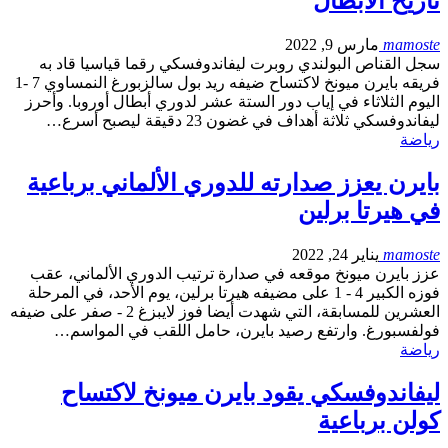
تاريخ الأبطال
mamoste
مارس 9, 2022
سجل القناص البولندي روبرت ليفاندوفسكي رقما قياسيا قاد به
فريقه بايرن ميونخ لاكتساح ضيفه ريد بول سالزبورغ النمساوي 7 -1
اليوم الثلاثاء في إياب دور الستة عشر لدوري أبطال أوروبا. وأحرز
ليفاندوفسكي ثلاثة أهداف في غضون 23 دقيقة ليصبح أسرع…
رياضة
بايرن يعزز صدارته للدوري الألماني برباعية
في هيرتا برلين
mamoste
يناير 24, 2022
عزز بايرن ميونخ موقعه في صدارة ترتيب الدوري الألماني، عقب
فوزه الكبير 4 - 1 على مضيفه هيرتا برلين، يوم الأحد، في المرحلة
العشرين للمسابقة، التي شهدت أيضا فوز لايبزغ 2 - صفر على ضيفه
فولفسبورغ. وارتفع رصيد بايرن، حامل اللقب في المواسم…
رياضة
ليفاندوفسكي يقود بايرن ميونخ لاكتساح
كولن برباعية