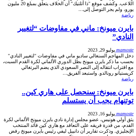
اللاعب. وكشف موقع "ذا أتلتيك" أن الخلاف يتعلق بمبلغ 20 مليون
يورو، ولم يجر التوصل إلى…
رياضة
بايرن ميونخ: ماني في مفاوضات “لتغيير
النادي”
mamoste
يوليو 29, 2023
دخل المهاجم السنغالي ساديو ماني في مفاوضات "لتغيير النادي"
بحسب ما ذكر بايرن ميونخ بطل الدوري الألماني لكرة القدم السبت،
مع اقتراب انتقاله إلى النصر السعودي الذي يضم البرتغالي
كريستيانو رونالدو. واستبعد الفريق…
رياضة
بايرن ميونخ: سنحصل على هاري كين..
توتنهام يجب أن يستسلم
mamoste
يوليو 16, 2023
يثق أولي هونيس، عضو مجلس إدارة نادي بايرن ميونخ الألماني لكرة
القدم، من قدرة فريقه على التعاقد مع هاري كين قائد المنتخب
الإنجليزي. وذكرت تقارير أن دانييل ليفي رئيس بايرن ميونخ رفض