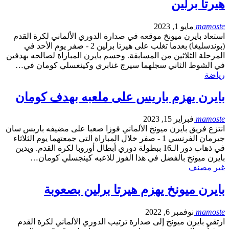
هيرتا برلين
mamoste
مايو 1, 2023
استعاد بايرن ميونخ موقعه في صدارة الدوري الألماني لكرة القدم
(بوندسليغا) بعدما تغلب على هيرتا برلين 2 - صفر يوم الأحد في
المرحلة الثلاثين من المسابقة. وحسم بايرن المباراة لصالحه بهدفين
في الشوط الثاني سجلهما سيرج غنابري وكينغسلي كومان في…
رياضة
بايرن يهزم باريس على ملعبه بهدف كومان
mamoste
فبراير 15, 2023
انتزع فريق بايرن ميونخ الألماني فوزا صعبا على مضيفه باريس سان
جيرمان الفرنسي 1 - صفر خلال المباراة التي جمعتهما يوم الثلاثاء
في ذهاب دور الـ16 ببطولة دوري أبطال أوروبا لكرة القدم. ويدين
بايرن ميونخ بالفضل في هذا الفوز للاعبه كينجسلي كومان…
غير مصنف
بايرن ميونخ يهزم هيرتا برلين بصعوبة
mamoste
نوفمبر 6, 2022
ارتقى بايرن ميونخ إلى صدارة ترتيب الدوري الألماني لكرة القدم