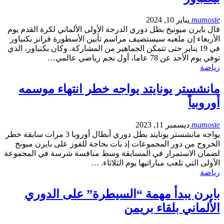
mamoste
يناير 10, 2024
قال بايرن ميونيخ بطل دوري الدرجة الأولى الألماني لكرة القدم يوم
الأربعاء إن ملعبه سيستضيف مراسم تأبين الأسطورة فرانز بكنباور
في 19 يناير حتى تتمكن الجماهير من المشاركة. وكان بكنباور، الذي
توفي يوم الأحد عن 78 عاما، أول نجم رياضي عالمي…
رياضة
مانشستر يونايتد يواجه خطر انتهاء موسمه
أوروبياً
mamoste
ديسمبر 11, 2023
يواجه مانشستر يونايتد بطل دوري أبطال أوروبا 3 مرات سابقة خطر
الخروج من دور المجموعات إذ بات بحاجة للفوز على بايرن ميونخ
لضمان الاستمرار في المسابقة وسط منافسة شرسة في المجموعة
الأولى التي تلعب مباراتيها يوم الثلاثاء. …
رياضة
بايرن يبدأ مهمة “السيطرة” على الدوري
الألماني بلقاء بريمن