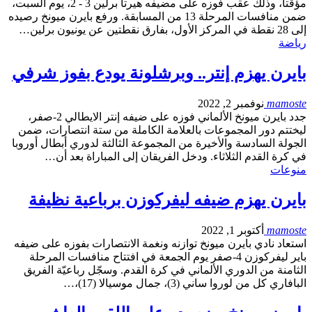
مؤقتاً، وذلك عقب فوزه على مضيفه هيرتا برلين 3 - 2، يوم السبت،
ضمن منافسات المرحلة 13 من المسابقة. ورفع بايرن ميونخ رصيده
إلى 28 نقطة في المركز الأول، بفارق نقطتين عن يونيون برلين…
رياضة
بايرن يهزم إنتر.. وبرشلونة يودع بفوز شرفي
mamoste
نوفمبر 2, 2022
جدد بايرن ميونخ الألماني فوزه على ضيفه إنتر الايطالي 2-صفر،
ليختتم دور المجموعات بالعلامة الكاملة من ستة انتصارات، ضمن
الجولة السادسة والأخيرة من المجموعة الثالثة لدوري أبطال أوروبا
في كرة القدم الثلاثاء. ودخل الفريقان إلى المباراة بعد أن…
منوعات
بايرن يهزم ضيفه ليفركوزن برباعية نظيفة
mamoste
أكتوبر 1, 2022
استعاد نادي بايرن ميونخ توازنه ونغمة الانتصارات بفوزه على ضيفه
باير ليفركوزن 4-صفر يوم الجمعة في افتتاح منافسات المرحلة
الثامنة من الدوري الألماني في كرة القدم. وسجّل رباعيّة الفريق
البافاري كل من لوروا ساني (3)، جمال موسيالا (17)،…