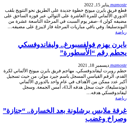
mamoste
يناير 15, 2022
قطع فريق بايرن ميونخ خطوة جديدة على الطريق نحو التتويج بلقب
الدوري الألماني للمرة العاشرة على التوالي عبر فوزه الساحق على
مضيفه كولن 4 -صفر يوم السبت في المرحلة التاسعة عشرة من
البوندسليغا. وفي باقي مباريات المرحلة فاز لايبزغ على مضيفه…
رياضة
بايرن يهزم فولفسبورغ.. وليفاندوفسكي
يحطم رقم “الأسطورة”
mamoste
ديسمبر 18, 2021
حطم روبرت ليفاندوفسكي، مهاجم فريق بايرن ميونخ الألماني لكرة
القدم، الرقم القياسي المسجل باسم جيرد مولر، من حيث تسجيل
أكبر عدد ممكن من الأهداف في عام واحد بالدوري الألماني
(بوندسليغا)، حيث سجل هدفه الـ43، أمس الجمعة. وسجل
ليفاندوفسكي هدفه…
رياضة
غرفة ملابس برشلونة بعد الخسارة.. “جنازة”
وصراخ وغضب