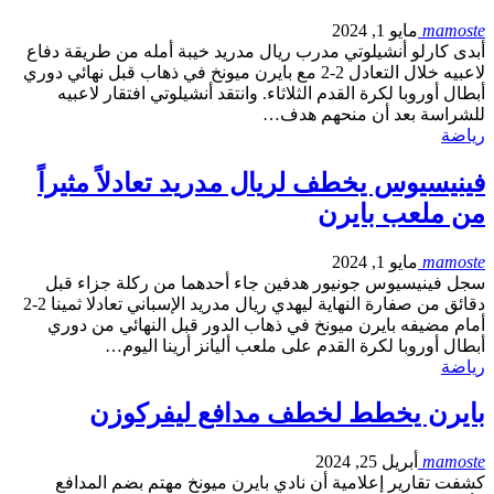
mamoste
مايو 1, 2024
أبدى كارلو أنشيلوتي مدرب ريال مدريد خيبة أمله من طريقة دفاع
لاعبيه خلال التعادل 2-2 مع بايرن ميونخ في ذهاب قبل نهائي دوري
أبطال أوروبا لكرة القدم الثلاثاء. وانتقد أنشيلوتي افتقار لاعبيه
للشراسة بعد أن منحهم هدف…
رياضة
فينيسيوس يخطف لريال مدريد تعادلاً مثيراً
من ملعب بايرن
mamoste
مايو 1, 2024
سجل فينيسيوس جونيور هدفين جاء أحدهما من ركلة جزاء قبل
دقائق من صفارة النهاية ليهدي ريال مدريد الإسباني تعادلا ثمينا 2-2
أمام مضيفه بايرن ميونخ في ذهاب الدور قبل النهائي من دوري
أبطال أوروبا لكرة القدم على ملعب أليانز أرينا اليوم…
رياضة
بايرن يخطط لخطف مدافع ليفركوزن
mamoste
أبريل 25, 2024
كشفت تقارير إعلامية أن نادي بايرن ميونخ مهتم بضم المدافع