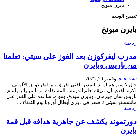
بايرن ميونخ
تصفح الوسم
بايرن ميونخ
رياضة
مدرب ليفركوزن بعد الفوز على سيتي: تعلمنا
من باريس وبايرن
mamoste
نوفمبر 26, 2025
قال كاسبر هيولماند، المدير الفني لفريق باير ليفركوزن الألماني
لكرة القدم، إن فريقه تعلم الدروس المستفادة من المباراتين أمام
باريس سان جيرمان، وبايرن ميونخ، وهو ما ساعده على الفوز على
مانشستر سيتي 2-صفر في دوري أبطال أوروبا يوم الثلاثاء.…
رياضة
دورتموند يكشف عن جاهزية هدافه قبل قمة
بايرن