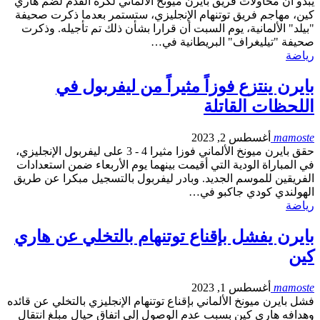
يبدو أن محاولات فريق بايرن ميونخ الألماني لكرة القدم لضم هاري
كين، مهاجم فريق توتنهام الإنجليزي، ستستمر بعدما ذكرت صحيفة
"بيلد" الألمانية، يوم السبت أن قرارا بشأن ذلك تم تأجيله. وذكرت
صحيفة "تيليغراف" البريطانية في…
رياضة
بايرن ينتزع فوزاً مثيراً من ليفربول في
اللحظات القاتلة
mamoste
أغسطس 2, 2023
حقق بايرن ميونخ الألماني فوزا مثيرا 4 - 3 على ليفربول الإنجليزي،
في المباراة الودية التي أقيمت بينهما يوم الأربعاء ضمن استعدادات
الفريقين للموسم الجديد. وبادر ليفربول بالتسجيل مبكرا عن طريق
الهولندي كودي جاكبو في…
رياضة
بايرن يفشل بإقناع توتنهام بالتخلي عن هاري
كين
mamoste
أغسطس 1, 2023
فشل بايرن ميونخ الألماني بإقناع توتنهام الإنجليزي بالتخلي عن قائده
وهدافه هاري كين بسبب عدم الوصول إلى اتفاق حيال مبلغ انتقال