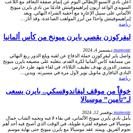
أعلن نادي لاتسيو الإيطالي اليوم عن إتمام صفقة التعاقد مع اللاعب
السويدي الواعد أريون إبراهيموفيتش قادمًا من نادي بايرن ميونخ
الألماني على سبيل الإعارة مع أحقية الشراء النهائي. ويعد
إبراهيموفيتش واحدًا من أبرز المواهب الصاعدة، وقد أثار…
رياضة
ليفركوزن يقصي بايرن ميونخ من كأس ألمانيا
mamoste
ديسمبر 4, 2024
واصل باير ليفركوزن حملة الدفاع عن لقبه وبلغ الدور ربع النهائي
من مسابقة كأس ألمانيا لكرة القدم، بتغلبه على مضيفه بايرن ميونخ
متصدر الدوري بهدف نظيف، الثلاثاء، في لقاء شهد طرد حارس
النادي البافاري مانويل نوير لأول مرة في مسيرته. ويدين…
رياضة
خوفاً من موقف ليفاندوفسكي.. بايرن يسعى
لـ”تأمين” موسيالا
mamoste
نوفمبر 12, 2024
يأمل نادي بايرن ميونخ الألماني، في بقاء لاعبه ونجمه الشاب جمال
موسيالا في صفوفه لفترة طويلة، في الوقت الذي أصبح فيه أحد أهم
نجوم الفريق. ويمتد عقد موسيالا مع بايرن ميونخ حتى نهاية موسم