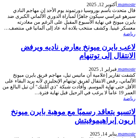
mamoste
أكتوبر 12, 2025
قال متحدث باسم بوروسيا دورتموند يوم الأحد إن مهاجم النادي
سيرهو غيراسي سيكون جاهزًا لمباراة الدوري الألماني الكبرى ضد
بايرن ميونخ في نهاية الأسبوع المقبل على الرغم من مغادرته
معسكر غينيا. وكشف منتخب بلاده أنه عاد إلى ألمانيا في منتصف…
رياضة
لاعب بايرن ميونخ يعارض ناديه ويرفض
الانتقال إلى توتنهام
mamoste
فبراير 1, 2025
كشفت تقارير إعلامية أن ماتيس تيل، مهاجم فريق بايرن ميونخ
الألماني، رفض الانتقال لفريق توتنهام الإنجليزي لأنه يريد البقاء على
الأقل حتى نهاية الموسم. وأفادت شبكة "ذي أثلتيك" أن تيل البالغ من
العمر 19 عاماً لا يرغب في الرحيل قبل نهاية فترة…
رياضة
لاتسيو يتعاقد رسميًا مع موهبة بايرن ميونخ
أريون إبراهيموفيتش
mamoste
يناير 14, 2025