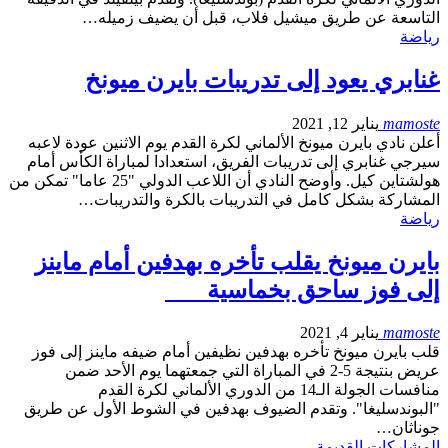
التاسعة عن طريق ميشيل فلاب، قبل أن يضيف زميله…
رياضة
غنابري يعود إلى تدريبات بايرن ميونخ
mamoste
يناير 12, 2021
أعلن نادي بايرن ميونخ الألماني لكرة القدم يوم الاثنين عودة لاعبه
سيرجي غنابري إلى تدريبات الفريق، استعدادا لمباراة الكأس أمام
هولشتاين كيل. وأوضح النادي أن اللاعب الدولي "25 عاما" تمكن من
المشاركة بشكل كامل في التدريبات بالكرة والتدريبات…
رياضة
بايرن ميونخ يقلب تأخره بهدفين أمام ماينز
إلى فوز ساحق بخماسية
mamoste
يناير 4, 2021
قلب بايرن ميونخ تأخره بهدفين نظيفين أمام ضيفه ماينز إلى فوز
عريض بنتيجة 5-2 في المباراة التي جمعتهما يوم الأحد ضمن
منافسات الجولة الـ14 من الدوري الألماني لكرة القدم
"البوندسليغا". وتقدم الضيوف بهدفين في الشوط الأول عن طريق
جوناثان…
المشاركات القديمة