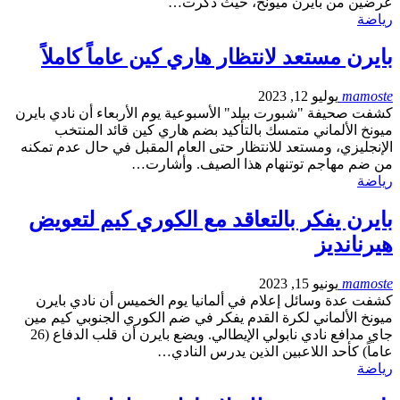
عرضين من بايرن ميونخ، حيث ذكرت…
رياضة
بايرن مستعد لانتظار هاري كين عاماً كاملاً
mamoste
يوليو 12, 2023
كشفت صحيفة "شبورت بيلد" الأسبوعية يوم الأربعاء أن نادي بايرن
ميونخ الألماني متمسك بالتأكيد بضم هاري كين قائد المنتخب
الإنجليزي، ومستعد للانتظار حتى العام المقبل في حال عدم تمكنه
من ضم مهاجم توتنهام هذا الصيف. وأشارت…
رياضة
بايرن يفكر بالتعاقد مع الكوري كيم لتعويض
هيرنانديز
mamoste
يونيو 15, 2023
كشفت عدة وسائل إعلام في ألمانيا يوم الخميس أن نادي بايرن
ميونخ الألماني لكرة القدم يفكر في ضم الكوري الجنوبي كيم مين
جاي مدافع نادي نابولي الإيطالي. ويضع بايرن أن قلب الدفاع (26
عاماً) كأحد اللاعبين الذين يدرس النادي…
رياضة