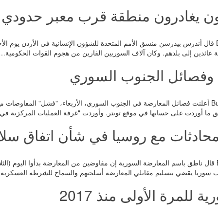
ون يغادرون منطقة قرب معبر حدودي م
رويترز_Buyerpress قال أندرس بيدرسن منسق الأمم المتحدة للشؤون الإنسانية في الأردن ي
نية عائدين إلى بلدهم. وكان آلاف السوريين الفارين من هجوم القوات الحكومية…
وفصائل الجنوب السوري
وكالات _ Buyerpress أعلنت فصائل المعارضة في الجنوب السوري، الأربعاء، "فشل" المف
فق ما أوردت على حسابها في موقع تويتر. وأوردت "غرفة العمليات المركزية ف
 محادثات مع روسيا في شأن اتفاق سلا
الحياة_ Buyerpress قال ناطق باسم المعارضة السورية إن مفاوضين من المعارضة بدأوا ال
ب سوريا يقضي بتسليم مقاتلي المعارضة أسلحتهم والسماح للشرطة العسكرية
لمرة الأولى منذ 2017