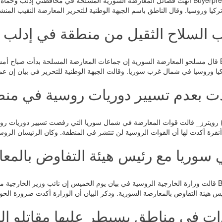
الشرق الأوسط_ Buyerpress أنهت فصائل المعارضة السورية المسلحة في محافظتي إدل
كيا وروسيا. وقال الناطق باسم الجبهة الوطنية للتحرير المعارضة النقيب الم
 السلاح الثقيل من منطقة في إدلب
رويترز_Buyerpress قال مسلحو المعارضة السورية إن جماعات المعارضة المسلحة بدأت 
كيا وروسيا في شمال غرب سوريا. وقالت الجبهة الوطنية للتحرير في بيان إن ع
هدت بعدم تسيير دوريات روسية في منط
Buy (عمان) رويترز_ قالت قوات المعارضة في شمال سوريا التي رفضت تسيير دوريا
ن أنقرة أكدت لها أن القوات الروسية لن تنتشر في المنطقة. وكان الرئيسان الر
سوريا مع رئيس هيئة التفاوض بالمع
رويترز_ Buyerpress قالت وزارة الخارجية الروسية في بيان يوم الخميس إن نائب وزير ال
س هيئة التفاوض بالمعارضة السورية. وذكر البيان أن الوزارة أكدت ضرورة الح
ات في مناطق يسيطر عليها مقاتلو ال