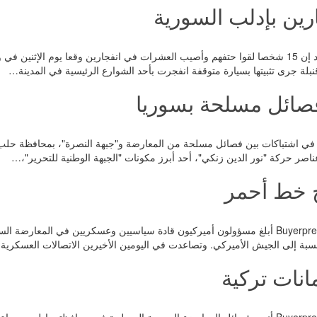
قال مسعفون وشهود إن 15 شخصا لقوا حتفهم وأصيب العشرات في انفجارين وقعا يوم ا
نبلة جرى تثبيتها بسيارة متوقفة انفجرت بأحد الشوارع الرئيسية في المدينة…
فصائل مسلحة بسوريا
20 شخصا، في اشتباكات بين فصائل مسلحة من المعارضة و"جبهة النصرة"، بمحافظة ح
 خط أحمر
الشرق الأوسط_ Buyerpress أبلغ مسؤولون أميركيون قادة سياسيين وعسكريين في ال
سبة إلى الجيش الأميركي. وتصاعدت في اليومين الأخيرين الاتصالات العسكري
نات تركية