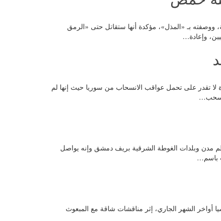
ن المدينة، ووصفته بـ «المذل»، مؤكدة أنها ستقاتل حتى «الرمق
ين، وإعادة…
د
ت المتحدة لا تقدر على تحمل عواقب الانسحاب من سوريا حيث إنها لم
ستسحب…
 على معظم مدن وبلدات الغوطة الشرقية بريف دمشق وإنه يواصل
ث باسم…
 في روسيا أواخر الشهر الجاري، إثر مناقشات شاقة مع المبعوث