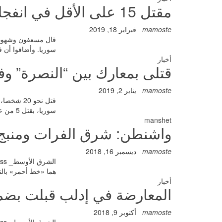
مقتل 15 على الأقل في انفجارين بإدلب السورية
mamoste
فبراير 18, 2019
سوريا. وأضافوا أن ق
أخبار
قتلى بمعارك بين “النصرة” و
mamoste
يناير 2, 2019
قتل نحو 
سوريا، بقتل 5 من عناصر حركة "نور الدين زنكي"، أحد أبرز مكونات "الجبهة الوطنية للتحرير"،…
manshet
واشنطن: شرق الفرات ومنبج
mamoste
ديسمبر 16, 2018
هما «خط أحمر» بالن
أخبار
المعارضة في إدلب قبلت بضما
mamoste
أكتوبر 9, 2018