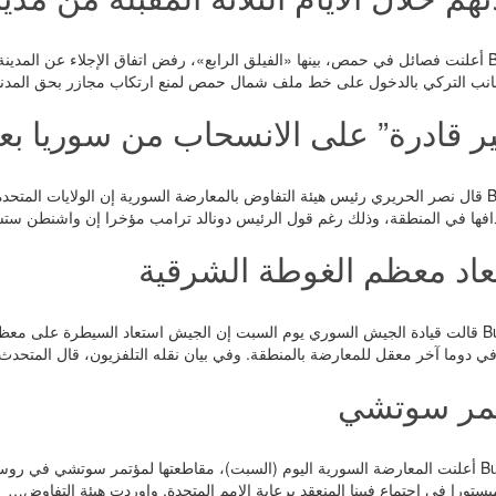
الحياة _ Buyerpress أعلنت فصائل في حمص، بينها «الفيلق الرابع»، رفض اتفاق الإجلاء ع
جانب التركي بالدخول على خط ملف شمال حمص لمنع ارتكاب مجازر بحق المدني
ير قادرة” على الانسحاب من سوريا بع
رويترز_ Buyerpress قال نصر الحريري رئيس هيئة التفاوض بالمعارضة السورية إن الولايا
هدافها في المنطقة، وذلك رغم قول الرئيس دونالد ترامب مؤخرا إن واشنطن 
عاد معظم الغوطة الشرقية
رويترز _ Buyerpress قالت قيادة الجيش السوري يوم السبت إن الجيش استعاد السيطرة
في دوما آخر معقل للمعارضة بالمنطقة. وفي بيان نقله التلفزيون، قال المتحد
تمر سوتشي
وكالات _ Buyerpress أعلنت المعارضة السورية اليوم (السبت)، مقاطعتها لمؤتمر سوتشي
ستورا في اجتماع فيينا المنعقد برعاية الامم المتحدة. واوردت هيئة التفاوض…