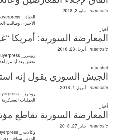
mamoste
مايو 3, 2018
الأخير». وطالبت ال
أخبار
المعارضة السورية: أمريكا “غ
mamoste
أبريل 23, 2018
تحقق بعد أيا من أ
manshet
الجيش السوري يقول إنه است
mamoste
أبريل 1, 2018
العمليات العسكرية 
أخبار
المعارضة السورية تقاطع مؤ
mamoste
يناير 27, 2018
الدولي ستافان دي مي