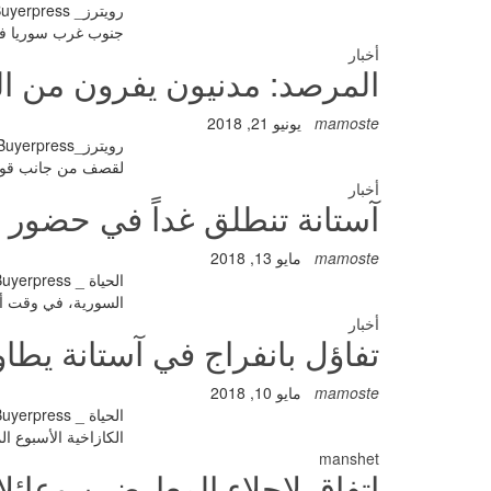
جنوب غرب سوريا في
أخبار
المرصد: مدنيون يفرون من ا
mamoste
يونيو 21, 2018
لقصف من جانب قوات
أخبار
آستانة تنطلق غداً في حضور ا
mamoste
مايو 13, 2018
السورية، في وقت أ
أخبار
تفاؤل بانفراج في آستانة يطا
mamoste
مايو 10, 2018
الكازاخية الأسبوع 
manshet
اتفاق لإجلاء المعارضين وعائلا