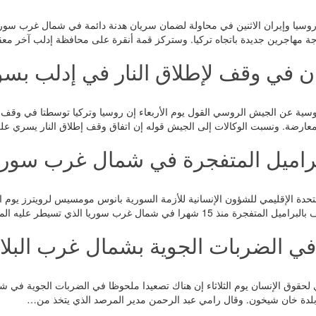
وروسيا وإيران الاثنين في محاولة لضمان سريان هدنة دائمة في شمال غرب سور
جة مهاجرين جديدة باتجاه تركيا. وستركز قمة أنقرة على محافظة إدلب آخر م
ن في وقف لإطلاق النار في إدلب بسو
روسية عن الجيش الروسي القول يوم الأربعاء إن روسيا وتركيا توسطتا في وقف 
معارضة. ونسبت الوكالات إلى الجيش قوله إن اتفاق وقف إطلاق النار يسري ع
البراميل المتفجرة في شمال غرب سوري
تحدة الإقليمي للشؤون الإنسانية للأزمة السورية بانوس مومسيس لرويترز 
شهرا في شمال غرب سوريا الذي تسيطر عليه المعارضة. وكانت…
في الضربات الجوية بشمال غرب البلاد
لحقوق الإنسان يوم الثلاثاء إن هناك تصعيدا ملحوظا في الضربات الجوية في ش
 بلدة خان شيخون. وقال رامي عبد الرحمن مدير المرصد الذي يتخذ من…