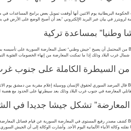
Buy أعلنت الحكومة البريطانية يوم الاثنين أنها أوقفت تمويل بعض برامج المساعدات
ة لرويترز في بيان عبر البريد الإلكتروني ”بعد أن أصبح الوضع على الأرض في
ا وطنيا” بمساعدة تركية
رويترز_ Buyerpress من المحتمل أن يصبح ”جيش وطني“ تعمل المعارضة السورية على تأسي
شمال غرب البلاد وذلك إذا ما تمكنت المعارضة من إنهاء الخصومات الفئوية ال
من السيطرة الكاملة على جنوب غرب ا
وكالات_ Buyerpress قال المرصد السوري لحقوق الإنسان ووسيلة إعلام مقربة من دمشق 
تلي المعارضة في جنوب غرب البلاد وذلك بعد سيطرتها على الحدود مع هضبة ا
صائل المعارضة” تشكل جيشا جديدا في ا
وكالات_ Buyerpress كشف مصدر رفيع المستوى في المعارضة السورية عن قيام فصائل ا
قلته وكالة الأنباء الألمانية اليوم الأحد. وأشارت الوكالة إلى أن الجيش السور