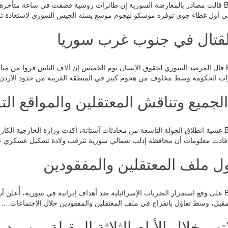
رويترز_ Buyerpress قالت مصادر بالمعارضة السورية إن طائرات روسية قصفت في ساعة م
 أول غطاء جوي توفره موسكو لهجوم موسع يشنه الجيش السوري لاستعادة ت
لقتال في جنوب غرب سوريا
رويترز_Buyerpress قال المرصد السوري لحقوق الإنسان يوم الخميس إن آلاف الناس فر
 الحكومة وسط مخاوف من هجوم كبير في المنطقة القريبة من حدود الأردن
لجميع وتناقش المعتقلين والمواقع الت
الحياة _ Buyerpress عشية انطلاق الجولة التاسعة من محادثات آستانة، أكدت وزارة الخار
فادت معلومات أن محافظة إدلب شمالي سورية تترقب ولادة تشكيل عسكري 
ول ملف المعتقلين والمفقودين
الحياة _ Buyerpress على وقع استمرار الضربات الإسرائيلية ضد أهداف إيرانية في سورية،
المقبل، وسط تفاؤل بانفراج في ملف المعتقلين والمفقودين خلال الاجتماعات.…
تهم خلال الأيام الثلاثة المقبلة من م