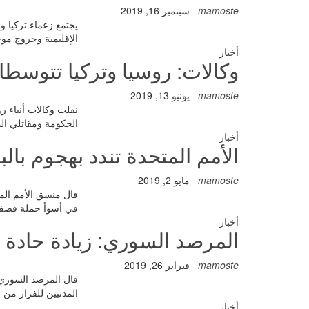
mamoste
سبتمبر 16, 2019
يجتمع زعماء تركيا 
الإقليمية وخروج مو
أخبار
وكالات: روسيا وتركيا تتوسطا
mamoste
يونيو 13, 2019
نقلت وكالات أنباء 
الحكومة ومقاتلي ال
أخبار
الأمم المتحدة تندد بهجوم ب
mamoste
مايو 2, 2019
قال منسق الأمم الم
في أسوأ حملة قصف بالبراميل المتفجرة منذ 15 
أخبار
المرصد السوري: زيادة حادة 
mamoste
فبراير 26, 2019
قال المرصد السوري 
المدنيين للفرار من
أخبار