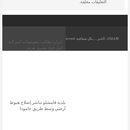
التعليقات مغلقة.
© 2026 - الخبر.....بكل شفافية. All Rights Reserved.
إيران تطالب بتعويضات أميركية
قبل فتح مضيق هرمز
بلدية قامشلو تباشر إصلاح هبوط
أرضي وسط طريق عامودا