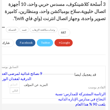
3 أسلحة كلاشينكوف، مسدس حربي واحد، 10 أجهزة
اتصال خليوية،سلاح بومباكشن واحد، ومنظارين، كاميرة
تصوير واحدة، وجهاز اتصال انترنت (واي فاي wifi)”.
وحدات مكافحة الإرهاب
قسد
الحسكة
447
Facebook
Twitter
Google+
شارك
السابق بوست
9 نصائح غذائية لمرضى الغدة
قد يعجبك ايضا
الدرقية لفقدان الوزن
المزيد عن المؤلف
السابق
القادم بوست
التالي
الرئاسة المشتركة للمدارس: نسبة
النجاح في مدارس الإدارة الذاتية
بلغت 90 % هذا العام