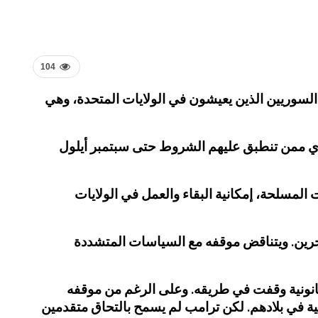
104
لمؤقتة لبضعة آلاف من المهاجرين السوريين الذين يعيشون في الولايات المتحدة، وهي
أمن الداخلي أن القائم بأعمال الوزير ديفيد بيكوسكي سيمدد وضع الحماية المؤقتة لنحو 6700 سوري ممن تنطبق عليهم الشروط حتى سبتمبر أيلول
ت المسلحة، إمكانية البقاء والعمل في الولايات
ر تسامحا مع اللاجئين والمهاجرين. ويتناقض موقفه مع السياسات المتشددة
انونية وقفت في طريقه. وعلى الرغم من موقفه
ية في بلادهم. لكن ترامب لم يسمح بالتحاق متقدمين