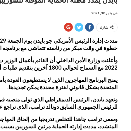
بايدن يمدد مظلة الحماية المؤقتة للسوريي
في
يناير 30, 2021
شارك
خطوة في وقت مبكر من رئاسته تتماشى مع برنامجه الأ
2022 مع السماح لحوالي 1800 آخرين بتقديم طلبات أولية.
يمنح البرنامج المهاجرين الذين لا يستطيعون العودة بأم
المتحدة بشكل قانوني لفترة محددة يمكن تجديدها.
للرئيس الجمهوري السابق دونالد ترامب، الذي تراجع عن ا
وسعى ترامب جاهدا للتخلص تدريجيا من إلحاق المهاجر
المتشدد، مددت إدارته الحماية مرتين للسوريين بسبب 