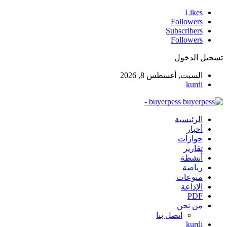
Likes
Followers
Subscribers
Followers
تسجيل الدخول
السبت, أغسطس 8, 2026
kurdi
buyerpess -
الرئيسية
أخبار
حوارات
تقارير
أنشطة
رياضة
منوعات
الإذاعة
PDF
من نحن
اتصل بنا
kurdi