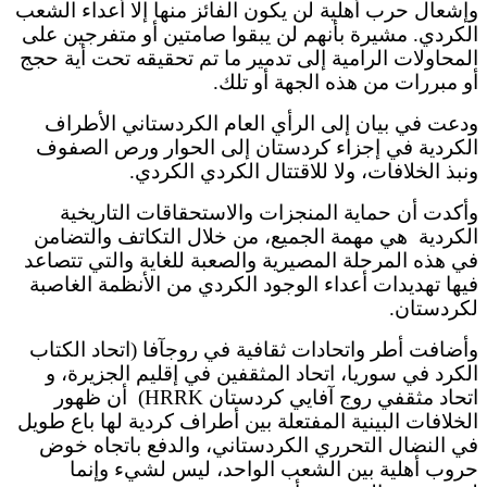
وإشعال حرب أهلية لن يكون الفائز منها إلا أعداء الشعب
الكردي. مشيرة بأنهم لن يبقوا صامتين أو متفرجين على
المحاولات الرامية إلى تدمير ما تم تحقيقه تحت أية حجج
أو مبررات من هذه الجهة أو تلك.
ودعت في بيان إلى الرأي العام الكردستاني الأطراف
الكردية في إجزاء كردستان إلى الحوار ورص الصفوف
ونبذ الخلافات، ولا للاقتتال الكردي الكردي.
وأكدت أن حماية المنجزات والاستحقاقات التاريخية
الكردية هي مهمة الجميع، من خلال التكاتف والتضامن
في هذه المرحلة المصيرية والصعبة للغاية والتي تتصاعد
فيها تهديدات أعداء الوجود الكردي من الأنظمة الغاصبة
لكردستان.
وأضافت أطر واتحادات ثقافية في روجآفا (اتحاد الكتاب
الكرد في سوريا، اتحاد المثقفين في إقليم الجزيرة، و
اتحاد مثقفي روج آفايي كردستان HRRK) أن ظهور
الخلافات البينية المفتعلة بين أطراف كردية لها باع طويل
في النضال التحرري الكردستاني، والدفع باتجاه خوض
حروب أهلية بين الشعب الواحد، ليس لشيء وإنما