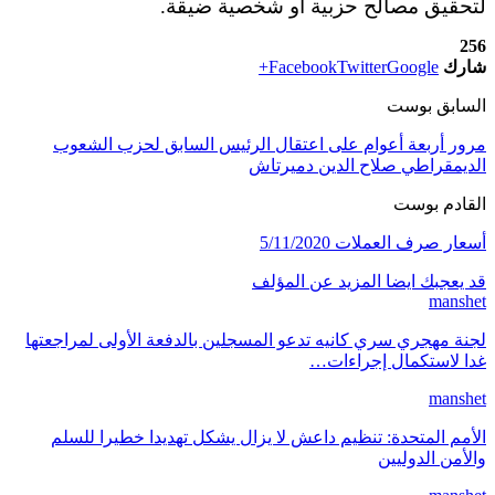
لتحقيق مصالح حزبية أو شخصية ضيقة.
256
شارك
Google+
Twitter
Facebook
السابق بوست
مرور أربعة أعوام على اعتقال الرئيس السابق لحزب الشعوب
الديمقراطي صلاح الدين دميرتاش
القادم بوست
أسعار صرف العملات 5/11/2020
قد يعجبك ايضا
المزيد عن المؤلف
manshet
لجنة مهجري سري كانيه تدعو المسجلين بالدفعة الأولى لمراجعتها
غدا لاستكمال إجراءات…
manshet
الأمم المتحدة: تنظيم داعش لا يزال يشكل تهديدا خطيرا للسلم
والأمن الدوليين