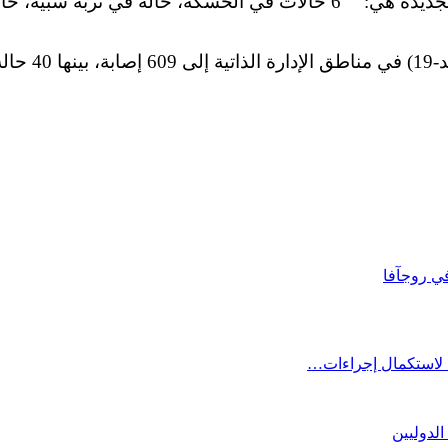
وريا.
ي روجآفا
ا لاستكمال إجراءات…
الدوليين