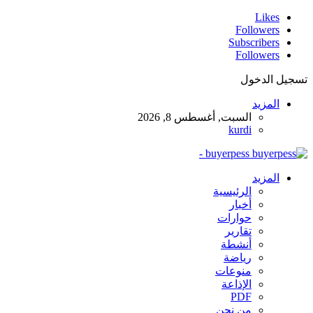
Likes
Followers
Subscribers
Followers
تسجيل الدخول
المزيد
السبت, أغسطس 8, 2026
kurdi
buyerpess -
المزيد
الرئيسية
أخبار
حوارات
تقارير
أنشطة
رياضة
منوعات
الإذاعة
PDF
من نحن