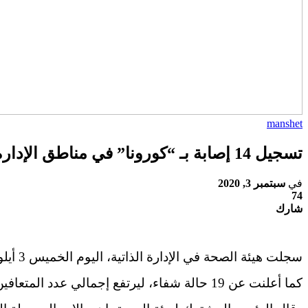
manshet
تسجيل 14 إصابة بـ “كورونا” في مناطق الإدارة الذاتية و19 حالة شفاء
في
سبتمبر 3, 2020
74
شارك
سجلت هيئة الصحة في الإدارة الذاتية، اليوم الخميس 3 أيلول (سبتمبر) الجاري، ١٤ حالة إصابة جديدة بكورونا خلال يوم واحد.
كما أعلنت عن 19 حالة شفاء، ليرتفع إجمالي عدد المتعافين من كوفيد -19 إلى ١٤٦ حالة.