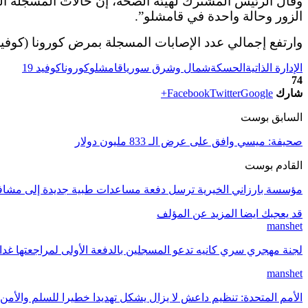
الزور وحالة واحدة في قامشلو”.
وارتفع إجمالي عدد الإصابات المسجلة بمرض كورونا (كوفيد-19) في مناطق الإدارة الذاتية إلى 609 إصابة، بينها 40 حالة وفاة. وفقا لأرقام هيئة الصحة لشمال وشرق س
الإدارة الذاتية
الحسكة
شمال وشرق سوريا
قامشلو
كورونا
كوفيد 19
74
شارك
Google+
Twitter
Facebook
السابق بوست
صحيفة: ميسي وافق على عرض الـ 833 مليون دولار
القادم بوست
مؤسسة بارزاني الخيرية ترسل دفعة مساعدات طبية جديدة إلى مشاف
قد يعجبك ايضا
المزيد عن المؤلف
manshet
لجنة مهجري سري كانيه تدعو المسجلين بالدفعة الأولى لمراجعتها غد
manshet
الأمم المتحدة: تنظيم داعش لا يزال يشكل تهديدا خطيرا للسلم والأمن 