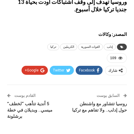
وروسيا تهدف إلى وقف اشتباكات أودت بحياة 13
جنديا تركيا خلال أسبوع.
المصدر: وكالات
إدلب
القوات السورية
الكرملين
تركيا
109
شارك
Facebook
Twitter
Google+
السابق بوست
القادم بوست
روسيا تتشاور مع واشنطن
5 أندية تتأهب “لخطف”
حول إدلب.. ولا تفاهم مع تركيا
ميسي.. وبديلان في خطة
برشلونة