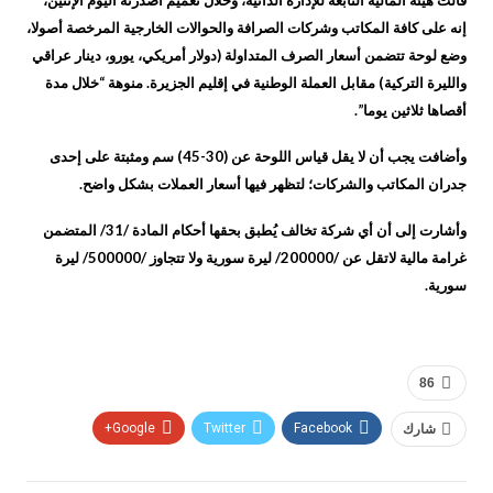
قالت هيئة المالية التابعة للإدارة الذاتية، وخلال تعميم أصدرته اليوم الإثنين،
إنه على كافة المكاتب وشركات الصرافة والحوالات الخارجية المرخصة أصولا،
وضع لوحة تتضمن أسعار الصرف المتداولة (دولار أمريكي، يورو، دينار عراقي
والليرة التركية) مقابل العملة الوطنية في إقليم الجزيرة. منوهة “خلال مدة
أقصاها ثلاثين يوما”.
وأضافت يجب أن لا يقل قياس اللوحة عن (30-45) سم ومثبتة على إحدى
جدران المكاتب والشركات؛ لتظهر فيها أسعار العملات بشكل واضح.
وأشارت إلى أن أي شركة تخالف يُطبق بحقها أحكام المادة /31/ المتضمن
غرامة مالية لاتقل عن /200000/ ليرة سورية ولا تتجاوز /500000/ ليرة
سورية.
86
شارك
Facebook
Twitter
Google+