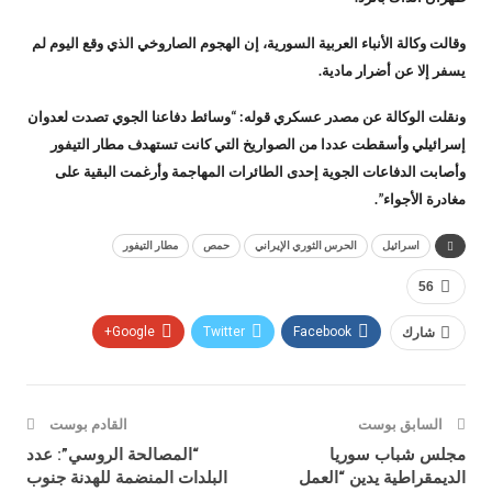
وقالت وكالة الأنباء العربية السورية، إن الهجوم الصاروخي الذي وقع اليوم لم
يسفر إلا عن أضرار مادية.
ونقلت الوكالة عن مصدر عسكري قوله: “وسائط دفاعنا الجوي تصدت لعدوان
إسرائيلي وأسقطت عددا من الصواريخ التي كانت تستهدف مطار التيفور
وأصابت الدفاعات الجوية إحدى الطائرات المهاجمة وأرغمت البقية على
مغادرة الأجواء”.
اسرائيل
الحرس الثوري الإيراني
حمص
مطار التيفور
56
شارك
Facebook
Twitter
Google+
السابق بوست
القادم بوست
مجلس شباب سوريا
“المصالحة الروسي”: عدد
الديمقراطية يدين “العمل
البلدات المنضمة للهدنة جنوب