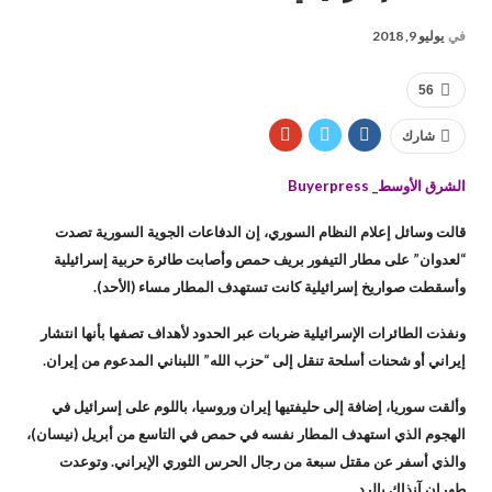
في
يوليو 9, 2018
56
شارك
الشرق الأوسط_ Buyerpress
قالت وسائل إعلام النظام السوري، إن الدفاعات الجوية السورية تصدت
“لعدوان” على مطار التيفور بريف حمص وأصابت طائرة حربية إسرائيلية
وأسقطت صواريخ إسرائيلية كانت تستهدف المطار مساء (الأحد).
ونفذت الطائرات الإسرائيلية ضربات عبر الحدود لأهداف تصفها بأنها انتشار
إيراني أو شحنات أسلحة تنقل إلى “حزب الله” اللبناني المدعوم من إيران.
وألقت سوريا، إضافة إلى حليفتيها إيران وروسيا، باللوم على إسرائيل في
الهجوم الذي استهدف المطار نفسه في حمص في التاسع من أبريل (نيسان)،
والذي أسفر عن مقتل سبعة من رجال الحرس الثوري الإيراني. وتوعدت
طهران آنذاك بالرد.