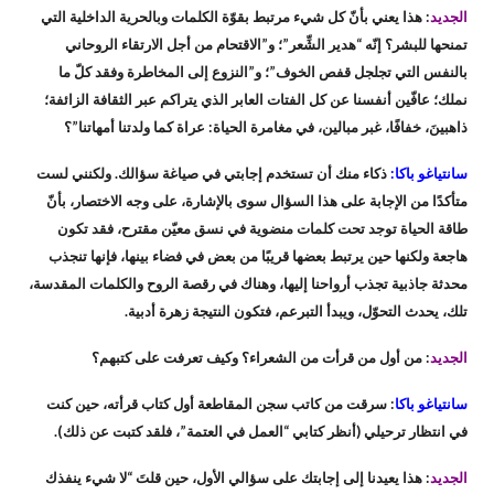
الجديد
: هذا يعني بأنّ كل شيء مرتبط بقوّة الكلمات وبالحرية الداخلية التي
تمنحها للبشر؟ إنّه “هدير الشِّعر”؛ و”الاقتحام من أجل الارتقاء الروحاني
بالنفس التي تجلجل قفص الخوف”؛ و”النزوع إلى المخاطرة وفقد كلّ ما
نملك؛ عافّين أنفسنا عن كل الفتات العابر الذي يتراكم عبر الثقافة الزائفة؛
ذاهبينَ، خفافًا، غبر مبالين، في مغامرة الحياة: عراة كما ولدتنا أمهاتنا”؟
سانتياغو باكا:
ذكاء منك أن تستخدم إجابتي في صياغة سؤالك. ولكنني لست
متأكدًا من الإجابة على هذا السؤال سوى بالإشارة، على وجه الاختصار، بأنّ
طاقة الحياة توجد تحت كلمات منضوية في نسق معيّن مقترح، فقد تكون
هاجعة ولكنها حين يرتبط بعضها قريبًا من بعض في فضاء بينها، فإنها تنجذب
محدثة جاذبية تجذب أرواحنا إليها، وهناك في رقصة الروح والكلمات المقدسة،
تلك، يحدث التحوّل، ويبدأ التبرعم، فتكون النتيجة زهرة أدبية.
الجديد
: من أول من قرأت من الشعراء؟ وكيف تعرفت على كتبهم؟
سانتياغو باكا
: سرقت من كاتب سجن المقاطعة أول كتاب قرأته، حين كنت
في انتظار ترحيلي (أنظر كتابي “العمل في العتمة”، فلقد كتبت عن ذلك).
الجديد
: هذا يعيدنا إلى إجابتك على سؤالي الأول، حين قلتَ “لا شيء ينفذك