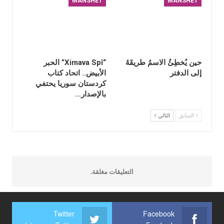
MANSHET
MANSHET
حين يُخطِئُ الاسمُ طريقَهُ
“Ximava Spî” الحبر
إلى الدفتر
الأبيض.. اتحاد كتاب
كردستان سوريا يحتفي
بالإصدار…
السابق
التالي
التعليقات مغلقة.
Twitter
Facebook