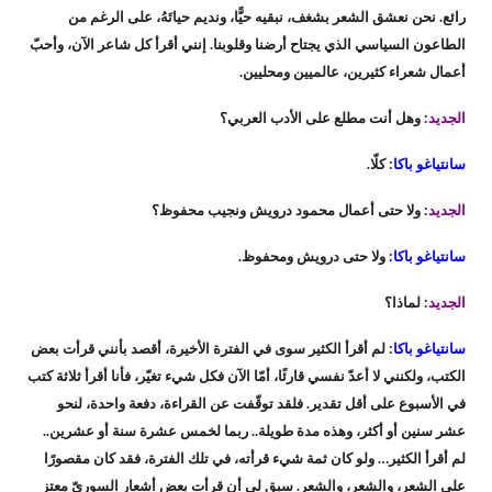
رائع. نحن نعشق الشعر بشغف، نبقيه حيًّا، ونديم حياتَهُ، على الرغم من
الطاعون السياسي الذي يجتاح أرضنا وقلوبنا. إنني أقرأ كل شاعر الآن، وأحبّ
أعمال شعراء كثيرين، عالميين ومحليين.
الجديد
: وهل أنت مطلع على الأدب العربي؟
سانتياغو باكا
: كلّا.
الجديد
: ولا حتى أعمال محمود درويش ونجيب محفوظ؟
سانتياغو باكا:
ولا حتى درويش ومحفوظ.
الجديد
: لماذا؟
سانتياغو باكا
: لم أقرأ الكثير سوى في الفترة الأخيرة، أقصد بأنني قرأت بعض
الكتب، ولكنني لا أعدّ نفسي قارئًا، أمّا الآن فكل شيء تغيّر، فأنا أقرأ ثلاثة كتب
في الأسبوع على أقل تقدير. فلقد توقّفت عن القراءة، دفعة واحدة، لنحو
عشر سنين أو أكثر، وهذه مدة طويلة.. ربما لخمس عشرة سنة أو عشرين..
لم أقرأ الكثير… ولو كان ثمة شيء قرأته، في تلك الفترة، فقد كان مقصورًا
على الشعر، والشعر، والشعر. سبق لي أن قرأت بعض أشعار السوريّ معتز