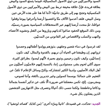
السود والأميركيّين من ذوي الأصول المكسيكيّة، فبينما يتمتع السود والبيض
بعلاقة فريدة، فإنّ علاقة مخيفة تربط بين البيض والأميركيين من ذوي الأصول
المكسيكية وتجنح بهم إلى طريق جانبيّة؛ لأننا كنا هنا على هذه الأرض حين
وصل البيض، فلقد أعدموا الآلاف منّا واغتصبوا أرضنا وأحرقوا بيوتنا وقتلوا
عوائلنا، ثمّ منحت أرضنا إليهم عبر الاستحقاقات السياسية بصورة رسميّة،
ومن ذلك الموقع الحقود صاغوا كذباتهم وبرّروها من القتل وتشويه الأعضاء،
والنهب والسلب والاقتصاص غير القانوني من المدنيّين.
لقد غرسوا، في دماء شعبي وجثثهم، بذورَهم وولدوا أطفالهم وحصدوا
ثرواتهم. إن وظيفتنا في الحياة أن نريهم، بالقدوة والمثال، كيف نكون
إنسانيّين، وكيف نكون رحيمين وذوي بصيرة، لأنّهم ليسوا، بطرائق كثيرة،
سوى آكلي لحوم بشر، مستولدين. إننا، بالنسبة إليهم خلاسيّون أصليّون من
أهل البلاد الأصليين، ولدينا الكثير لنتشاركه، ولكنّ وسائل الإعلام لا تكفّ عن
التعتيم على جمالنا؛ بوسمنا كسولين وغير جديرين بالثقة، وأننا لصوص،
ومجرمون.. إلخ، تكمن معضلتنا في ضرورة ألّا نكف عن تذكير أنفسنا بجمالنا
وذكائنا وعاطفتنا. ولكننا ننسى ذلك أحيانًا ونتصرف مثل الانتهازيين الجشعين
الذين يفتكون بكل شيء.
الجديد:
تحدّثت، في قصيدتك “ثانيةً ومرّة أخرى” (من كتابك “قصائد لوتشيا”)،