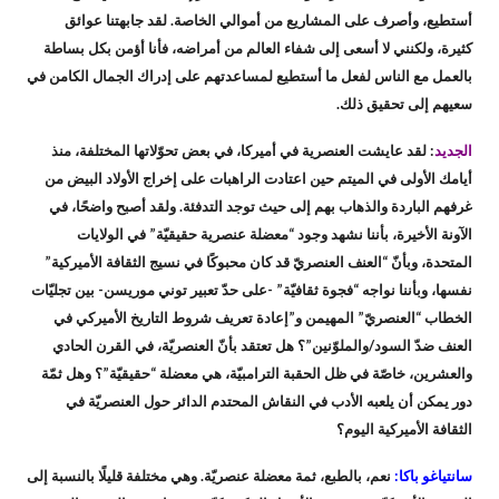
أستطيع، وأصرف على المشاريع من أموالي الخاصة. لقد جابهتنا عوائق
كثيرة، ولكنني لا أسعى إلى شفاء العالم من أمراضه، فأنا أؤمن بكل بساطة
بالعمل مع الناس لفعل ما أستطيع لمساعدتهم على إدراك الجمال الكامن في
سعيهم إلى تحقيق ذلك.
الجديد
: لقد عايشت العنصرية في أميركا، في بعض تحوّلاتها المختلفة، منذ
أيامك الأولى في الميتم حين اعتادت الراهبات على إخراج الأولاد البيض من
غرفهم الباردة والذهاب بهم إلى حيث توجد التدفئة. ولقد أصبح واضحًا، في
الآونة الأخيرة، بأننا نشهد وجود “معضلة عنصرية حقيقيّة” في الولايات
المتحدة، وبأنّ “العنف العنصريّ قد كان محبوكًا في نسيج الثقافة الأميركية”
نفسها، وبأننا نواجه “فجوة ثقافيّة” -على حدّ تعبير توني موريسن- بين تجليّات
الخطاب “العنصريّ” المهيمن و”إعادة تعريف شروط التاريخ الأميركي في
العنف ضدّ السود/والملوّنين”؟ هل تعتقد بأنّ العنصريّة، في القرن الحادي
والعشرين، خاصّة في ظل الحقبة الترامبيّة، هي معضلة “حقيقيّة”؟ وهل ثمّة
دور يمكن أن يلعبه الأدب في النقاش المحتدم الدائر حول العنصريّة في
الثقافة الأميركية اليوم؟
سانتياغو باكا:
نعم، بالطبع، ثمة معضلة عنصريّة. وهي مختلفة قليلًا بالنسبة إلى