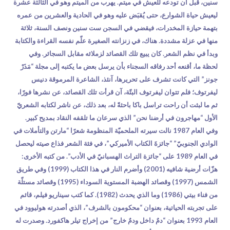
سنين، قبل أن تودعه للعيش في ميتم. يهرب من الميتم وهو في الثالثة عشرة
ليعيش حياة الشوارع، حتى يُقبَض عليه وهو في الحادية والعشرين من عمره
بتهمة حيازة المخدرات، فيقضي في السجن ست سنين ونصف السنة، ثلاثة
منها في عزلة مشددة. هناك، في زنزانته الصغيرة علّم نفسه القراءة والكتابة
وبدأ في نظم الشعر. كان يبيع تلك القصائد لزملائه مقابل السجائر. وفي
لحظة ما، أقنعه أحد رفاقه السجناء بأن يرسل بعض ما يكتبه إلى مجلة “مَذَرْ
جونز” التي كانت تشرف على تحريرها، آنئذ، الشاعرة المرموقة دنيس
ليفرتوف؛ فلم تتوان ليفرتوف البتّة، آن قرأت تلك القصائد، عن نشرها فورًا،
ثم ما لبثت أن راحت تراسل باكا باحثةً له، بعد ذلك، عن ناشر لكتابه الشعريّ
الأول “مهاجرون في أرضنا نحن” الذي سرعان ما تلقفه النقاد بمديح كبير.
وفي العام 1987 نالت سيرته الملحميّة المنظومة شعرًا “مارتن والتأملات في
الوادي الجنوبيّ” “جائزةَ الكتاب الأميركي”، في فئة الشعر فذاع صيته ليحصل
في العام 1989 على “جائزة التراث الهسبانيّ في الأدب”. من كتبه الأخرى:
هزّات أرضية شافيه (2001) وأضرم النار في هذا الكتاب (1999) وفي طريق
الشمس (1997) وقصائد الهضبة المستوية السوداء (1995) وقصائد مستلّة
من فناء بيتي (1986) وما الذي يحدث (1982). كما كتب سيناريو فيلم، قائم
على تجربته الحياتية، بعنوان “محكومون بالشرف”، الذي أصدرته هوليوود في
العام 1993 بعنوان “دمٌ داخل ودمٌ خارج” من إخراج تيلر هاكفورد. وصدرت له