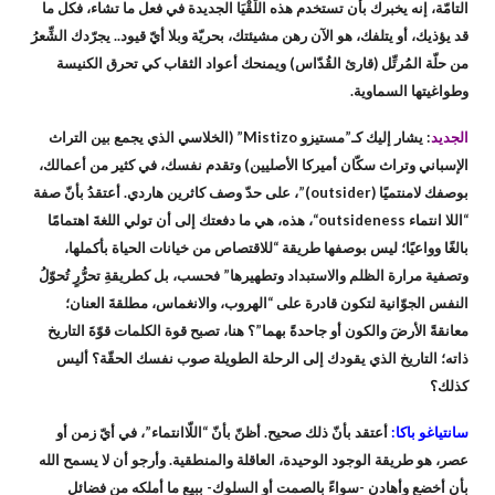
التامّة، إنه يخبرك بأن تستخدم هذه اللُّقْيَا الجديدة في فعل ما تشاء، فكل ما
قد يؤذيك، أو يتلفك، هو الآن رهن مشيئتك، بحريّة وبلا أيّ قيود.. يجرّدك الشِّعرُ
من حلّة المُرتِّل (قارئ القُدّاس) ويمنحك أعواد الثقاب كي تحرق الكنيسة
وطواغيتها السماوية.
الجديد
: يشار إليك كـ”مستيزو Mistizo” (الخلاسي الذي يجمع بين التراث
الإسباني وتراث سكّان أميركا الأصليين) وتقدم نفسك، في كثير من أعمالك،
بوصفك لامنتميًا (outsider)”، على حدّ وصف كاثرين هاردي. أعتقدُ بأنّ صفة
“اللا انتماء outsideness“، هذه، هي ما دفعتك إلى أن تولي اللغةَ اهتمامًا
بالغًا وواعيًا؛ ليس بوصفها طريقة “للاقتصاص من خيانات الحياة بأكملها،
وتصفية مرارة الظلم والاستبداد وتطهيرها” فحسب، بل كطريقةِ تحرُّرٍ تُحوّلُ
النفس الجوّانية لتكون قادرة على “الهروب، والانغماس، مطلقةَ العنان؛
معانقةً الأرضَ والكون أو جاحدةً بهما”؟ هنا، تصبح قوة الكلمات قوّةَ التاريخ
ذاته؛ التاريخ الذي يقودك إلى الرحلة الطويلة صوب نفسك الحقّة؟ أليس
كذلك؟
سانتياغو باكا:
أعتقد بأنّ ذلك صحيح. أظنّ بأنّ “اللّاانتماء”، في أيّ زمن أو
عصر، هو طريقة الوجود الوحيدة، العاقلة والمنطقية. وأرجو أن لا يسمح الله
بأن أخضع وأهادن -سواءً بالصمت أو السلوك- ببيع ما أملكه من فضائل