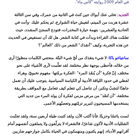
في العام 2009 روايته “كأس ماء”.
الجديد:
تخلى عنك أبواك حين كنتَ في الثانية من عمرك، وفي سن الثالثة
عشرة هربت من الميتم، لتعيش حياة الشوارع، ثم يحكم عليك -وأنت في
الحادية والعشرين- بتهمة حيازة المخدرات، فتودع السجنَ المشدد، حيث
تعلمّت هناك القراءة وبدأت في كتابة الشعر. هل لك أن تستفيض في الحديث
عن هذه التجربة، وكيف “أنقذك” الشعر من ذلك “العالم”؟
سانتياغو باكا:
لا شيء ينقذك من أيّ شيء البتّة. منحتني الكلمات منظورًا أرى
من خلاله، فأحظى بوجهة نظر مختلفة. لقد تعلّمت لأرى الأشياء على نحو
مختلف. إنّ فكرة “أن يُنقَذ المرء” -الفكرة برمّتها- مفهوم نخبويّ، وهراء
لفظي في حدود اللياقة الأدبية أو الكياسة السياسية. يتوجب عليك أن تعمل
جاهدًا لتشبّ وتكبر، أن تناضل كي تتعلم كيف تتعامل مع المواقف بطريقة
مختلفة، “أن تُنقَذ” من مرض مزمن لفكرة أن يولد المرء من جديد التي
يستخدمها المسيحيون لتبرير تزمّتهم وتعصبّهم الأعمى.
لست يائسًا وحزينًا. فأنا أكتب الآن، ولقد كتبت طيلة أربعين سنة، ولقد تجنّبت
الشلليات الأدبية لأكون شاعرًا، فالشعراء لا يتزلّفون ولا يتملقون أنفسهم أمام
أقرانهم الأدباء، إنهم يكتبون ومنهمكون في الحياة بكامل جوارحهم ضاربين