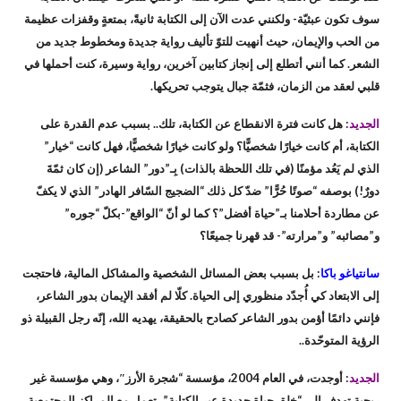
سوف تكون عبثيّة- ولكنني عدت الآن إلى الكتابة ثانيةً، بمتعةٍ وقفزات عظيمة
من الحب والإيمان، حيث أنهيت للتوّ تأليف رواية جديدة ومخطوط جديد من
الشعر. كما أنني أتطلع إلى إنجاز كتابين آخرين، رواية وسيرة، كنت أحملها في
قلبي لعقد من الزمان، فثمّة جبال يتوجب تحريكها.
الجديد
: هل كانت فترة الانقطاع عن الكتابة، تلك.. بسبب عدم القدرة على
الكتابة، أم كانت خيارًا شخصيًّا؟ ولو كانت خيارًا شخصيًّا، فهل كانت “خيار”
الذي لم يَعُد مؤمنًا (في تلك اللحظة بالذات) بِـ”دور” الشاعر (إن كان ثمّةَ
دورٌ!) بوصفه “صوتًا حُرًّا” ضدّ كل ذلك “الضجيج السّافر الهادر” الذي لا يكفّ
عن مطاردة أحلامنا بـ”حياة أفضل”؟ كما لو أنّ “الواقع”-بكلّ “جوره”
و”مصائبه” و”مرارته”- قد قهرنا جميعًا؟
سانتياغو باكا
: بل بسبب بعض المسائل الشخصية والمشاكل المالية، فاحتجت
إلى الابتعاد كي أُجدّد منظوري إلى الحياة. كلّا لم أفقد الإيمان بدور الشاعر،
فإنني دائمًا أؤمن بدور الشاعر كصادح بالحقيقة، يهديه الله، إنّه رجل القبيلة ذو
الرؤية المتوحّدة..
الجديد
: أوجدت، في العام 2004، مؤسسة “شجرة الأرز″، وهي مؤسسة غير
ربحية تهدف إلى “خلق حياة جديدة عبر الكتابة”، تعمل مع المراكز المجتمعية