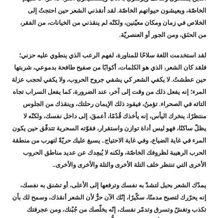
الخاصّة، ويعيشون حيواتهم الخاصّة. لقد أنقذني الشعر حين احتجتُ إلى
الخلاص في زمان ومكان معيّنين، ولكنّه لم ينقذني من الخيانات، من الفقر،
من الحنَق، ومن الجور أو العنصريّة.
لقد استخدمت اللغة سلاحًا للمناورة، لفهم الرعب الذي ينطوي عليه حزني؛
فلقد كان الشعر، الذي هو الكلمات، أكوابًا من صفيح طافحة بدموعي، شربتها
حين عطشتُ. لا يكفي الشعر كي يشفي جروح الحروب، ولا يكفي لحجب عزلة
المرء؛ إنه يفعل ذلك من وقت إلى آخر، عند الضرورة، كما يفعل السراب تجاه
التائه في الصحراء. تؤمنُ، فيقود ذلك الإيمان رحلتك، وينقذك من الجلوس
منتظرًا، ينخرك اليأس، إنه يأخذك قُدُمًا، أعمقَ، إلى داخل نفسك، ولكنّه لا
يظلّ ساكنًا، فهو ليس أداة توازن واستقرار، فقوّته السحرية تتدفّق حين يكون
المرء في غاية الضياع، وفي غاية الاحتياج.. يسبغ عليك حريّةً لتهرب من منطقة
الحرب الرهيبة لظروفك الخاصّة، ولكنه لا يُبعِدك عن عديد مناطق الحروب
الأخرى التي تنتظر خلف التلة الأخرى والتلة والأخرى والأخرى..
يمدّك الشعر بحبل لتشدّ به نفسك وترفعها إلى الأعلى، أو تشنق به نفسك،
إنه يحرّرك لتصبح مدمنًا، سكّيرًا، إنّك الآن حرٌّ لأن الشعر أنقذك، وسمح لك بأن
تكذب وتغشّ وتسرق وتدمّر نفسك، إنّه يخلّصك من جُبْنك، ومن عجرفتك