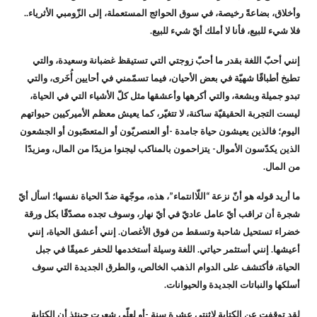
وأخلاق، بضاعةً رخيصة، في سوق الحوائج المستعملة، إلى الزّومبي الأثرياء..
فلا شيء للبيع، فأنا لا أملك أيّ شيء للبيع.
إنني أحبّ اللغة بقدر ما أحبّ زوجتي التي تستيقظ غضبانة وسعيدة، والتي
تطبخ أطباقًا شهيّة في بعض الأحيان، فيما تسمّمني في أحايين أُخَرى، والتي
تبدو جميلة وبشعة، والتي أكرهها وأعشقها مثل كلّ الأشياء التي في الحياة،
ليست التجربة الحقيقيّة ساكنة، لا تتغيّر، كما يعيش معظم الأميركيين حيواتهم
اليوم؛ فالذين يعيشون حياة جامدة -أو العنصريّون أو المتعصّبون أو الجشعون
الذين يكدّسون الأموال- يتزاحمون بالمناكب ليجنوا مزيدًا من المال، ومزيدًا
من المال.
ما أريد قوله هو أنّ نزعة “اللّاانتماء”، هذه، موجّهة ضدّ الحياة نفسها؛ اسأل أيّ
شجرة أن تراقب أيّ عامل عاديّ في أيّ نهار، وسوف تجده مصدّقًا بكل ورقة
خضراء تستحيل شاحبة وتسقط من فوق الأغصان. إنني أعشق الحياة، إنني
أعيشها. إنني أستثمر حياتي. اللغة وسيلة أستخدمها للحفر عميقًا في جبل
الحياة، فأكتشف على الدوام الذهب الخالص، والطرق الجديدة التي سوف
أسلكها والنباتات الجديدة والحيوانات.
لقد توقفت عن الكتابة لاثنتي عشرة سنة -أو لعلّي شعرت حينئذ أن الكتابة