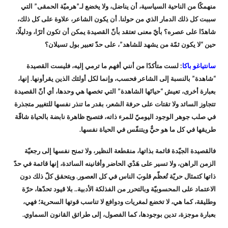
منهمكًا من الناحية السياسية، أن يناضل، ولا يخضع لـ”هرميّة الحمقى” التي
سببت كل ذلك الدمار الذي من حولنا. أن يكون الشاعر، علاوة على كل ذلك،
شاهدًا على عصره؟ بأيّ معنى تعتقد بأنّ القصيدة يمكن أن تكون أثرًا، ودليلًا،
حين “لا يكون ثمّة من يشهد للشاهد”، على حدّ تعبير بول تسيلان؟
سانتياغو باكا
: لست متأكدًا من أنني أفهم ما ترمي إليه، فليست القصيدة
“شاهدة” بالنسبة إلى الشاعر فحسب، وإنما لكل أولئك الذين يقرأونها. إنها،
بعبارة أخرى، تعيش “حياتَها الشاهدة” التي تخصها هي وحدها، أي أنّ القصيدة
تتجاوز السائد ولا تقتات على حرفة الشعر، بقدر ما تنذر نفسها للتغيير متجذرة
في صلب جوهر الوجود اليوميّ للمرء ذاته، فتصبح ظاهرة نابضة بالحياة شاقّة
طريقها في كل ما هو حيٌّ ويتنفّس في الحياة نفسها.
فالقصيدة الجيّدة قائمة بذاتها، منقطعة النظير، ولا تمنح نفسها إلى رجعيّة
الزمن الراهن، ولا تسير على هَدْي الحاضر وأفانينه السائدة، إنها قائمة في حدّ
ذاتها كتمثال حريّة تُعظّم قلوبَ الناس في كل العصور. ويتحقق كلّ ذلك دون
الاعتماد على المحسوبيّة وبالتحرر من الفذلكة الأدبية.. بلا قيود تحدّها، حرّة
وطليقة، كما هي، لا تخضع لمغريات ودوافع لا تناسب قوتها السحرية؛ فهي،
بعبارة موجزة، تدين بوجودها، كما الفصول، إلى طرائق القانون السماوي.