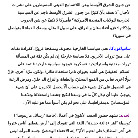
عن جنون الشرق الأوسط وعن اللاتسامح الديني المسيطرين على نشرات
الأخبار. ألا تعتقد بأنّ كثيرًا من جنون الشرق الأوسط ناجم عن السياسية
الخارجية للولايات المتحدة الأميركية؟ فأميركا لا تكفّ عن شن الحروب
وإذكائها: غزو أفغانستان والعراق، على سبيل المثال، وسفك الدماء المتواصل
في سوريا؟
سانتياغو باكا:
نعم، سياستنا الخارجية مجنونة، ومنتفخة غرورًا، كقرادة تقتات
على مصّ ثروات الآخرين. فلا سياسة خارجيّة إن لم يكُن ثمّة في المسألة
ثروات معدنية واستراتيجية عسكرية. فوجود سياسية خارجية قائمة على
السلام الحقيقيّ هي أشبه بحيوان نادر؛ سلحفاة طائرة. ولكن، مرّة أخرى، فإنّ
دولًا أخرى تعاني من القمع المحليّ، والطغاة، والنزاع الداخليّ، ومرض الرغبة
في الحصول على كل شيء على حساب ألّا يحصل الآخرون على أيّ شيء.
يتوجبّ علينا أن نبذل كلّ ما في وسعنا لنكبح جشعنا واستغلالنا وتلاعبنا
المؤسساتيّ بديمقراطيتنا، على نحو لم يكن أسوأ مما هو عليه الآن.
الجديد
: نشهد حضور الجسد الأنثويّ في أعمال (خاصة “رسائل ماريبوسا”)
كوسيلة “لقراءة لغة جديدة”، اللغة التي تقودك إلى “أرض يقطنها أناس عثروا
في آخر المطاف/على لغتهم الأمّ”! إنه الاحتفاء الوحشيّ بجسد المرأة، ليس