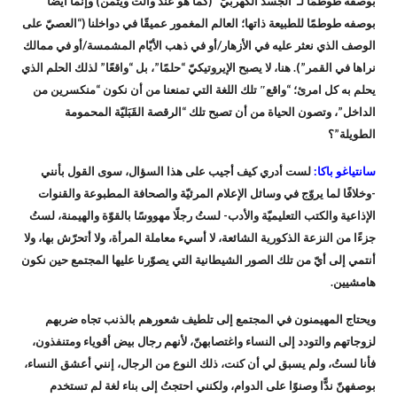
بوصفه طوطمًا لـ”الجسد الكهربيّ” (كما هو عند والت ويتمن) وإنّما أيضًا
بوصفه طوطمًا للطبيعة ذاتها؛ العالم المغمور عميقًا في دواخلنا (“العصيّ على
الوصف الذي نعثر عليه في الأزهار/أو في ذهب الأيّام المشمسة/أو في ممالك
نراها في القمر”). هنا، لا يصبح الإيروتيكيّ “حلمًا”، بل “واقعًا” لذلك الحلم الذي
يحلم به كل امرئ؛ “واقع″ تلك اللغة التي تمنعنا من أن نكون “منكسرين من
الداخل”، وتصون الحياة من أن تصبح تلك “الرقصة القَبَليّة المحمومة
الطويلة”؟
سانتياغو باكا:
لست أدري كيف أجيب على هذا السؤال، سوى القول بأنني
-وخلافًا لما يروّج في وسائل الإعلام المرئيّة والصحافة المطبوعة والقنوات
الإذاعية والكتب التعليميّة والأدب- لستُ رجلًا مهووسًا بالقوّة والهيمنة، لستُ
جزءًا من النزعة الذكورية الشائعة، لا أسيء معاملة المرأة، ولا أتحرّش بها، ولا
أنتمي إلى أيّ من تلك الصور الشيطانية التي يصوّرنا عليها المجتمع حين نكون
هامشيين.
ويحتاج المهيمنون في المجتمع إلى تلطيف شعورهم بالذنب تجاه ضربهم
لزوجاتهم والتودد إلى النساء واغتصابهنّ، لأنهم رجال بيض أقوياء ومتنفذون،
فأنا لستُ، ولم يسبق لي أن كنت، ذلك النوع من الرجال، إنني أعشق النساء،
بوصفهنّ ندًّا وصنوًا على الدوام، ولكنني احتجتُ إلى بناء لغة لم تستخدم