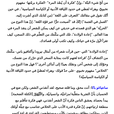
من أيّ شيء البتّة”، وإنّ “فكرة أن يُنقَذ المرء” -الفكرة برمّتها- مفهوم
نخبويّ، وهراء لفظي في حدود اللياقة الأدبية أو الكياسة السياسية”.. في حين
أنّك تقول في مقالتك “التعرف على اللغة” (من كتابك الذي أشرت إليه،
“العمل في العتمة”) إنّكَ قد “أصبحت حرًّا عبر قوّة اللغة”. إنّ هذا النوع من
“الحريّة” هو الذي قصدته في حديثي عن كيف يمكن للشعر أن ينقذ المرء في
هذا العالم.. “إعادة الولادة”، تلك التي مكّنتك من التعلّم في ذلك السجن، كيف
تقرأ لأول مرّة في حياتك، وكيف تكتب أولى قصائدك.
“إعادة الولادة” التي -حين قرأت شعراء من أمثال نيرودا وأكتافيو باس- مكّنتك
من اكتشاف أنّ “قراءة لغتهم كانت بمثابة السحر الذي حرّرك من نفسك،
وحوّلك إلى شخص آخر، ونقلك بعيدًا إلى أماكن أخرى”؟ فهل هذا النوع من
“الخلاص” مفهوم نخبوي -على حدّ قولك- وهراء لفظيّ في حدود اللياقة الأدبية
أو الكياسة السياسيّة؟
سانتياغو باك
ا: أنت محق، وما قلته صحيح، لقد أنقذني الشعر، ولكن ضع في
الحسبان بأنّ التجربةَ متقلّبة/مزاجيّة، وانسيابيّة.. والتَّيْهُوْرُ [الكتلة الضخمة]
يبدأ بحصاة. يعشق الناس فكرة أنّ الشعر أنقذني، فهي فكرة تتأقلم مع
منطقة ارتياحهم، إنّ فكرة قدرة الأدب على الخلاص تتناسب مع جبلّة أولئك
الذين يمتلكون وظائف ويؤمنون بالأدب ويستطيعون القراءة، قراءة كتبهم