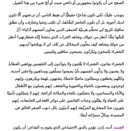
الصفح عن أن يكونوا مشهورين أو ذائعي صيت أو أيّ شيء من هذا القبيل.
يتوجب عليكَ، لكي تكون شاعرًا حقيقيًّا أن تغيظ الناس، أن تزعجهم. ألّا تكون
لديك أجوبة، بل أن تكون الحاضرَ الشّاهدَ، أن تكتب وتحيا وتجازف، وأن تطلق
ساقيك للريح كي تحطّم هرميّةَ الحمقى الذين يعدّون أنفسهم أذكياء؛ أنْ
تَبُسَّها بَسًّا. أنظر من حولك، وشاهد الخراب الذي منحتنا إيّاه شطارتهم؟ أنظر
من حولك وشاهد كيف يحلّون المشاكل عن بُعْد، كي لا يوسّخوا أيديهم.
الشعراء يتّسخون ويَدْرَنُون. يصبحون سافلين ولئيمين.
الشعراء يعانون. الشعراء لا يَغْتنون ولا يتودّدون إلى المُنعِمين وواهبي العطايا،
ولا ينحنون ولا يذلّون أنفسهم بأنْ يصبحوا متملّقين ومداهنين ولاعقي أحذية،
ولكنّهم يخطئون ويمتلكون ماضيًا غامضًا، يشتهون بلهفة ويكرهون، وإنهم
لوحيدون ومفعمون بالحياة وبالحيوية وبالشغف. إنهم يعملون مع الأطفال
والآباء والمساجين، ولا يتشبّثون بالجاه والمكانة الزائفة، إنهم لا يتملكون تأمينًا
على الحياة ولا يقبّلون وجنات القائمين على دوائر اللغة في الجامعات، إنهم
يثورون ضدّ المشاريع المزيّفة، إنهم آدميّون بكل ذنوب الصقر العالق في
المصيدة، وبكلّ مسرّاته أيضًا.
الجديد
: أنت، إذن، تؤمن بالدور الاجتماعي الذي يقوم به الشاعر؛ أن يكون