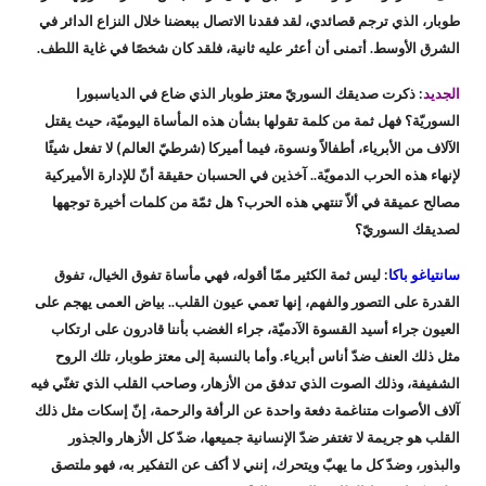
طوبار، الذي ترجم قصائدي، لقد فقدنا الاتصال ببعضنا خلال النزاع الدائر في
الشرق الأوسط. أتمنى أن أعثر عليه ثانية، فلقد كان شخصًا في غاية اللطف.
الجديد
: ذكرت صديقك السوريّ معتز طوبار الذي ضاع في الدياسبورا
السوريّة؟ فهل ثمة من كلمة تقولها بشأن هذه المأساة اليوميّة، حيث يقتل
الآلاف من الأبرياء، أطفالاً ونسوة، فيما أميركا (شرطيّ العالم) لا تفعل شيئًا
لإنهاء هذه الحرب الدمويّة.. آخذين في الحسبان حقيقة أنّ للإدارة الأميركية
مصالح عميقة في ألاّ تنتهي هذه الحرب؟ هل ثمّة من كلمات أخيرة توجهها
لصديقك السوريّ؟
سانتياغو باكا
: ليس ثمة الكثير ممّا أقوله، فهي مأساة تفوق الخيال، تفوق
القدرة على التصور والفهم، إنها تعمي عيون القلب.. بياض العمى يهجم على
العيون جراء أسيد القسوة الآدميّة، جراء الغضب بأننا قادرون على ارتكاب
مثل ذلك العنف ضدّ أناس أبرياء. وأما بالنسبة إلى معتز طوبار، تلك الروح
الشفيفة، وذلك الصوت الذي تدفق من الأزهار، وصاحب القلب الذي تغنّي فيه
آلاف الأصوات متناغمة دفعة واحدة عن الرأفة والرحمة، إنّ إسكات مثل ذلك
القلب هو جريمة لا تغتفر ضدّ الإنسانية جميعها، ضدّ كل الأزهار والجذور
والبذور، وضدّ كل ما يهبّ ويتحرك، إنني لا أكف عن التفكير به، فهو ملتصق