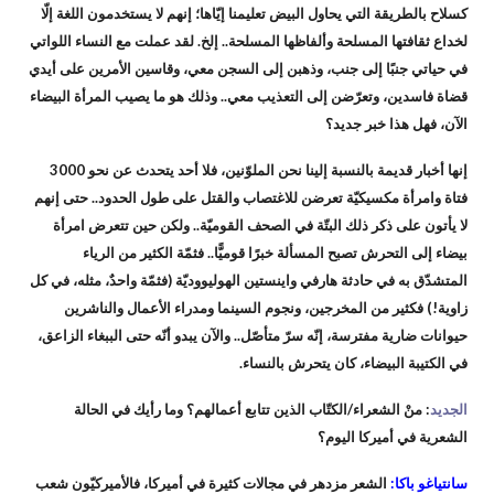
كسلاح بالطريقة التي يحاول البيض تعليمنا إيّاها؛ إنهم لا يستخدمون اللغة إلّا
لخداع ثقافتها المسلحة وألفاظها المسلحة.. إلخ. لقد عملت مع النساء اللواتي
في حياتي جنبًا إلى جنب، وذهبن إلى السجن معي، وقاسين الأمرين على أيدي
قضاة فاسدين، وتعرّضن إلى التعذيب معي.. وذلك هو ما يصيب المرأة البيضاء
الآن، فهل هذا خبر جديد؟
إنها أخبار قديمة بالنسبة إلينا نحن الملوّنين، فلا أحد يتحدث عن نحو 3000
فتاة وامرأة مكسيكيّة تعرضن للاغتصاب والقتل على طول الحدود.. حتى إنهم
لا يأتون على ذكر ذلك البتّة في الصحف القوميّة.. ولكن حين تتعرض امرأة
بيضاء إلى التحرش تصبح المسألة خبرًا قوميًّا.. فثمّة الكثير من الرياء
المتشدّق به في حادثة هارفي واينستين الهوليووديّة (فثمّة واحدٌ، مثله، في كل
زاوية!) فكثير من المخرجين، ونجوم السينما ومدراء الأعمال والناشرين
حيوانات ضارية مفترسة، إنّه سرّ متأصّل.. والآن يبدو أنّه حتى الببغاء الزاعق،
في الكتيبة البيضاء، كان يتحرش بالنساء.
الجديد
: منْ الشعراء/الكتّاب الذين تتابع أعمالهم؟ وما رأيك في الحالة
الشعرية في أميركا اليوم؟
سانتياغو باكا:
الشعر مزدهر في مجالات كثيرة في أميركا، فالأميركيّون شعب