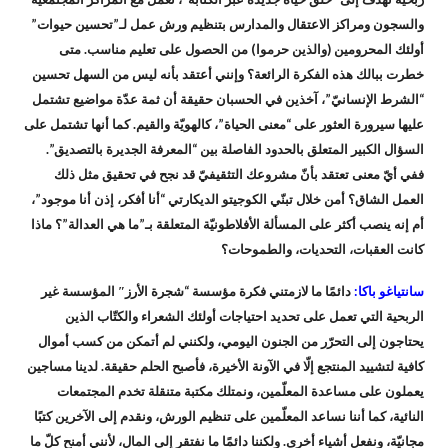
والسجون ومراكز الاعتقال والمدارس بتنظيم ورش عمل لـ”تحسين حيوات”
أولئك المحرومين (والذين حرموا) من الحصول على تعليم مناسب. متى
خطرت ببالك هذه الفكرة الرائعة؟ وإنني أعتقد بأنه ليس من السهل تحسين
“الشرط الإنسانيّ”، آخذين في الحسبان حقيقة أن ثمة عدّة مواضيع تشتمل
عليها سيرورة العثور على “معنى الحياة”، كالهويّة والقيم. كما أنها تشتمل على
السؤال الكبير المتعلق بالحدود الفاصلة بين “المعرفة الجديرة بالتصديق”.
ففي أيّ معنى تعتقد بأنّ مشروعك التثقيفيّ قد نجح في تحقيق مثل ذلك
العمل الشاق؟ أمن خلال تبنّي الكوجيتو الديكارتي “أنا أفكر، إذن أنا موجود”،
أم إنه ينصب أكثر على المسألة الأفلاطونيّة المتعلقة بـ”ما هي العدالة”؟ ماذا
كانت العقبات، التحديات، والطموحات؟
سانتياغو باكا:
دائمًا ما لازمتني فكرة مؤسسة “شجرة الأرز″ المؤسسة غير
الربحية التي تعمل على تحديد احتياجات أولئك الشعراء والكتّاب الذين
يحتاجون إلى التحرّر من الجنون اليومي، ولكنني لم أتمكن من كسب أموال
كافية لتشييد المنتجع إلّا في الآونة الأخيرة، فأصبح الحلم حقيقة. لدينا مساجين
يعملون على مساعدة المعلّمين، ونمتلك مكتبة متنقلة تخدم المجتمعات
النائية، كما أننا نساعد المعلّمين على تنظيم الورش، ونقدم إلى الآخرين كتبًا
مجانيّة، ونفعل أشياء أخرى. ولكننا دائمًا ما نفتقر إلى المال، لأنني أمنح كلّ ما