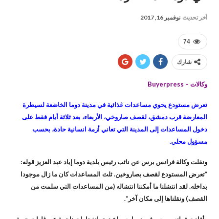
آخر تحديث
نوفمبر 16, 2017
74
شارك
وكالات – Buyerpress
تعرض مستودع يحوي مساعدات غذائية في مدينة دوما الخاضعة لسيطرة
المعارضة قرب دمشق، لقصف صاروخي، الأربعاء، بعد ثلاثة أيام فقط على
دخول المساعدات إلى المدينة التي تعاني أزمة انسانية حادة، بحسب
مسؤول محلي.
ونقلت وكالة فرانس برس عن نائب رئيس بلدية دوما إياد عبد العزيز قوله:
“تعرض المستودع لقصف بصاروخين. ثلث المساعدات كان ما زال موجودا
بداخله. لقد انتشلنا ما أمكننا انتشاله (من المساعدات التي سلمت من
القصف) ونقلناها إلى مكان آخر”.
وأفادت فرانس برس في دوما بسماع دوي انفجارات ناجمة عن غارات جوية