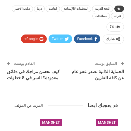
اللجنة الدولية
المنظمات #الإنسانية
اندلعت
دوما
صليب الاحمر
غارات
مساعدات
74
شارك
Facebook
Twitter
Google+
السابق بوست
القادم بوست
الحماية الذاتية تصدر عفو عام
كيف تحسن مزاجك في دقائق
عن كافة الفارين
معدودة؟ السر في 8 خطوات
قد يعجبك ايضا
المزيد عن المؤلف
MANSHET
MANSHET