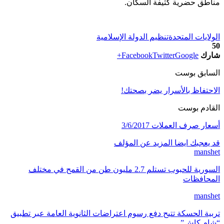
مناطق حضرية كثيفة السكان.
الولايات المتحدة
تنظيم الدولة الإسلامية
50
شارك
Google+
Twitter
Facebook
السابق بوست
الاحتفاظ بالأسرار يضر بصحتك!
القادم بوست
أسعار صرف العملات 3/6/2017
قد يعجبك ايضا
المزيد عن المؤلف
manshet
السورية للحبوب تستلم 2.7 مليون طن من القمح في مختلف
المحافظات
manshet
تربية الحسكة تتيح دفع رسوم اعتراضات الثانوية العامة عبر تطبيق
“شام كاش”