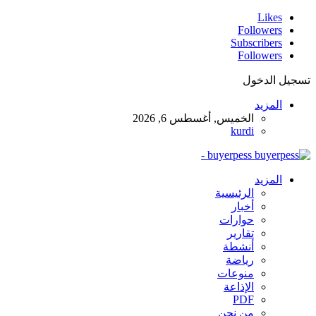
Likes
Followers
Subscribers
Followers
تسجيل الدخول
المزيد
الخميس, أغسطس 6, 2026
kurdi
buyerpess -
المزيد
الرئيسية
أخبار
حوارات
تقارير
أنشطة
رياضة
منوعات
الإذاعة
PDF
من نحن