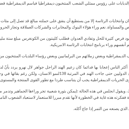
الدبابات على رؤوس ممثلي الشعب المنتخبون ديمقراطيا فباسم الديمقراطية قضى ع
ن وانتخايات الرئاسة إلا من يستطيع أن ينفق على حملته مبالغ قد تصل إلى مئات ا
والمساواة. نعم وراء هؤلاء البنوك والمخابرات والشركات العملاقة وتجار الحرو
وجود فرص كثيرة للحل وتفادي العدوان فطلب كلينتون من الكونغرس مبلغ ستة مليار
أنفسهم وراء برنامج انتخابات الرئاسة الامريكية.
ب الديمقراطية وبعض زملائهم من البرلمانيين وبعض رؤساء البلديات المنتخبون 
أكثر الناس إعجابا بها فدائما كان زعيم الهند الراحل جواهر لال نهرو يردد بأنّ 
متمسكون بالديمقراطية، فتخلوا عنها فيما بعد تحت ضغط البنك وصندوق ال
 الحريات الديمقراطية يجب أن يتناسب طردا مع تطور القوى المنتجة والمستوى ا
ويقول انجلس في هذه الحالة :(يمكن بثورة شعبية تجر وراءها الجماهير وتدمر 
ة ففكرته هذه غاية في الخطورة لأنها تقدم مبررا للاستعمار لاستعباد الشعوب النامي
الذي يصنعه من التمر إذا جاع أكله.