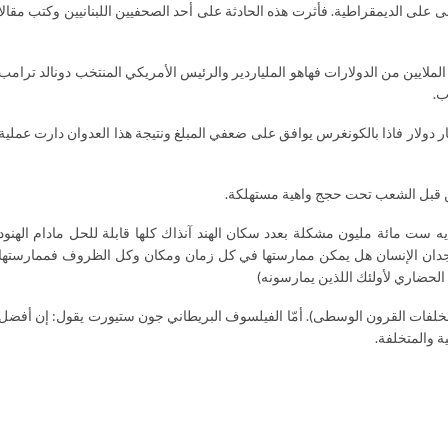
لى الديمقراطية. فأثرت هذه الحادثة على أحد الصحفيين اللبنانيين وكتب مقالا
لملايين من الدولارات فهاهو الملياردير والرئيس الأمريكي المنتخب دونالد ترامب
ب.
 دولار فاذا بالكونغرس يوافق على ضعفي المبلغ ونتيجة هذا العدوان دارت عملية
من قبل الشعب تحت حجج واهية مستهلكة.
لديه ست مائة مليون مشكلة بعدد سكان الهند آنذاك كلها قابلة للحل مادام الهنود
نقد الدوليين حتى جاءت الهند في المرتبة 138لنمو الانسان، ولكن رغم بقائها في وجدان الإنسان هل يمكن ممارستها في كل زمان ومكان وكل الظروف فممارستها
لحضاري لأولئك اللذين يمارسونه)
مخلفات القرون الوسطى). أمّا الفيلسوف البريطاني جون ستيورت يقول: إن أفضل
ة والمتخلفة.