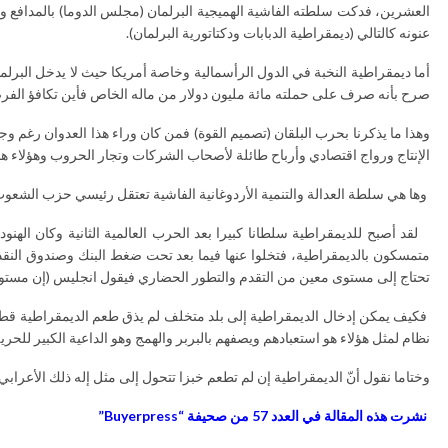
العشرين، فدكت سلطته الفاشية الهميجية البرلمان (مجلس الدوما) بالمدافع و
عنونه كالتالي (ديمقراطية الدبابات ودكتاتورية البرلمان).
أما ديمقراطية النخبة في الدول الرأسمالية وخاصة أمريكا حيث لا يدخل البرلما
صرح بأنه صرف على حملته مائة مليون دولار من ماله الخاص فأين تكافؤ الفرص 
وهذا ما يذكرنا بحرب البلقان (تصميم القوة) فمن كان وراء هذا العدوان رغم 
الإنتاج ورواج اقتصادي وأرباح طائلة لأصحاب الشركات وتجار الحروب وهؤلاء هم 
وها هي سلطة العدالة والتنمية الأردوغانية الفاشية تعتقل رئيسي حزب الشعو
لقد أصبح للديمقراطية سلطانا كبيرا بعد الحرب العالمية الثانية وكان الهنود 
تحتاج إلى مستوى معين من التقدم والتطور الحضاري فيقول انجليس (إن مستوى
فكيف يمكن إدخال الديمقراطية إلى بلد متخلف لم يذق طعم الديمقراطية قط، 
نظام لمثل هؤلاء هو استعبادهم ويصفهم بالبربر والهمج وهو الداعية الكبير للحري
وختاما نقول أنّ الديمقراطية إن لم تطعم خبزا تتحول إلى مثل إله ذلك الأعرابي 
نشرت هذه المقالة في العدد 57 من صحيفة “Buyerpress”