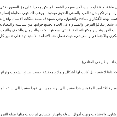
نفسه (Demos.kratia). أي حكم الشعب للشعب، أي الشعب كله، ولا تعني طبقة أو فئة أو جنس، لكن مفهوم الشعب لم يكن محددا على مرّ العصور، ففي
كرنا، ولم تكن حرية الفرد بالمعنى الدقيق موجودا، ورغم ذلك فهي محاولة إنسانية
يا لهذه الأفكار والمبادئ والحقوق، وهي تستهدف تنمية ملكات الانسان وقدراته
 يشعر بتكافؤ الفرص والمساواة في الحياة بجميع جوانبها من سياسية واقتصادية
الفرد وتحرير مكنوناته الدفينة التي يسحقها الكبت والحرمان والخوف والتردد،
الفكري والاجتماعي والمعيشي، حيث تعمل هذه الأنظمة الاستبدادية على تدمير كل
رفاء الوطن في المنافي).
 ثابتا لا يتغير، بل كانت لها أشكال ونماذج مختلفة حسب طبائع الشعوب وتراثها
ن قائلا: أمير المؤمنين هذا مشيرا إلى يزيد ومن أبى فهذا مشيرا إلى سيفه. أما
وي والاغتيالات ونهب أموال الدولة وانهيار اقتصادي لم يحدث مثلها طيلة القرن