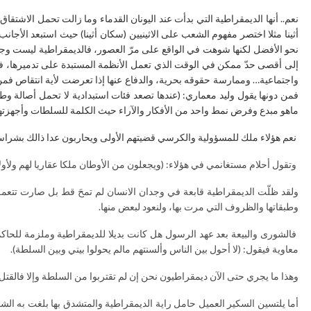
أثينا مثلا اختصر مفهوم الشعب على الاثينيين (سكان أثينا) حيث استبعد الأجا
نحو الأفضل لكنها شوهت في الواقع على مرّ العصور، فالديمقراطية ليست وجو
إلى أقصى حدّ ممكن في الوقت الذي تعمل الأنظمة المستبدة على تدميرها، فا
واجتماعية… وممارسة حقوقه بحرية، والدفاع عنها إذا تعرضت لأية انتقاص فمن
فمن دونها يقول وليد معماري: (عندها تصعد فئات استبدادية لا تحمل أصالة وط
ماهو مبدع وفرض نمط واحد من الأفكار والآراء حيث الكلمة للسلطات وأجهزتها 
نعم هؤلاء ملك للمسؤولية والكرسي قضيتهم الأولى ويحاربون عدا ذالك بشراسة ل
وتقول أحلام مستغانمي في هؤلاء: (ويجعلون من الأوطان ملكا عقاريا لهم ولأولا
ولقد ظلّت الديمقراطية قابعة في وجدان الانسان لم تمحَ قط بل صارت تتعمق 
وطبقاتها والظروف التي مرت بها، ولنعود لبعض منها.
فالشورى والبيعة بعد عهد الرسول هل كانت بديلا للديمقراطية وملزمة للحاكم ح
معاوية فيقول: (لا أحول بين الناس وألسنتهم مالم يحولوا بيني وبين السلطة).
وهذا ما يجري حتى الآن ديمقراطيون نحن إن لم تقتربوا من السلطة وإلا فالقتل
أما يلتسين السكير العميل حامل راية الديمقراطية والمتشدق بها بلغت به الش