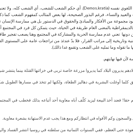
نعم.. أنها الديمقراطية التي بدأت عند اليونان القدماء وما زالت تحمل الاشتقاق اللغوي 
نب والعبيد والنساء، فرغم البذور الصحيحة، لها بعض المثالب كمفهوم الشعب كما ذ
د مجموعة من الأفكار والمبادئ والحقوق في الدستور بل هي ممارسة الإنسان عمل
لديمقراطية بالمعنى العام طريقة في الحياة، حيث يتمكن كل فرد في المجتمع أن
 دونها تعني عدم ممارسة الحرية والمشاركة في المجتمع وهنا يصعب تفجير طاقات 
نية وتاريخية إلى مراتب القرار، فلا بدّ عندئذ من تراجعات عامة على المستوى 
ما تقوله وما تمليه على الشعب وتقمع عدا ذالك).
أن فيها نهايتهم.
دهم يديرون البلاد كما يديروا مزرعة خاصة تربى في خزائنها القتلة بينما ينتشر ش
كلما أوغلت البشرية في دهاليز الطغاة، ولكنها لم تتخذ في مسارها الطويل شكلا
قا! فعند أخذ البيعة ليزيد كلّف أباه معاوية أحد أتباعه بذلك فخطب في المجتمعي
 والسجون وكم الأفواه في انتظاركم ومع هذا يجب عدم الاستهانة بشعرة معاوية.
عوذة حتى العظم، ففي السنوات الثمانية من سلطته في روسيا انتشر الفساد والرشا