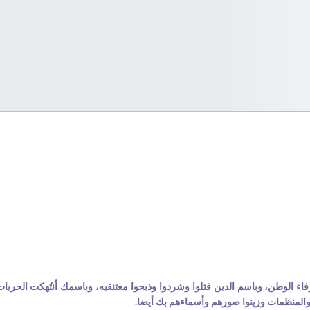
ء الوطن، وباسم الدين قتلوا وشردوا وذبحوا معتنقيه، وباسمك اُنتُهكت الحريا
والمنظمات وزينوا صورهم وأسماءهم بك أيضا.