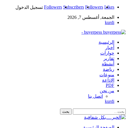
Followers
Subscribers
Followers
Likes
تسجيل الدخول
الجمعة, أغسطس 7, 2026
kurdi
buyerpess -
الرئيسية
أخبار
حوارات
تقارير
أنشطة
رياضة
منوعات
الإذاعة
PDF
من نحن
اتصل بنا
kurdi
الصفحة الرئيسية