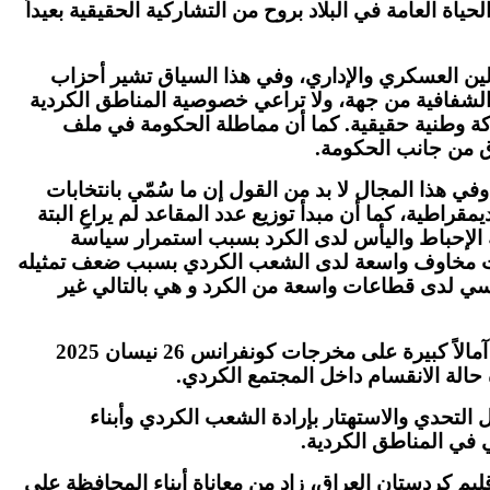
ياة العامة في البلاد بروح من التشاركية الحقيقية بعيداً
الين العسكري والإداري، وفي هذا السياق تشير أحزاب
والشفافية من جهة، ولا تراعي خصوصية المناطق الكردية
ة وطنية حقيقية
.
كما أن مماطلة الحكومة في ملف
اق من جانب الحكومة
.
وفي هذا المجال لا بد من القول إن ما سُمّي بانتخابات
طية، كما أن مبدأ توزيع عدد المقاعد لم يراعِ البتة
ة الإحباط واليأس لدى الكرد بسبب استمرار سياسة
أثارت مخاوف واسعة لدى الشعب الكردي بسبب ضعف تمثيله
سياسي لدى قطاعات واسعة من الكرد و هي بالتالي غير
آمالاً كبيرة على مخرجات كونفرانس
26
نيسان
2025
حالة الانقسام داخل المجتمع الكردي
.
ل التحدي والاستهتار بإرادة الشعب الكردي وأبناء
في في المناطق الكردية
.
م كردستان العراق، زاد من معاناة أبناء المحافظة على