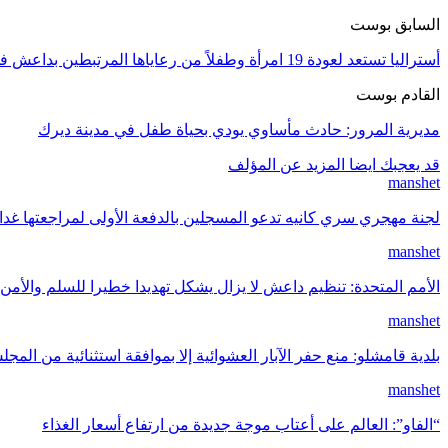
السابق بوست
أستراليا تستعد لعودة 19 امرأة وطفلاً من رعاياها المرتبطين بداعش في سوريا
القادم بوست
مديرية المرور: حادث مأساوي يودي بحياة طفل في مدينة ديرك
قد يعجبك ايضا
المزيد عن المؤلف
manshet
لجنة مهجري سري كانيه تدعو المسجلين بالدفعة الأولى لمراجعتها غد
manshet
الأمم المتحدة: تنظيم داعش لا يزال يشكل تهديدا خطيرا للسلم والأمن 
manshet
بلدية قامشلو: منع حفر الآبار العشوائية إلا بموافقة استثنائية من المج
manshet
“الفاو”: العالم على أعتاب موجة جديدة من ارتفاع أسعار الغذاء