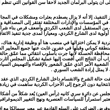
أن يتولى البرلمان الجديد لاحقاً سن القوانين التي تنظم الح
ز التنفيذ، إلا أنه لا يزال يصطدم بعثرات ومشكلات في المج
ية في المؤسسات والإدارات المختلفة تفتقر إلى المصداقية 
ف من المستقبل لدى الشعب الكردي وأضعف فرص بناء شراك
وية لدى الشارع الكردي، ومعياراً لمدى جدية تنفيذ الاتف
ردية لا يمكن اختزالها في منصب هنا أو وظيفة إدارية هناك، 
وباني وقبلها في عفرين غابت عنها جميع المعايير الديمقرا
في محافظة الحسكة لأنها جرت بأسلوب انتقائي مما عمّق حال
لأحزاب أن النتائج التي أفضت إليها عملية تشكيل المجلس 
رادة الشعبية الأمر الذي عمّق الشعور بالإقصاء والتهميش ال
ا يمثل إرادة الشعب السوري
.
ت حالة الشرخ والانقسام داخل الشارع الكردي، الذي عقد 
نتخابية دون الرجوع إلى الأحزاب الكردية ساهمت في زيادة 
لمجلس عن دائرة سري كانيه
(
رأس العين
)
يُعد شكلاً من أشكا
ُعتبر استمراراً للسياسات العنصرية ونهج التغيير الديموغرا
فرض الضرائب على السلع القادمة عبر معبر سيمالكا مع إقلي