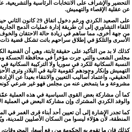
التحضير والإشراف على الانتخابات الرئاسية والتشريعية، على 
عن عقلية الإقصاء والتهميش
.
على الصعيد الكردي ورغم دخول اتفاق
29
كانون الثاني حي
اللقاء التشاوري إلى أن طريقة إدارة عمليات الدمج الجار
من جهة أخرى، مما ساهم في زيادة حالة الاحتقان والخو
الأسرى والتلكؤ في إطلاق سراحهم باتت تشكل قضية ذات أول
كذلك لا بد من التأكيد على حقيقة ثابتة، وهي أن القضية الك
مجلس الشعب والتي جرت مؤخراً في محافظة الحسكة ومنطقة ك
النسبة السكانية للكرد في سوريا ولا التركيبة السكانية 
التهميش وإنكار وجودهم كقومية ثانية في البلاد، وترى ا
الحقيقي، واعتماد أساليب التعيين والانتقاء بعيداً عن الإ
مشروعة و ما يتمخض عنه من مجلس فهو غير شرعي كونه ل
كما أن مشاركة بعض القوى السياسية في هذه العملية عمّق
والوفد الكردي المشترك وإن مشاركة البعض في العملية الا
كما تجدر الإشارة إلى أن تعيين أحد أبناء قرى الغمر في ا
المنطقة، لأن هؤلاء ليسوا من السكان الأصليين للمدينة، وي
كذلك فإن ما تقوم به الحكومة من رفع أسعار المحروقات، و