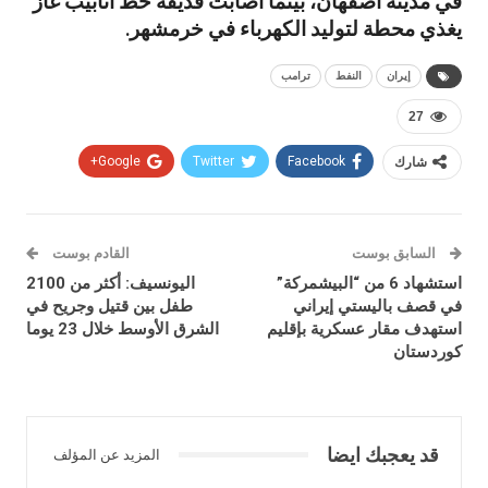
في مدينة أصفهان، بينما أصابت قذيفة خط أنابيب غاز
يغذي محطة لتوليد الكهرباء في ​خرمشهر.
إيران
النفط
ترامب
27
شارك
Facebook
Twitter
Google+
السابق بوست
القادم بوست
استشهاد 6 من “البيشمركة”
اليونسيف: أكثر من 2100
في قصف باليستي إيراني
طفل بين قتيل وجريح في
استهدف مقار عسكرية بإقليم
الشرق الأوسط خلال 23 يوما
كوردستان
قد يعجبك ايضا
المزيد عن المؤلف