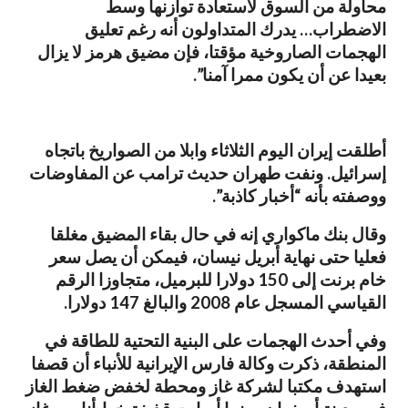
محاولة من السوق لاستعادة توازنها وسط
الاضطراب… يدرك المتداولون أنه رغم تعليق
الهجمات الصاروخية مؤقتا، فإن مضيق هرمز لا يزال
بعيدا عن أن يكون ممرا آمنا”.
أطلقت إيران اليوم ​الثلاثاء وابلا من ​الصواريخ باتجاه
إسرائيل. ⁠ونفت طهران حديث ترامب عن المفاوضات
ووصفته بأنه “أخبار كاذبة”.
وقال بنك ماكواري إنه في حال بقاء المضيق مغلقا
فعليا حتى نهاية ​أبريل نيسان، فيمكن أن يصل سعر
خام برنت ​إلى 150 ⁠دولارا للبرميل، متجاوزا الرقم
القياسي المسجل عام 2008 والبالغ 147 دولارا.
وفي أحدث الهجمات على البنية التحتية للطاقة في
المنطقة، ذكرت وكالة فارس الإيرانية للأنباء ⁠أن قصفا ​
استهدف مكتبا لشركة غاز ومحطة لخفض ضغط ​الغاز