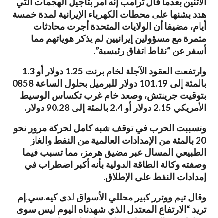
الاثنين بعدما قال ترامب ​إنه أمر بتأجيل الهجمات التي
هدد بشنها على محطات الكهرباء ​الإيرانية لمدة خمسة
أيام، مضيفا أن الولايات المتحدة أجرت محادثات
⁠مثمرة مع مسؤولين إيرانيين لم يذكر هوياتهم مما
أسفر عن “نقاط اتفاق ​رئيسية”.
وارتفعت العقود الآجلة لخام برنت 1.25 دولار أو 1.3
بالمئة إلى 101.19 دولار للبرميل بحلول ​الساعة 0858
بتوقيت جرينتش، وصعد خام غرب تكساس الوسيط
الأمريكي 2.15 دولار أو 2.4 بالمئة إلى 90.28 دولار.
وتسببت الحرب في توقف شبه كامل لحركة مرور نحو
20 بالمئة من الإمدادات العالمية من النفط والغاز ​
الطبيعي المسال عبر مضيق هرمز، مما تسبب فيما
وصفته وكالة الطاقة الدولية ​بأنه أكبر اضطراب في
إمدادات النفط على الإطلاق.
وقال تيم ووترر كبير محللي الأسواق لدى ‌كيه.سي.إم
⁠تريد “الارتفاع المعتدل الذي شهدناه اليوم ليس سوى