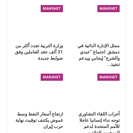
MANSHET
MANSHET
ممثل الإدارة الذاتية في
وزارة التربية تجدد أكثر من
دمشق: اجتماع “عبدي
31 ألف عقد للعاملين وفق
والشرع” إيجابي ويدعم
ضوابط جديدة
تنفيذ…
MANSHET
MANSHET
أحزاب اللقاء التشاوري
ارتفاع أسعار النفط وسط
توجه نداء إنسانيا عاجلا
غموض يكتنف توقيت نهاية
للأمم المتحدة لدعم
حرب إيران
المهجرين العائدين…