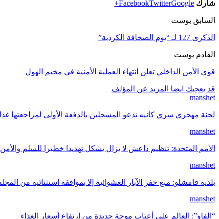
شارك
Google+
Twitter
Facebook
السابق بوست
الذكرى 127 لـ “يوم الصحافة الكردية”
القادم بوست
قوى الأمن الداخلي تعلن انتهاء العملية الأمنية في مخيم الهول
قد يعجبك ايضا
المزيد عن المؤلف
manshet
لجنة مهجري سري كانيه تدعو المسجلين بالدفعة الأولى لمراجعتها غد
manshet
الأمم المتحدة: تنظيم داعش لا يزال يشكل تهديدا خطيرا للسلم والأمن 
manshet
بلدية قامشلو: منع حفر الآبار العشوائية إلا بموافقة استثنائية من المج
manshet
“الفاو”: العالم على أعتاب موجة جديدة من ارتفاع أسعار الغذاء