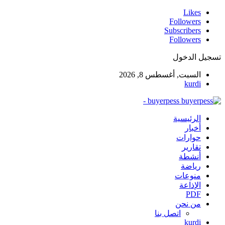
Likes
Followers
Subscribers
Followers
تسجيل الدخول
السبت, أغسطس 8, 2026
kurdi
buyerpess -
الرئيسية
أخبار
حوارات
تقارير
أنشطة
رياضة
منوعات
الإذاعة
PDF
من نحن
اتصل بنا
kurdi