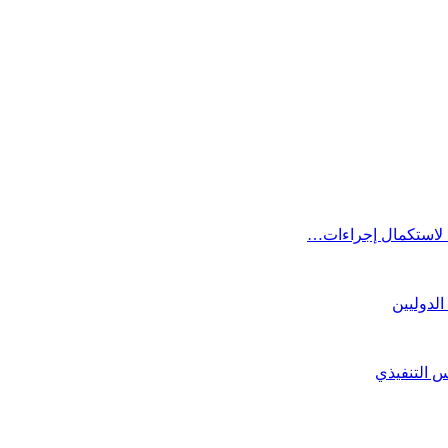
ا لاستكمال إجراءات…
الدوليين
لس التنفيذي