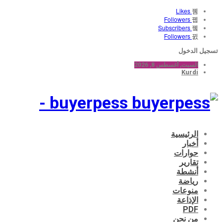
Likes
Followers
Subscribers
Followers
تسجيل الدخول
السبت, أغسطس 8, 2026
Kurdi
buyerpess -
الرئيسية
أخبار
حوارات
تقارير
أنشطة
رياضة
منوعات
الإذاعة
PDF
من نحن