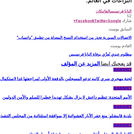
النزاعات في العالم.
البابا فرنسيس
الفاتيكان
52
شارك
Facebook
Twitter
Google+
السابق بوست
الاتصالات السورية تحذر من استخدام النسخ المعدلة من تطبيق “واتساب”
القادم بوست
مظلوم عبدي يُعزّي بوفاة البابا فرنسيس
قد يعجبك ايضا
المزيد عن المؤلف
MANSHET
لجنة مهجري سري كانيه تدعو المسجلين بالدفعة الأولى لمراجعتها غدا لاستكما
MANSHET
الأمم المتحدة: تنظيم داعش لا يزال يشكل تهديدا خطيرا للسلم والأمن الدوليين
MANSHET
بلدية قامشلو: منع حفر الآبار العشوائية إلا بموافقة استثنائية من المجلس التنفيذ
MANSHET