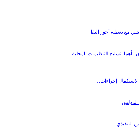
ق مع تغطية أجور النقل
. أهما: تسليح التنظيمات المحلية
ا لاستكمال إجراءات…
الدوليين
لس التنفيذي