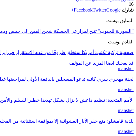
16
شارك
Google+
Twitter
Facebook
السابق بوست
“السورية للحبوب” تتيح لمزارعي الحسكة شحن القمح إلى حمص ودمش
القادم بوست
صحفية تركية تكتب: أمريكا ستخلق ظروفًا من عدم الاستقرار في إيران.
قد يعجبك ايضا
المزيد عن المؤلف
manshet
لجنة مهجري سري كانيه تدعو المسجلين بالدفعة الأولى لمراجعتها غد
manshet
الأمم المتحدة: تنظيم داعش لا يزال يشكل تهديدا خطيرا للسلم والأمن 
manshet
بلدية قامشلو: منع حفر الآبار العشوائية إلا بموافقة استثنائية من المج
manshet