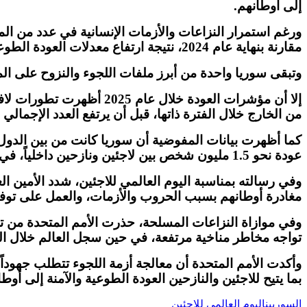
إلى أوطانهم
.
ورغم استمرار النزاعات والأزمات الإنسانية في عدد من ال
مقارنة بنهاية عام
2024
، نتيجة ارتفاع معدلات العودة الط
وتبقى سوريا واحدة من أبرز ملفات اللجوء والنزوح ‏على الم
إلا أن مؤشرات العودة خلال عام
2025
أظهرت تطورات لافتة
من الخارج خلال الفترة ذاتها، قبل أن يرتفع العدد الإجما
كما أظهرت بيانات المفوضية أن سوريا كانت من ‏بين الدول 
عودة نحو
1.5
مليون ‏شخص بين لاجئين ونازحين داخلياً، ف
وفي رسالته بمناسبة اليوم العالمي للاجئين، شدد الأمين ا
مغادرة أوطانهم بسبب الحروب والأزمات، والعمل على توفي
وفي موازاة النزاعات المسلحة، حذرت الأمم المتحدة من تنا
تواجه مخاطر مناخية مرتفعة، في حين سجل العالم خلال ا
وأكدت الأمم المتحدة أن معالجة أزمة اللجوء تتطلب جهوداً 
بما يتيح للاجئين والنازحين العودة الطوعية والآمنة إلى أوطان
السوريين
اليوم العالمي للاجئين