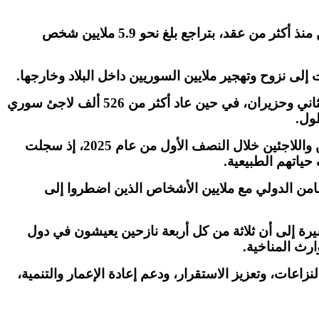
نذ أكثر من عقد، بتراجع بلغ نحو
5.9
ملايين شخص
إلى نزوح وتهجير ملايين ‏السوريين داخل البلاد وخارجها
.‏
ثاني وحزيران، في حين عاد أكثر من
526
ألف لاجئ سوري
لول
.
 واللاجئين خلال النصف الأول ‏من عام
2025
، إذ سجلت
حياتهم الطبيعية
.‏
ضامن الدولي مع ملايين الأشخاص الذين اضطروا إلى
يرة إلى أن ثلاثة من كل أربعة نازحين يعيشون في دول
ارث المناخية
.
زاعات، وتعزيز الاستقرار، ودعم إعادة الإعمار والتنمية،