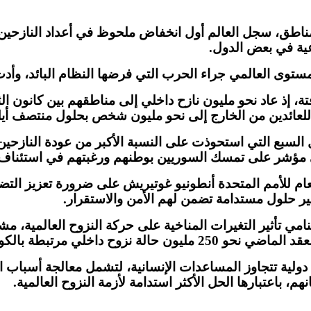
مناطق، سجل العالم أول انخفاض ملحوظ في أعداد النازحين م
وعية في بعض الدول
.
ستوى العالمي جراء الحرب التي فرضها ‏النظام البائد، وأدت 
، إذ عاد نحو مليون نازح داخلي إلى مناطقهم بين كانون ال
لي للعائدين من الخارج إلى نحو مليون شخص بحلول منتصف أي
السبع التي استحوذت على النسبة الأكبر ‏من عودة النازحين
ي مؤشر على ‏تمسك السوريين بوطنهم ورغبتهم في استئناف ‏
لعام للأمم المتحدة أنطونيو غوتيريش على ضرورة تعزيز الت
ر حلول مستدامة تضمن لهم الأمن والاستقرار
.
مي تأثير التغيرات المناخية على حركة النزوح العالمية، مش
لعقد الماضي نحو
250
مليون حالة نزوح داخلي مرتبطة بالكو
دولية تتجاوز المساعدات الإنسانية، لتشمل معالجة أسباب الن
هم، باعتبارها الحل الأكثر استدامة لأزمة النزوح العالمية
.