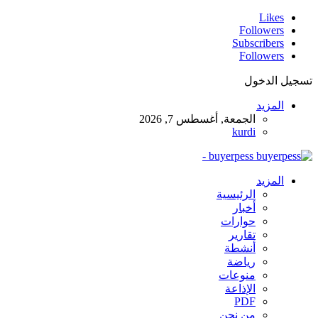
Likes
Followers
Subscribers
Followers
تسجيل الدخول
المزيد
الجمعة, أغسطس 7, 2026
kurdi
buyerpess -
المزيد
الرئيسية
أخبار
حوارات
تقارير
أنشطة
رياضة
منوعات
الإذاعة
PDF
من نحن