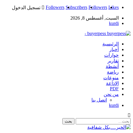
Followers
Subscribers
Followers
Likes
تسجيل الدخول
السبت, أغسطس 8, 2026
kurdi
buyerpess -
الرئيسية
أخبار
حوارات
تقارير
أنشطة
رياضة
منوعات
الإذاعة
PDF
من نحن
اتصل بنا
kurdi