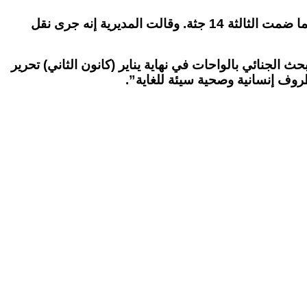
وذكرت أنه تم العثور على الجثث في ثلاث مقابر بإحدى المزارع، وضمت إحداها جثة واحدة وضمت الثانية أربع جثث فيما ضمت الثالثة 14 جثة. وقالت المديرية إنه جرى نقل
 الجنائي بالواحات في نهاية يناير (كانون الثاني) تحرير