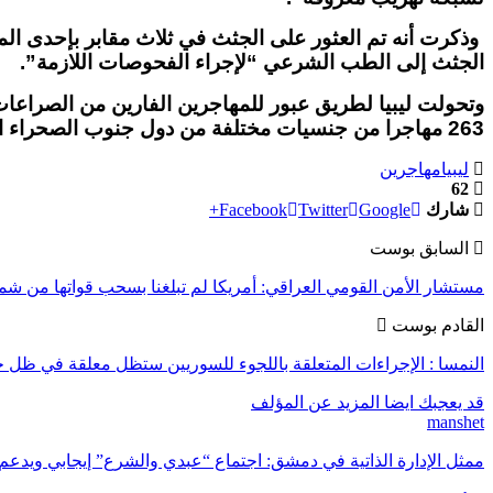
الجثث إلى الطب الشرعي “لإجراء الفحوصات اللازمة”.
وتحولت ليبيا لطريق عبور للمهاجرين الفارين من الصراعات و
263 مهاجرا من جنسيات مختلفة من دول جنوب الصحراء الكبرى، وقال إنهم “كانوا محتجزين لدى عصابة تهريب في ظروف إنسانية وصحية سيئة للغاية”.
ليبيا
مهاجرين
62
شارك
Google+
Twitter
Facebook
السابق بوست
مستشار الأمن القومي العراقي: أمريكا لم تبلغنا بسحب قواتها من ش
القادم بوست
النمسا : الإجراءات المتعلقة باللجوء للسوريين ستظل معلقة في ظل ح
قد يعجبك ايضا
المزيد عن المؤلف
manshet
ممثل الإدارة الذاتية في دمشق: اجتماع “عبدي والشرع” إيجابي ويدعم