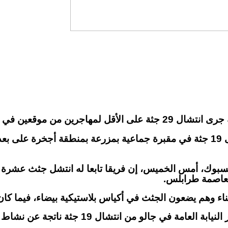
ي جنوب شرق ليبيا وغربها.
يسبوك، أمس الخميس، إن فريقا تابعا له انتشل جثث عشرة
 وهم يضعون الجثث في أكياس بلاستيكية بيضاء، فيما كان أ
وقالت مديرية أمن الواحات في البيان إنها تمكن