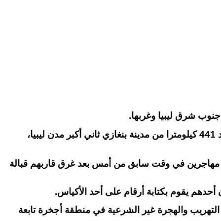
وأوضحت مديرية أمن الواحات في بيان أنه جرى العثور على 19 جثة في مقبرة جماعية بمزرعة بمنطقة أجخرة على بعد 441 كيلومترا من مدينة بنغازي ثاني أكبر مدن ليبيا،
 مهاجرين في وقت سابق من أمس بعد غرق قاربهم قبالة
حدهم يقوم بكتابة أرقام على أحد الأكياس.
ت “وبحضور النيابة العامة في جالو من انتشال 19 جثة ناتجة عن نشاط التهريب والهجرة غير الشرعية في منطقة أجخرة تابعة