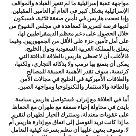
مواجهة عقبة إسرائيلية ما لم تتغير القيادة والمواقف
الإسرائيلية بشكل كبير في العام أو العامين المقبلين.
وإذا نجحت هاريس في تأمين صفقة ثلاثية، فسيكون
لديها فرصة لتمريرها كمعاهدة في مجلس الشيوخ من
خلال الحصول على دعم معظم الديمقراطيين لها،
على أمل تأمين جزء على الأقل من الجمهوريين. وفيما
يتعلق بالمملكة العربية السعودية ودول الخليج،
فالأغلب أن لا تحظى هاريس بالعلاقة الدافئة التي
يمكن أن يتمتع بها ترمب ولا بذكائه التجاري، ولكنها،
كرئيسة، سوف تقدر الأهمية العميقة للمصالح
والعلاقات الأميركية في الخليج في مجالات الأمن
والطاقة والاستثمار والتكنولوجيا ومواجهة الصين.
أما في العلاقة مع إيران، فستواصل هاريس سياسة
بايدن في محاولة إحياء صفقة مع طهران مع الحفاظ
على عقوبات معتدلة، وستترك الخيار لطهران لتقرير
ما إذا كانت تريد التوصل إلى اتفاق مع إدارة هاريس أم
لا. وسوف يتعين عليها أن تتعلم بسرعة كيفية التعامل