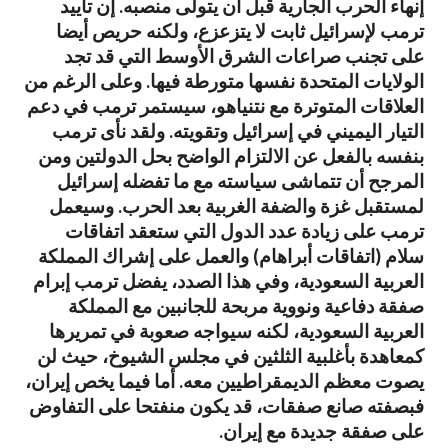
إنهاء الحرب الجارية قبل أن يتولى منصبه. إن تأييد
ترمب لإسرائيل ثابت لا يتزعزع، ولكنه حريص أيضا
على تجنب صراعات الشرق الأوسط التي قد تجد
الولايات المتحدة نفسها متورطة فيها. وعلى الرغم من
العلاقات المتوترة مع نتنياهو، سيستمر ترمب في دعم
التيار اليميني في إسرائيل وتقويته. ولقد نأى ترمب
بنفسه بالفعل عن الالتزام الواضح بحل الدولتين ومن
المرجح أن تتماشى سياسته مع ما تفضله إسرائيل
لمستقبل غزة والضفة الغربية بعد الحرب. وسيعمل
ترمب على زيادة عدد الدول التي ستعقد اتفاقات
سلام (اتفاقات أبراهام) والعمل على إشراك المملكة
العربية السعودية، وفي هذا الصدد، يفضل ترمب إبرام
صفقة دفاعية ونووية مربحة للجانبين مع المملكة
العربية السعودية، لكنه سيواجه صعوبة في تمريرها
كمعاهدة بأغلبية الثلثين في مجلس الشيوخ، حيث لن
يصوت معظم الديمقراطيين معه. أما فيما يخص إيران،
فبصفته صانع صفقات، قد يكون منفتحا على التفاوض
على صفقة جديدة مع إيران.