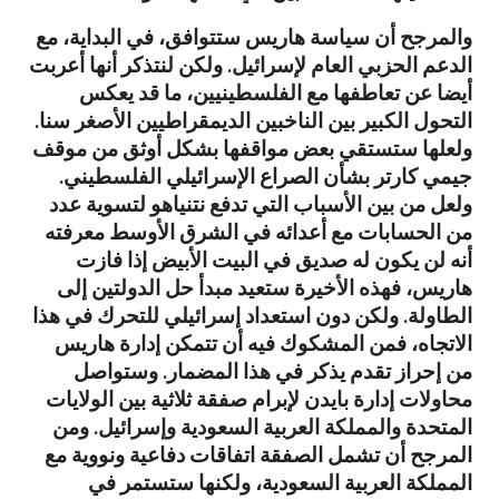
والمرجح أن سياسة هاريس ستتوافق، في البداية، مع
الدعم الحزبي العام لإسرائيل. ولكن لنتذكر أنها أعربت
أيضا عن تعاطفها مع الفلسطينيين، ما قد يعكس
التحول الكبير بين الناخبين الديمقراطيين الأصغر سنا.
ولعلها ستستقي بعض مواقفها بشكل أوثق من موقف
جيمي كارتر بشأن الصراع الإسرائيلي الفلسطيني.
ولعل من بين الأسباب التي تدفع نتنياهو لتسوية عدد
من الحسابات مع أعدائه في الشرق الأوسط معرفته
أنه لن يكون له صديق في البيت الأبيض إذا فازت
هاريس، فهذه الأخيرة ستعيد مبدأ حل الدولتين إلى
الطاولة. ولكن دون استعداد إسرائيلي للتحرك في هذا
الاتجاه، فمن المشكوك فيه أن تتمكن إدارة هاريس
من إحراز تقدم يذكر في هذا المضمار. وستواصل
محاولات إدارة بايدن لإبرام صفقة ثلاثية بين الولايات
المتحدة والمملكة العربية السعودية وإسرائيل. ومن
المرجح أن تشمل الصفقة اتفاقات دفاعية ونووية مع
المملكة العربية السعودية، ولكنها ستستمر في