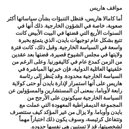
مواقف هاريس
أما كامالا هاريس، فتظل التنبؤات بشأن سياساتها أكثر
صعوبة، خاصة في الشؤون الخارجية. ذلك أنها في
السنوات الأربع التي قضتها في البيت الأبيض كانت
تتبع بشكل عام توجيهات بايدن، الذي يتمتع بخبرة
واسعة في السياسة الخارجية. وقبل ذلك، كانت فترة
ولايتها في مجلس الشيوخ قصيرة، قضتها بعد عقدين
من الزمن كمدع عام في كاليفورنيا. وعلى الرغم من
خلفيتها العائلية الدولية، فإن خبرتها المباشرة في
السياسة الخارجية محدودة. وقد يُنظر إلى رئاسة
هاريس على أنها استمرار لإدارة بايدن أو حتى كولاية
رابعة لأوباما، بمعنى أن المستشارين والمسؤولين عن
السياسة الخارجية سيكونون على الأرجح من
المجموعة الديمقراطية المعهودة التي عملت مع
بايدن وأوباما. ولا يزال من غير المؤكد كيف ستتصرف
وتتفاعل كرئيسة، وسوف يكون ذلك اختباراً مهماً
لشخصيتها، قد لا تستبين هي نفسها حدوده.