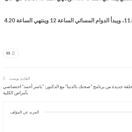
أما في حال وجود ست حصص، فيبدأ الدوام الصباحي في المدارس ذات الدوام النصفي، الساعة 7.30 وينتهي الساعة 11.50، ويبدأ الدوام المسائي الساعة 12 وينتهي الساعة 4.20
55
القادم بوست
قة جديدة من برنامج “صحتك بالدنيا” مع الدكتور: “ياسر أحمد” اختصاصي
بأمراض الكلية
المزيد عن المؤلف