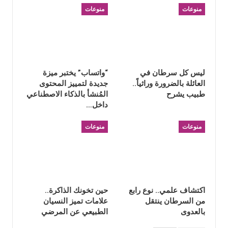
منوعات
منوعات
ليس كل سرطان في
“واتساب” يختبر ميزة
العائلة بالضرورة وراثياً..
جديدة لتمييز المحتوى
طبيب يشرح
المُنشأ بالذكاء الاصطناعي
داخل…
منوعات
منوعات
اكتشاف علمي.. نوع رابع
حين تخونك الذاكرة..
من السرطان ينتقل
علامات تميز النسيان
بالعدوى
الطبيعي عن المرضي