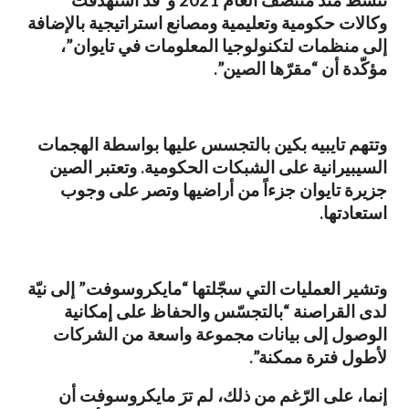
تنشط منذ منتصف العام 2021 و”قد استهدفت
وكالات حكومية وتعليمية ومصانع استراتيجية بالإضافة
إلى منظمات لتكنولوجيا المعلومات في تايوان”،
مؤكّدة أن “مقرّها الصين”.
وتتهم تايبيه بكين بالتجسس عليها بواسطة الهجمات
السيبيرانية على الشبكات الحكومية. وتعتبر الصين
جزيرة تايوان جزءاً من أراضيها وتصر على وجوب
استعادتها.
وتشير العمليات التي سجّلتها “مايكروسوفت” إلى نيّة
لدى القراصنة “بالتجسّس والحفاظ على إمكانية
الوصول إلى بيانات مجموعة واسعة من الشركات
لأطول فترة ممكنة”.
إنما، على الرّغم من ذلك، لم ترَ مايكروسوفت أن