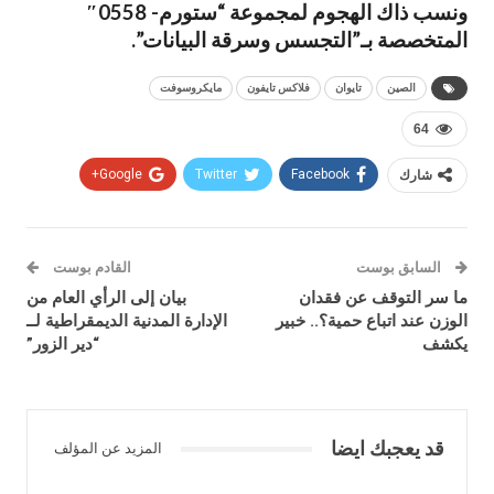
ونسب ذاك الهجوم لمجموعة “ستورم- 0558″
المتخصصة بـ”التجسس وسرقة البيانات”.
الصين
تايوان
فلاكس تايفون
مايكروسوفت
64
شارك
Facebook
Twitter
Google+
السابق بوست
القادم بوست
ما سر التوقف عن فقدان
بيان إلى الرأي العام من
الوزن عند اتباع حمية؟.. خبير
الإدارة المدنية الديمقراطية لــ
يكشف
“دير الزور”
قد يعجبك ايضا
المزيد عن المؤلف