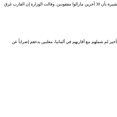
Buyer أفادت وزارة الداخلية التركية، يوم أمس الأربعاء، أن تسعة أشخاص لقوا حتفهم بعد غرق قارب مهاجرين قبالة الساحل الغربي لتركيا. مشيرة بأن 30 آخرين مازالوا مفقودين. وقالت الوزارة إن القارب غرق
ً على تأخير لم شملهم مع أقاربهم في ألمانيا، معلنين بدءهم إضراباً عن