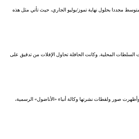
 المهاجرين في البحر الأبيض المتوسط مجددا بحلول نهاية تموز/يوليو الجاري، حيث تأتي مثل هذه
ب تركيا، كما ذكرت السلطات المحلية. وكانت الحافلة تحاول الإفلات من تدقيق على
وم (الأحد). وأظهرت صور ولقطات نشرتها وكالة أنباء «الأناضول» الرسمية،