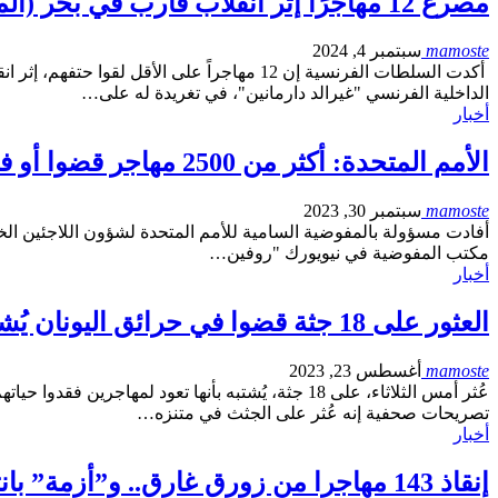
مصرع 12 مهاجرًا إثر انقلاب قارب في بحر (المانش) قبالة سواحل فرنسا
mamoste
سبتمبر 4, 2024
أكدت السلطات الفرنسية إن 12 مهاجراً على ا
الداخلية الفرنسي "غيرالد دارمانين"، في تغريدة له على…
أخبار
الأمم المتحدة: أكثر من 2500 مهاجر قضوا أو فقدوا في البحر المتوسط خلال عام 2023
mamoste
سبتمبر 30, 2023
مكتب المفوضية في نيويورك "روفين…
أخبار
العثور على 18 جثة قضوا في حرائق اليونان يُشتبه بأنها لمهاجرين
mamoste
أغسطس 23, 2023
عُثر أمس الثلاثاء، على 18 جثة، يُشتبه بأنها تعو
تصريحات صحفية إنه عُثر على الجثث في متنزه…
أخبار
إنقاذ 143 مهاجرا من زورق غارق.. و”أزمة” بانتظارهم