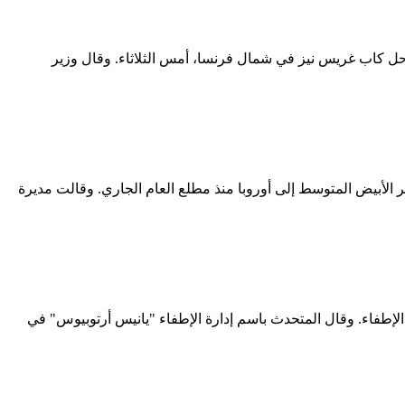
نش)، قبالة ساحل كاب غريس نيز في شمال فرنسا، أمس الثلاثاء. وقال وزير
 2500 مهاجر قضوا أو فقدوا أثناء محاولتهم عبور البحر الأبيض المتوسط إلى أوروبا منذ مطلع العام الجاري. وقالت مديرة
أعلن رجال الإطفاء. وقال المتحدث باسم إدارة الإطفاء "يانيس أرتوبيوس" في