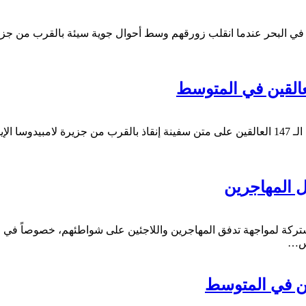
إيطالي، يوم السبت، أنه أنقذ 143 مهاجرا سقطوا في البحر عندما انقلب زورقهم وسط أحوال جو
أعلنت 6 دول من الاتحاد الأوروبي استعدادها لاستقبال بعض المهاجرين الـ 147 العالقين على متن سفينة
ل المهاجرين
ركة لمواجهة تدفق المهاجرين واللاجئين على شواطئهم، خصوصاً في ف
يس…
ين في المتوسط