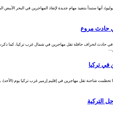
مة "سي آي" الألمانية غير الحكومية، يوم السبت (13 تموز/يوليو)، أنها ستبدأ بتنفيذ مهام جديدة لإنقاذ
لأقل مصرعهم وأصيب 30 آخرون، الأربعاء، في حادث انحراف حافلة تقل مهاجرين في شمال غر
ر…
ً بينهم أطفال حتفهم عندما تحطمت شاحنة تقل مهاجرين في إقليم إزمير غرب تركيا ي