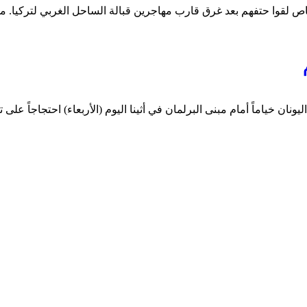
لنساء في اليونان خياماً أمام مبنى البرلمان في أثينا اليوم (الأربعاء) احتجاجا