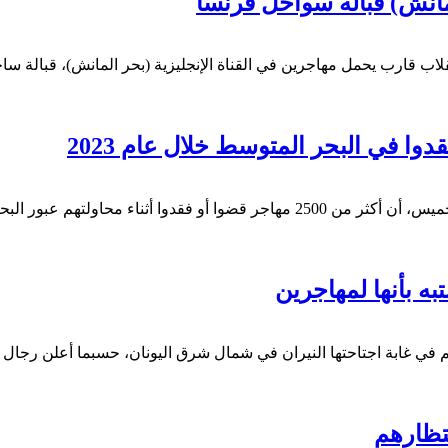
لأقل لقوا حتفهم، إثر انقلاب قارب يحمل مهاجرين في القناة الإنجليزية (بحر الما
أفادت مسؤولة بالمفوضية السامية للأمم المتحدة لشؤون اللاجئين الخميس، أن أكثر من
د لمهاجرين فقدوا حياتهم في غابة اجتاحتها النيران في شمال شرق اليونان، حسبما 