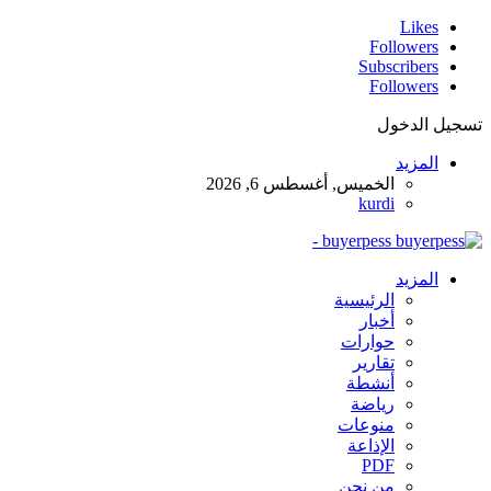
Likes
Followers
Subscribers
Followers
تسجيل الدخول
المزيد
الخميس, أغسطس 6, 2026
kurdi
buyerpess -
المزيد
الرئيسية
أخبار
حوارات
تقارير
أنشطة
رياضة
منوعات
الإذاعة
PDF
من نحن