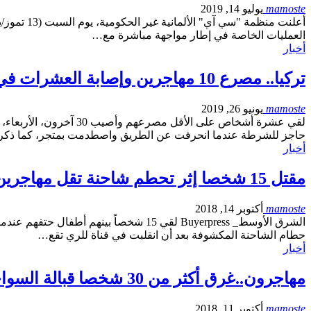
mamoste
يوليو 14, 2019
أعلنت منظ
العمليات الخاصة في إطار مواجهة مباشرة مع…
أخبار
تركيا.. مصرع 10 مهاجرين وإصابة العشرات في حادث مروع
mamoste
يونيو 26, 2019
لقي عشرة أشخاص على ا
حاجز للشرطة عندما انحرفت عن الطريق واصطدمت بمتجر، كما ذك
أخبار
مقتل 15 شخصا إثر تحطم شاحنة تقل مهاجرين في تركيا
mamoste
أكتوبر 14, 2018
الشرق الأوسط_ Buyerpress لقي 15 شخصا
حطام الشاحنة المكشوفة بعد أن انقلبت في قناة للري تقع…
أخبار
مهاجرون..غرق أكثر من 30 شخصا قبالة السواحل التركية
mamoste
أكتوبر 11, 2018