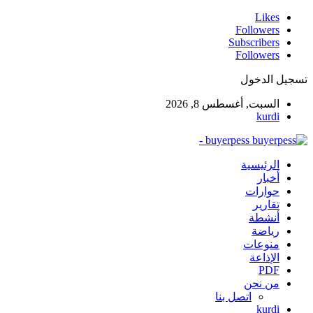
Likes
Followers
Subscribers
Followers
تسجيل الدخول
السبت, أغسطس 8, 2026
kurdi
buyerpess -
الرئيسية
أخبار
حوارات
تقارير
أنشطة
رياضة
منوعات
الإذاعة
PDF
من نحن
اتصل بنا
kurdi