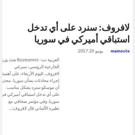
لافروف: سنرد على أي تدخل
استباقي أميركي في سوريا
mamoste
يونيو 29, 2017
العربية نت- Buyerpress شدد وزير
الخارجية الروسي، سيرغي
لافروف، اليوم الأربعاء، على أهمية
إجراء محادثات بشأن سوريا، محذراً
أن موسكو سترد بشكل مناسب
على أي تدخل استباقي أميركي في
سوريا. وفي مؤتمر صحافي مع
نظيره الألماني قال لافروف:…