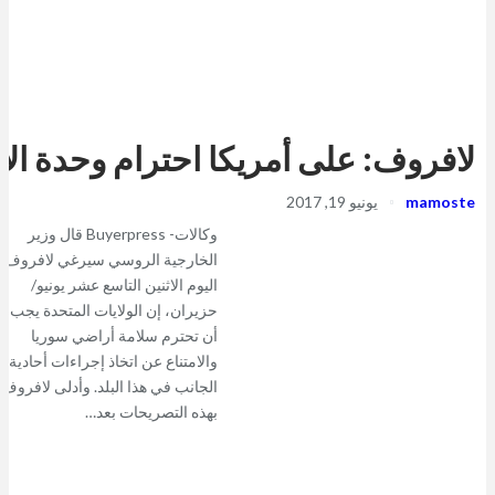
لافروف: على أمريكا احترام وحدة الأ
mamoste
يونيو 19, 2017
وكالات- Buyerpress قال وزير
الخارجية الروسي سيرغي لافروف،
اليوم الاثنين التاسع عشر يونيو/
حزيران، إن الولايات المتحدة يجب
أن تحترم سلامة أراضي سوريا
والامتناع عن اتخاذ إجراءات أحادية
الجانب في هذا البلد. وأدلى لافروف
بهذه التصريحات بعد…