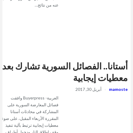
عنه من نتائج…
أستانا.. الفصائل السورية تشارك بعد
معطيات إيجابية
mamoste
أبريل 30, 2017
العربية- Buyerpress وافقت
فصائل المعارضة السورية على
المشاركة في محادثات أستانا
المقررة الأربعاء المقبل، على ضوء
معطيات إيجابية ترتبط بآلية تنفيذ
وقف إطلاق النار ودخول أطراف