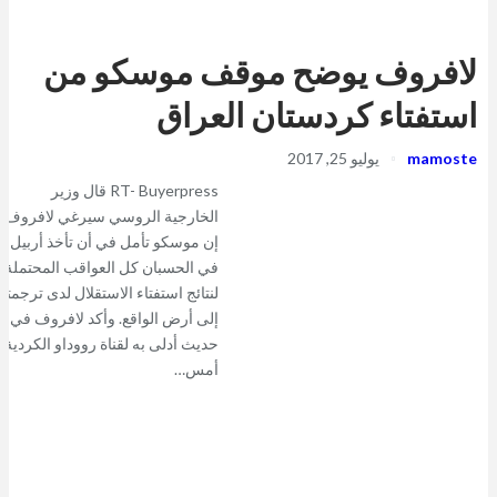
لافروف يوضح موقف موسكو من
استفتاء كردستان العراق
mamoste
يوليو 25, 2017
RT- Buyerpress قال وزير
الخارجية الروسي سيرغي لافروف
إن موسكو تأمل في أن تأخذ أربيل
في الحسبان كل العواقب المحتملة
لنتائج استفتاء الاستقلال لدى ترجمته
إلى أرض الواقع. وأكد لافروف في
حديث أدلى به لقناة رووداو الكردية
أمس…