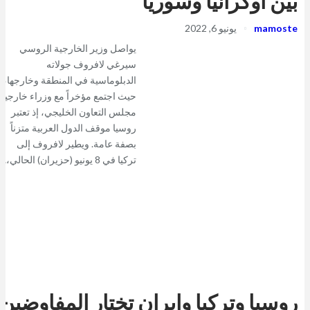
بين أوكرانيا وسوريا
mamoste
يونيو 6, 2022
يواصل وزير الخارجية الروسي
سيرغي لافروف جولاته
الدبلوماسية في المنطقة وخارجها،
حيث اجتمع مؤخراً مع وزراء خارجية
مجلس التعاون الخليجي، إذ تعتبر
روسيا موقف الدول العربية متزناً
بصفة عامة. ويطير لافروف إلى
تركيا في 8 يونيو (حزيران) الحالي،…
روسيا وتركيا وإيران تختار المفاوضين