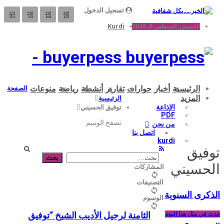
تسجيل الدخول
Kurdi
الخميس, أغسطس 6, 2026
buyerpess -
الرئيسية
أخبار
حوارات
تقارير
أنشطة
رياضة
منوعات
الصفحة
المزيد
الرئيسية
الإذاعة
توفيق الحسيني
PDF
تصفح الوسم
من نحن
اتصل بنا
kurdi
فيق
لحسيني
المشاركات
التصنيفات
ذكرى السنوية
الوسوم
الثامنة لرحيل الأديب الشيخ “توفيق
 في مثل هذا اليوم