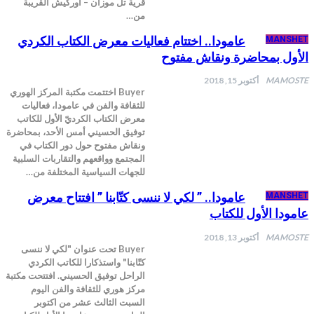
قرية تل موزان – اوركيش القريبة
من…
عامودا.. اختتام فعاليات معرض الكتاب الكردي
MANSH
أول بمحاضرة ونقاش مفتوح
MAMOS
أكتوبر 15, 2018
Buyer اختتمت مكتبة المركز الهوري
للثقافة والفن في عامودا، فعاليات
معرض الكتاب الكرديّ الأول للكاتب
توفيق الحسيني أمس الأحد، بمحاضرة
ونقاش مفتوح حول دور الكتاب في
المجتمع وواقعهم والتقاربات السلبية
للجهات السياسية المختلفة من…
عامودا.. ” لكي لا ننسى كتّابنا ” افتتاح معرض
MANSH
مودا الأول للكتاب
MAMOS
أكتوبر 13, 2018
Buyer تحت عنوان "لكي لا ننسى
كتّابنا" واستذكارا للكاتب الكردي
الراحل توفيق الحسيني. افتتحت مكتبة
مركز هوري للثقافة والفن اليوم
السبت الثالث عشر من اكتوبر