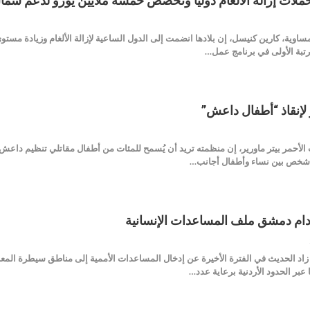
حملات إزالة الألغام دولياً وتخصص خمسة ملايين يورو لدعم ش
ساوية، كارين كنيسل، إن بلادها انضمت إلى الدول الساعية لإزالة الألغام وزيادة مس
تبة الأولى في برنامج عمل…
إنقاذ “أطفال داعش”
 الأحمر بيتر ماورير، إن منظمته تريد أن يُسمح للمئات من أطفال مقاتلي تنظيم داعش ا
ام دمشق ملف المساعدات الإنسانية
لشرق الأوسط _ Buyerpress زاد الحديث في الفترة الأخيرة عن إدخال المساعدات الأممية إلى مناطق
 عبر الحدود الأردنية برعاية عدد…