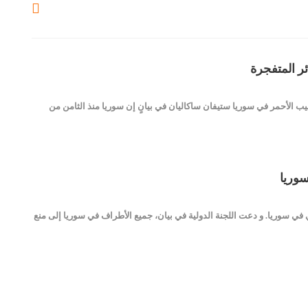
ئر المتفجرة
ليب الأحمر في سوريا ستيفان ساكاليان في بيانٍ إن سوريا منذ الثامن من
الجمعة، أنها سجلت خلال السنوات الـ13 الماضية 35 ألف حالة إخفاء قسري في سوريا. و دعت اللجنة الدولية في بيان، جميع الأطراف في سوريا إلى منع