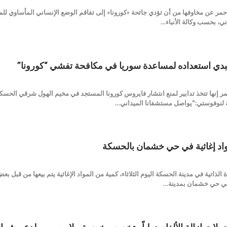
لأحمر عن مخاوفها من أن تؤدي جائحة «كورونا» إلى تفاقم الوضع الإنساني المأساوي ل
ني، بحسب وكالة الأنباء…
يبدي استعداده لمساعدة سوريا في مكافحة تفشي “كورونا”
أحمر إنها تتخذ تدابير لمنع انتشار فايروس كورونا المستجد في مخيم الهول شرقي ال
لنوفوستي:"يواصل مستشفانا الميداني…
د إغاثية في حي خشمان بالحسكة
 الذاتية في مدينة الحسكة اليوم الثلاثاء، كمية من المواد الإغاثية يتم بيعها من قب