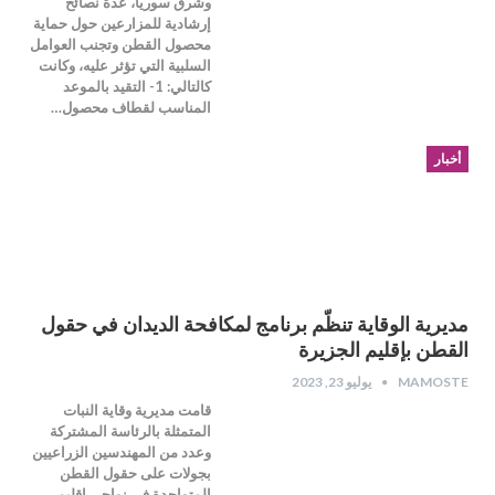
وشرق سوريا، عدة نصائح
إرشادية للمزارعين حول حماية
محصول القطن وتجنب العوامل
السلبية التي تؤثر عليه، وكانت
كالتالي: 1- التقيد بالموعد
المناسب لقطاف محصول…
أخبار
مديرية الوقاية تنظّم برنامج لمكافحة الديدان في حقول
القطن بإقليم الجزيرة
MAMOSTE
يوليو 23, 2023
قامت مديرية وقاية النبات
المتمثلة بالرئاسة المشتركة
وعدد من المهندسين الزراعيين
بجولات على حقول القطن
المتواجدة في نواحي إقليم