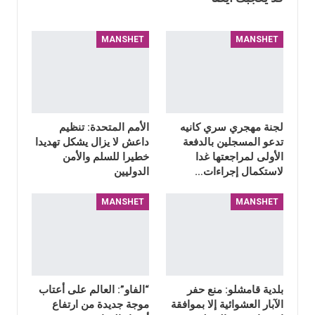
MANSHET
MANSHET
لجنة مهجري سري كانيه
الأمم المتحدة: تنظيم
تدعو المسجلين بالدفعة
داعش لا يزال يشكل تهديدا
الأولى لمراجعتها غدا
خطيرا للسلم والأمن
لاستكمال إجراءات…
الدوليين
MANSHET
MANSHET
بلدية قامشلو: منع حفر
“الفاو”: العالم على أعتاب
الآبار العشوائية إلا بموافقة
موجة جديدة من ارتفاع