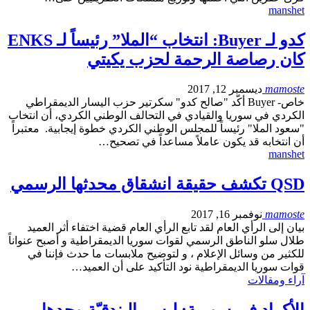
manshet
كدو لـ Buyer: انتخاب “الملا” رئيساً لـ ENKS
كان رصاصة الرحمة لحزب يكيتي
mamoste
ديسمبر 12, 2017
خاص- Buyer أكّد "صالح كدو" سكرتير حزب اليسار الديمقراطي
الكردي في سوريا والقيادي في التحالف الوطني الكردي، أن انتخاب
"سعود الملا" رئيساً للمجلس الوطني الكردي خطوة إيجابية. معتبراً
أن انتخابه قد يكون عاملاً مساعداً في تصحيح…
manshet
QSD تكشف حقيقة انشقاق محدثها الرسمي
mamoste
نوفمبر 16, 2017
بيان إلى الرأي العام لقد تابع الرأي العام قضية اختفاء أثر العميد
طلال سلو الناطق الرسمي لقوات سوريا الديمقراطية و أصبح عنواناً
للكثير من وسائل الإعلام ، و لتوضيح ملابسات ما حدث فإننا في
قوات سوريا الديمقراطية نود التأكيد على أن العميد…
آراء ومقالات