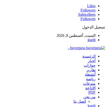
Likes
Followers
Subscribers
Followers
تسجيل الدخول
السبت, أغسطس 8, 2026
kurdi
buyerpess -
الرئيسية
أخبار
حوارات
تقارير
أنشطة
رياضة
منوعات
الإذاعة
PDF
من نحن
اتصل بنا
kurdi