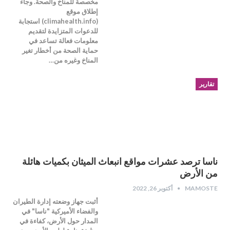
مخصصة للمناخ والصحة. وجاء
إطلاق موقع
(climahealth.info) استجابة
للدعوات المتزايدة لتقديم
معلومات فعالة تساعد في
حماية الصحة من أخطار تغير
المناخ وغيره من…
تقارير
ناسا ترصد عشرات مواقع انبعاث الميثان بكميات هائلة
من الأرض
MAMOSTE
أكتوبر 26, 2022
أثبت جهاز وضعته إدارة الطيران
والفضاء الأميركية "ناسا" في
المدار حول الأرض، كفاءة في