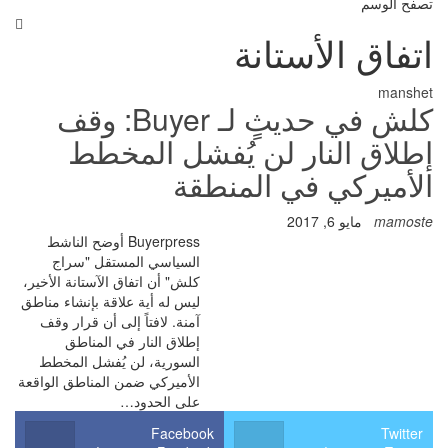
تصفح الوسم
اتفاق الأستانة
manshet
كلش في حديثٍ لـ Buyer: وقف
إطلاق النار لن يُفشل المخطط
الأميركي في المنطقة
mamoste
مايو 6, 2017
Buyerpress أوضح الناشط
السياسي المستقل "سراج
كلش" أن اتفاق الآستانة الأخير،
ليس له أية علاقة بإنشاء مناطق
آمنة. لافتاً إلى أن قرار وقف
إطلاق النار في المناطق
السورية، لن يُفشل المخطط
الأميركي ضمن المناطق الواقعة
على الحدود…
Facebook
Twitter