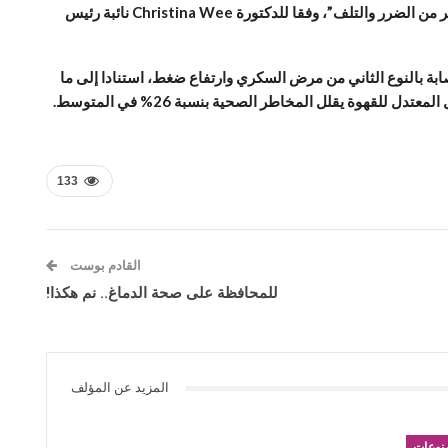
السبب والنتيجة، أو الاستنتاج بشكل قاطع أن شرب القهوة يقلل من خطر الموت، ما يمكن قوله هو أن شربها مع قليل من السكر قد لا يسبب الكثير من الضرر والتلف”، وفقا للدكتورة Christina Wee نائبة رئيس
ن قهوة يوميا، للتقليل من السمنة ومن خطر الإصابة بالنوع الثاني من مرض السكري وارتفاع ضغط، استنادا إلى ما
133
القادم بوست
للمحافظة على صحة الدماغ.. نم هكذا!
المزيد عن المؤلف
نوعات