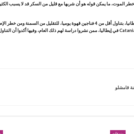
وسبق في 2019 أن أوصت “هيئة الخدمات الصحية الوطنية” في بريطانيا، بتناول أقل من 4 فناجي
ة قامشلو
منوعات
م