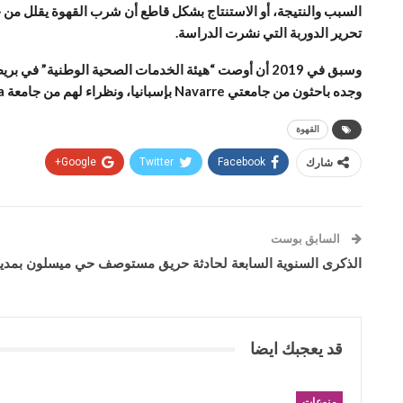
تحرير الدوربة التي نشرت الدراسة.
وجده باحثون من جامعتي Navarre بإسبانيا، ونظراء لهم من جامعة Catania في إيطاليا، ممن نشروا دراسة لهم ذلك العام، وفيها أكدوا أن التناول المعتدل للقهوة يقلل المخاطر الصحية بنسبة 26% في المتوسط.
القهوة
شارك
Facebook
Twitter
Google+
السابق بوست
الذكرى السنوية السابعة لحادثة حريق مستوصف حي ميسلون بمدين
قد يعجبك ايضا
منوعات