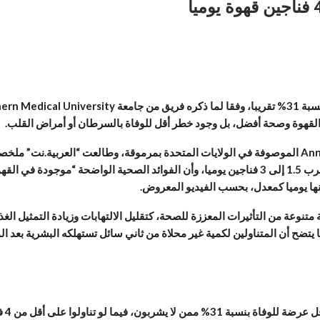
الدراسة عن تلك الأبحاث، نشرتها دورية Annals of Internal Medicine الموصوفة في الولايات المتحدة بمرموق
المواقع الإخبارية العلمية، ملخصها أن الاعتدال بتناول القهوة يعني شرب 1.5 إلى 3 فناجين يوميا، وأ
تنوعة من التأثيرات المعززة للصحة، كتقليل الالتهابات وزيادة التمثيل ا
أما 