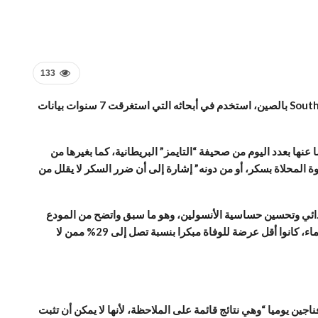
133
التناول اليومي المعتدل للقهوة، يمكن أن يقلل خطر الموت المبكر بنسبة 31% تقريبا، وفقا لما ذكره فريق من جامعة Southern Medical University بالصين، استخدم في أبحاثه التي استغرقت 7 سنوات بيانات
ة، وطالعت “العربية.نت” ملخصا عنها بعدد اليوم من صحيفة “التايمز” البريطانية، كما بغيرها من
ن الفوائد الصحية الواضحة “موجودة في القهوة المحلاة بسكر، أو من دونه” إشارة إلى أن ضرر السكر لا يقلل من
لغذائي وتحسين حساسية الأنسولين، وهو ما سبق واتضح من المودع
أيضا في Biobank المختص في بريطانيا بجمع البيانات الحيوية، ومنها يتضح أن المتناولين لكمية غير محلاة من ثاني سائل تستهلكه البشرية بعد الماء، كانوا أقل عرضة للوفاة مبكرا بنسبة تصل إلى 29% ممن لا
الذين يتناولونها مع السكر، أي بإضافة ملعقة صغيرة منه، فكانوا أقل عرضة للوفاة بنسبة 31% ممن لا يشربون، فيما لو تناولوا على أقل من 4 فناجين يوميا “وهي نتائج قائمة على الملاحظة، لأنها لا يمكن أن تثبت