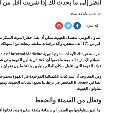
انظر إلى ما يحدث لك إذا شربت أقل من 4 فناجين قهوة يوميا
آخر تحديث
مايو 31, 2022
شارك
أكثر من 171 ألف شخص، وأكد دراسات سابقة، ربطت بين استهلاك القهوة وصحة أفضل، بل وجود خطر أقل للوفاة بالسرطان أو أمراض القلب.
فوائد القهوة التي يتناول سكان العالم مليارين و500 مليون فنجان منها يوميا كمعدل، بحسب الفيديو المعروض.
ومن المعروف أن للمركبات الكيميائية الموجودة في القهوة مجموعة م
يتناولون القهوة.
وتقلل من السمنة والضغط