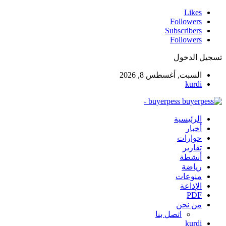
Likes
Followers
Subscribers
Followers
تسجيل الدخول
السبت, أغسطس 8, 2026
kurdi
buyerpess -
الرئيسية
أخبار
حوارات
تقارير
أنشطة
رياضة
منوعات
الإذاعة
PDF
من نحن
اتصل بنا
kurdi