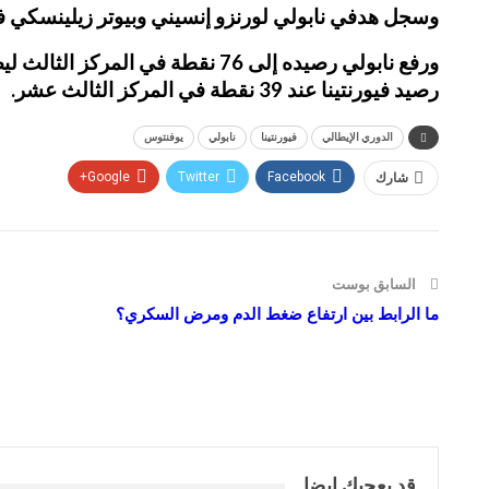
وسجل هدفي نابولي لورنزو إنسيني وبيوتر زيلينسكي في الدقيقتين 57 و67، وشهدت المباراة طرد بارتوميي دراغوفسكي لاع
ورفع نابولي رصيده إلى 76 نقطة 
رصيد فيورنتينا عند 39 نقطة في المركز الثالث عشر.
الدوري الإيطالي
فيورنتينا
نابولي
يوفنتوس
شارك
Facebook
Twitter
Google+
السابق بوست
ما الرابط بين ارتفاع ضغط الدم ومرض السكري؟
قد يعجبك ايضا