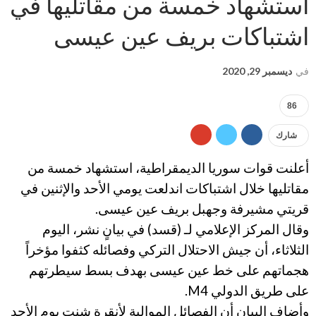
استشهاد خمسة من مقاتليها في
اشتباكات بريف عين عيسى
في
ديسمبر 29, 2020
86
شارك
أعلنت قوات سوريا الديمقراطية، استشهاد خمسة من
مقاتليها خلال اشتباكات اندلعت يومي الأحد والإثنين في
قريتي مشيرفة وجهبل بريف عين عيسى.
وقال المركز الإعلامي لـ (قسد) في بيانٍ نشر، اليوم
الثلاثاء، أن جيش الاحتلال التركي وفصائله كثفوا مؤخراً
هجماتهم على خط عين عيسى بهدف بسط سيطرتهم
على طريق الدولي M4.
وأضاف البيان أن الفصائل الموالية لأنقرة شنت يوم الأحد