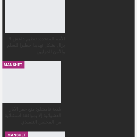
الأمم المتحدة: تنظيم داعش لا
يزال يشكل تهديدا خطيرا للسلم
والأمن الدوليين
MANSHET
بلدية قامشلو: منع حفر الآبار
العشوائية إلا بموافقة استثنائية
من المجلس التنفيذي
MANSHET