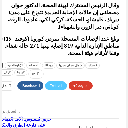
وقال الرئيس المشترك لهيئة الصحة، الدكتور جوان
مصطفى إن حالات الإصابة الجديدة تتوزع على مدن(
ديريك، قامشلو، الحسكة، كركي لكي، عامودا، الرقة،
كوباني، دير الزور، والشهباء).
وبلغ عدد الإصابات المسجلة بمر
مناطق الإدارة الذاتية 819 إصابة بينها 271 حالة شفاء.
وفقا لأرقام هيئة الصحة.
قامشلو
شمال شرقي سوريا
روجآفا
الحسكة
الإدارة الذاتية
كورونا
كركي لك
76
Google+
Twitter
Facebook
شارك
السابق بو
حريق ليسبوس: آلاف المهاجر
على قارعة الطرق والحكو