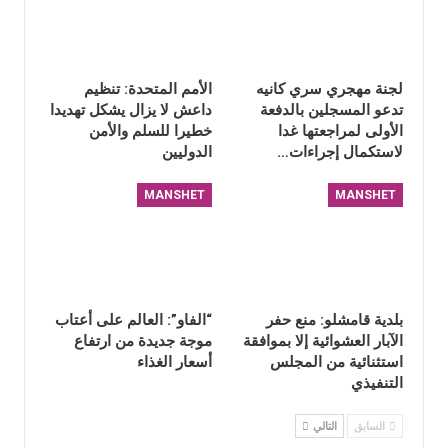
لجنة مهجري سري كانيه
الأمم المتحدة: تنظيم
تدعو المسجلين بالدفعة
داعش لا يزال يشكل تهديدا
الأولى لمراجعتها غدا
خطيرا للسلم والأمن
لاستكمال إجراءات…
الدوليين
MANSHET
MANSHET
بلدية قامشلو: منع حفر
“الفاو”: العالم على أعتاب
الآبار العشوائية إلا بموافقة
موجة جديدة من ارتفاع
استثنائية من المجلس
أسعار الغذاء
التنفيذي
السابق
التالي