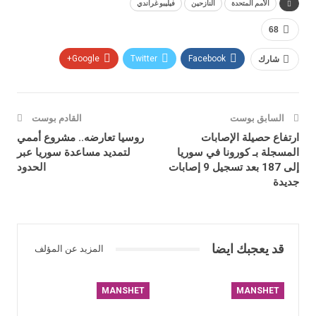
الأمم المتحدة
النازحين
فيليبو غراندي
68
شارك
Facebook
Twitter
Google+
السابق بوست
القادم بوست
ارتفاع حصيلة الإصابات
روسيا تعارضه.. مشروع أممي
المسجلة بـ كورونا في سوريا
لتمديد مساعدة سوريا عبر
إلى 187 بعد تسجيل 9 إصابات
الحدود
جديدة
قد يعجبك ايضا
المزيد عن المؤلف
MANSHET
MANSHET